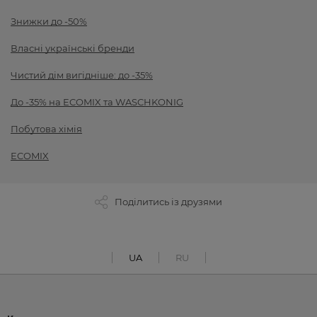
Знижки до -50%
Власні українські бренди
Чистий дім вигідніше: до -35%
До -35% на ECOMIX та WASCHKONIG
Побутова хімія
ECOMIX
Поділитись із друзями
UA
RU