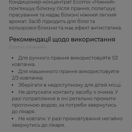
Кондиціонер-концентрат Ecomix «Ніжний»
пом'якшує білизну після прання, полегшує
прасування та надає білизні ніжний легкий
аромат. Засіб підходить для білої та
кольорової білизни та має ефект антистатика.
Рекомендації щодо використання
Ecomix «Ніжний»
Для ручного прання використовуйте 1/2
ковпачка.
Для машинного прання використовуйте
2/3 ковпачка.
Зберігати в недоступному для дітей місці.
Не допускати контакту засобу з очима. У
разі потрапляння в очі ретельно промити
проточною водою, за потреби звернутись
до лікаря.
Не ковтати. У разі проковтування негайно
звернутись до лікаря.