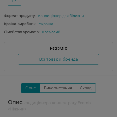
1 л
Формат продукту:
Кондиціонер для білизни
Країна-виробник:
Україна
Сімейство ароматів:
Кремовий
ECOMIX
Всі товари бренда
Опис
Використання
Склад
Опис
кондиціонера-концентрату Ecomix
«Ніжний»