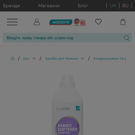
Бренди
Магазини
Блог
UA
RU
/
/
/
Дім
Засоби для прання
Кондиціонери та ополіс