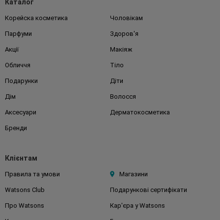
Каталог
Корейска косметика
Чоловікам
Парфуми
Здоров'я
Акції
Макіяж
Обличчя
Тіло
Подарунки
Діти
Дім
Волосся
Аксесуари
Дерматокосметика
Бренди
Клієнтам
Правила та умови
Магазини
Watsons Club
Подарункові сертифікати
Про Watsons
Кар'єра у Watsons