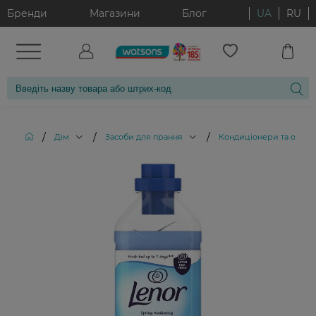
Бренди
Магазини
Блог
UA
RU
/
/
/
Дім
Засоби для прання
Кондиціонери та ополіс