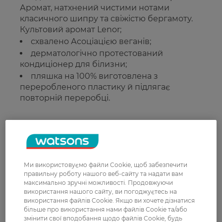
Аромат, натхнений чистими нотами
класичного шипру та свіжістю бергамоту.
Культовий аромат Lenor;
схвалено Асоціацією веганів;
дерматологічно протестований
кондиціонер для білизни;
пляшка на 100% виготовлена з
переробленого пластику й підлягає
повторній переробці.
Рейтинг та відгуки
0
0 відгуків
Ми використовуємо файли Cookie, щоб забезпечити
правильну роботу нашого веб-сайту та надати вам
максимально зручні можливості. Продовжуючи
З 0 відгуків
використання нашого сайту, ви погоджуєтесь на
використання файлів Cookie. Якщо ви хочете дізнатися
більше про використання нами файлів Cookie та/або
Доставка
змінити свої вподобання щодо файлів Cookie, будь