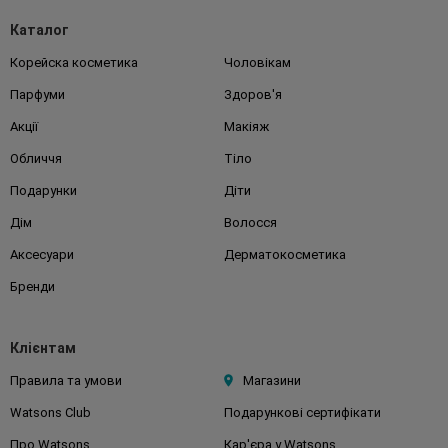
Каталог
Корейска косметика
Чоловікам
Парфуми
Здоров'я
Акції
Макіяж
Обличчя
Тіло
Подарунки
Діти
Дім
Волосся
Аксесуари
Дерматокосметика
Бренди
Клієнтам
Правила та умови
Магазини
Watsons Club
Подарункові сертифікати
Про Watsons
Кар'єра у Watsons