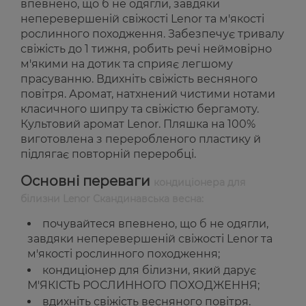
впевнено, що б не одягли, завдяки
неперевершеній свіжості Lenor та м'якості
рослинного походження. Забезпечує тривалу
свіжість до 1 тижня, робить речі неймовірно
м'якими на дотик та сприяє легшому
прасуванню. Вдихніть свіжість весняного
повітря. Аромат, натхнений чистими нотами
класичного шипру та свіжістю бергамоту.
Культовий аромат Lenor. Пляшка на 100%
виготовлена з переробленого пластику й
підлягає повторній переробці.
Основні переваги
кондиціонера для
білизни Lenor Скандинавська весна:
почувайтеся впевнено, що б не одягли,
завдяки неперевершеній свіжості Lenor та
м'якості рослинного походження;
кондиціонер для білизни, який дарує
М'ЯКІСТЬ РОСЛИННОГО ПОХОДЖЕННЯ;
вдихніть свіжість весняного повітря.