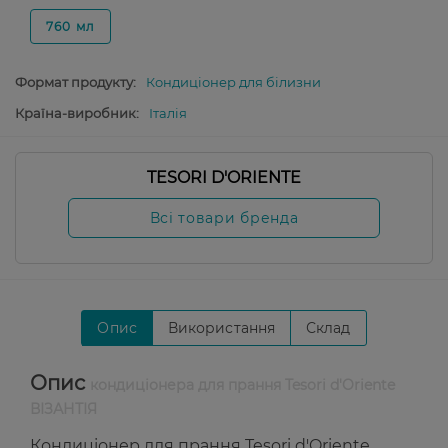
760 мл
Формат продукту:
Кондиціонер для білизни
Країна-виробник:
Італія
TESORI D'ORIENTE
Всі товари бренда
Опис
Використання
Склад
Опис
кондиціонера для прання Tesori d'Oriente
ВІЗАНТІЯ
Кондиціонер для прання Tesori d'Oriente