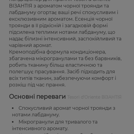
ВІЗАНТІЯ з ароматом чорної троянди та
лабдануму огортає ваші речі спокусливим і
ексклюзивним ароматом. Есенція чорної
троянди в її рідкісній і загадковій формі
підсилена теплими нотами лабдануму, що
надає білизні інтенсивний, заспокійливий та
чарівний аромат.
Кремоподібна формула кондиціонера,
збагачена мікрогранулами та без барвників,
робить тканину більш еластичною та
полегшує прасування. Засіб підходить для
всіх типів тканин, забезпечуючи комфорт і
розкіш під час прання.
Основні переваги
Tesori d'Oriente ВІЗАНТІЯ
Спокусливий аромат чорної троянди з
нотами лабдануму.
Мікрогранули для тривалого та
інтенсивного аромату.