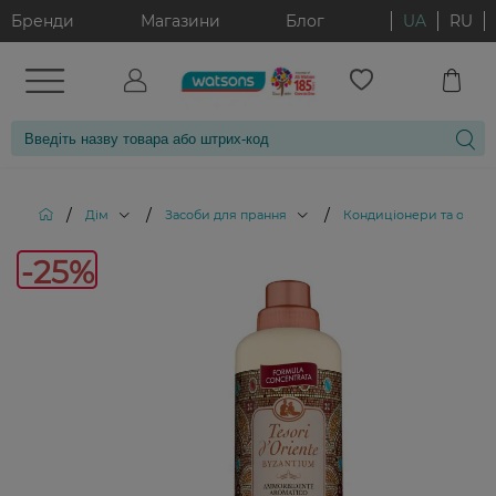
Бренди
Магазини
Блог
UA
RU
/
/
/
Дім
Засоби для прання
Кондиціонери та ополіс
-25%
-25%