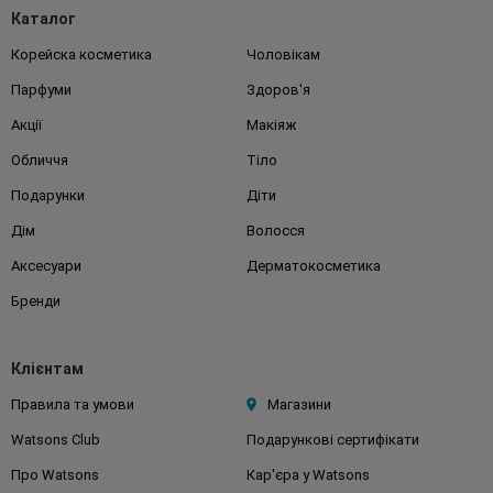
Каталог
Корейска косметика
Чоловікам
Парфуми
Здоров'я
Акції
Макіяж
Обличчя
Тіло
Подарунки
Діти
Дім
Волосся
Аксесуари
Дерматокосметика
Бренди
Клієнтам
Правила та умови
Магазини
Watsons Club
Подарункові сертифікати
Про Watsons
Кар'єра у Watsons