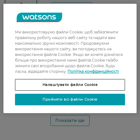
З 3 відгуків
Ми використовуємо файли Cookie, щоб забезпечити
Катерина
мій улюблений ❤️
правильну роботу нашого веб-сайту та надати вам
2 травня, 2026
максимально зручні можливості. Продовжуючи
використання нашого сайту, ви погоджуєтесь на
використання файлів Cookie. Якщо ви хочете дізнатися
більше про використання нами файлів Cookie та/або
Ірина
Мій улюблений!!! Запах супер, і
змінити свої вподобання щодо файлів Cookie, будь
24 вересня, 2023
тканина, дійсно, м'якенька після
ласка, відвідайте сторінку
Політіка конфіденційності
нього
Налаштувати файли Cookie
Валерія
👍🏼
25 травня, 2023
Прийняти всі файли Cookie
Показати ще