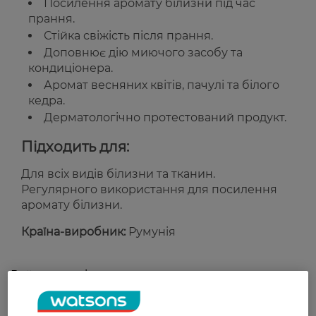
Посилення аромату білизни під час
прання.
Стійка свіжість після прання.
Доповнює дію миючого засобу та
кондиціонера.
Аромат весняних квітів, пачулі та білого
кедра.
Дерматологічно протестований продукт.
Підходить для:
Для всіх видів білизни та тканин.
Регулярного використання для посилення
аромату білизни.
Країна-виробник:
Румунія
Рейтинг та відгуки