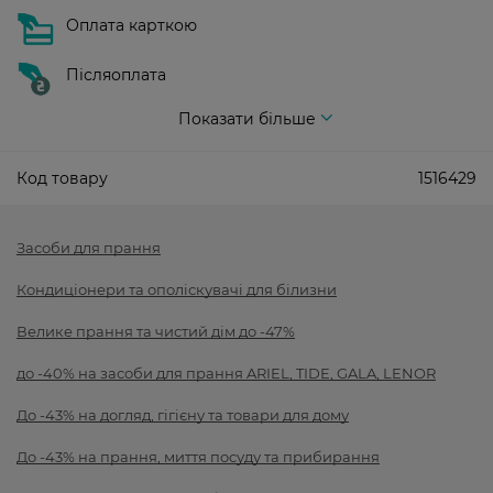
Оплата карткою
Післяоплата
Показати більше
Код товару
1516429
Засоби для прання
Кондиціонери та ополіскувачі для білизни
Велике прання та чистий дім до -47%
до -40% на засоби для прання ARIEL, TIDE, GALA, LENOR
До -43% на догляд, гігієну та товари для дому
До -43% на прання, миття посуду та прибирання