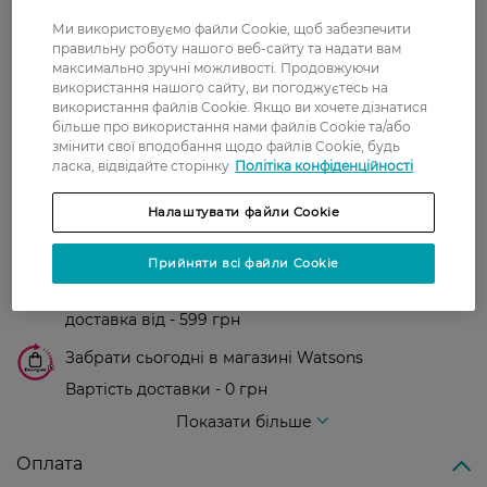
0
0 відгуків
Ми використовуємо файли Cookie, щоб забезпечити
правильну роботу нашого веб-сайту та надати вам
З 0 відгуків
максимально зручні можливості. Продовжуючи
використання нашого сайту, ви погоджуєтесь на
використання файлів Cookie. Якщо ви хочете дізнатися
Доставка
більше про використання нами файлів Cookie та/або
змінити свої вподобання щодо файлів Cookie, будь
ласка, відвідайте сторінку
Політіка конфіденційності
Нова пошта
У відділення Нової пошти - 99 грн,
Налаштувати файли Cookie
безкоштовно від 699 грн
Прийняти всі файли Cookie
Укрпошта
Вартість доставки - 79 грн, безкоштовна
доставка від - 599 грн
Забрати сьогодні в магазині Watsons
Вартість доставки - 0 грн
Вартість доставки - 99 грн, безкоштовна доставка від - 699 грн
Показати більше
Оплата