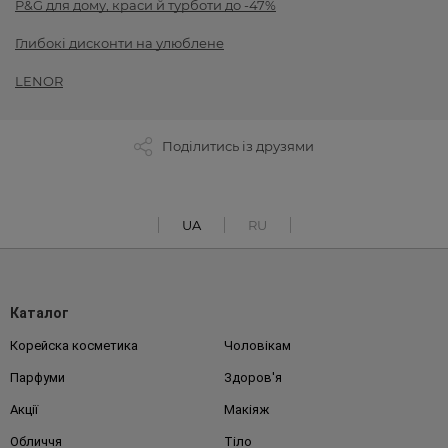
P&G для дому, краси й турботи до -47%
Глибокі дисконти на улюблене
LENOR
Поділитись із друзями
UA
RU
Каталог
Корейска косметика
Чоловікам
Парфуми
Здоров'я
Акції
Макіяж
Обличчя
Тіло