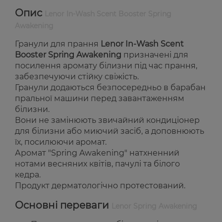
Опис
Lenor In-Wash Scent Booster Spring
Awakening
Гранули для прання
Lenor In-Wash Scent
Booster Spring Awakening
призначені для
посилення аромату білизни під час прання,
забезпечуючи стійку свіжість.
Гранули додаються безпосередньо в барабан
пральної машини перед завантаженням
білизни.
Вони не замінюють звичайний кондиціонер
для білизни або миючий засіб, а доповнюють
їх, посилюючи аромат.
Аромат "Spring Awakening" натхненний
нотами весняних квітів, пачулі та білого
кедра.
Продукт дерматологічно протестований.
Основні переваги
Lenor Spring Awakening