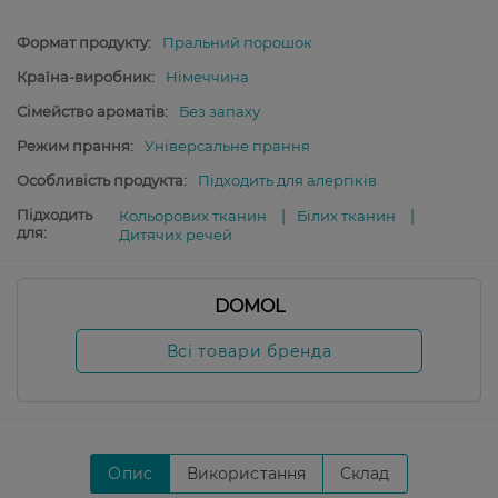
Формат продукту:
Пральний порошок
Країна-виробник:
Німеччина
Сімейство ароматів:
Без запаху
Режим прання:
Універсальне прання
Особливість продукта:
Підходить для алергіків
Підходить
Кольорових тканин
Білих тканин
для:
Дитячих речей
DOMOL
Всі товари бренда
Опис
Використання
Склад