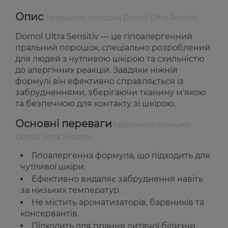
Опис
прального порошка Domol Ultra Sensitiv
Domol Ultra Sensitiv — це гіпоалергенний
пральний порошок, спеціально розроблений
для людей з чутливою шкірою та схильністю
до алергічних реакцій. Завдяки ніжній
формулі він ефективно справляється із
забрудненнями, зберігаючи тканину м'якою
та безпечною для контакту зі шкірою.
Основні переваги
прального порошка
Domol Ultra Sensitiv :
Гіпоалергенна формула, що підходить для
чутливої шкіри.
Ефективно видаляє забруднення навіть
за низьких температур.
Не містить ароматизаторів, барвників та
консервантів.
Підходить для прання дитячої білизни.