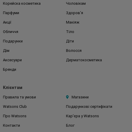
Корейска косметика
Чоловікам
Парфуми
Здоров'я
Акції
Макіяж
Обличчя
Тіло
Подарунки
Діти
Дім
Волосся
Аксесуари
Дерматокосметика
Бренди
Клієнтам
Правила та умови
Магазини
Watsons Club
Подарункові сертифікати
Про Watsons
Кар'єра у Watsons
Контакти
Блог