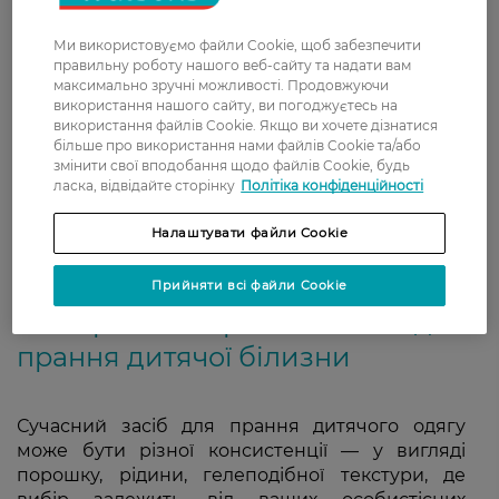
забрудненнями, зберігає форму одягу, надає
матеріалу м'якості. Вибираючи пральний
Ми використовуємо файли Cookie, щоб забезпечити
порошок або гель, слід звертати увагу на
правильну роботу нашого веб-сайту та надати вам
максимально зручні можливості. Продовжуючи
щадний склад, що має гіпоалергенні
використання нашого сайту, ви погоджуєтесь на
властивості, товари спеціальної серії для дітей
використання файлів Cookie. Якщо ви хочете дізнатися
або еколінійки. Сучасні виробники засобів для
більше про використання нами файлів Cookie та/або
чищення подбали про найменших і
змінити свої вподобання щодо файлів Cookie, будь
ласка, відвідайте сторінку
Політіка конфіденційності
пропонують великий асортимент для прання
різної цінової категорії.
Налаштувати файли Cookie
Прийняти всі файли Cookie
Вибираємо хороший засіб для
прання дитячої білизни
Сучасний засіб для прання дитячого одягу
може бути різної консистенції — у вигляді
порошку, рідини, гелеподібної текстури, де