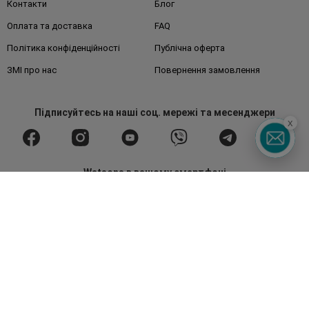
Контакти
Блог
Оплата та доставка
FAQ
Політика конфіденційності
Публічна оферта
ЗМІ про нас
Повернення замовлення
Підписуйтесь
на наші соц. мережі
та месенджери
x
Watsons в вашому смартфоні
Гаряча лінія
0 800 300 333