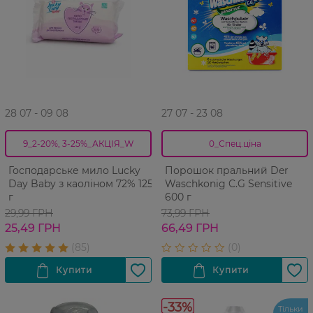
28 07 - 09 08
27 07 - 23 08
9_2-20%, 3-25%_АКЦІЯ_W
0_Спец.ціна
Господарське мило Lucky
Порошок пральний Der
Day Baby з каоліном 72% 125
Waschkonig C.G Sensitive
г
600 г
29,99 ГРН
73,99 ГРН
25,49 ГРН
66,49 ГРН
-33%
Тільки