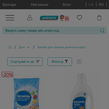
Бренди
Магазини
Блог
UA
RU
/
/
Діти
Засоби для прання дитячого одягу
Сортувати за:
Фільтр
-20%