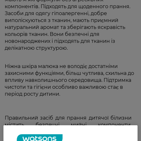
компонентів. Підходять для щоденного прання.
Засоби для одягу гіпоалергенні, добре
виполіскуються з тканин, мають приємний
натуральний аромат та зберігають яскравість
кольорів тканин. Вони безпечні для
новонароджених і підходять для тканин із
делікатною структурою.
Ніжна шкіра малюка не володіє достатніми
захисними функціями, більш чутлива, схильна до
впливу навколишнього середовища. Підтримка
чистоти та гігієни особливо важливою стає в
період росту дитини.
Правильний засіб для прання дитячої білизни
містить безпечні мийні компоненти.
Гіпоалергенний склад, що не викликає
алергічних реакцій, делікатно бореться із