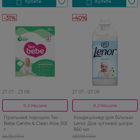
-31%
-40%
27 07 - 23 08
27 07 - 23 08
0_Спец.ціна
0_Спец.ціна
Пральний порошок Teo
Кондиціонер для білизни
Bebe Gentle & Clean Aloe 300
Lenor Для чутливої шкіри
г
850 мл
64,99 ГРН
189,99 ГРН