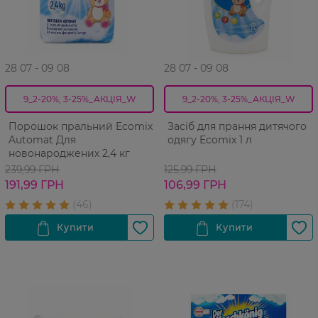
28 07 - 09 08
28 07 - 09 08
9_2-20%, 3-25%_АКЦІЯ_W
9_2-20%, 3-25%_АКЦІЯ_W
Порошок пральний Ecomix
Засіб для прання дитячого
Automat Для
одягу Ecomix 1 л
новонароджених 2,4 кг
239,99 ГРН
125,99 ГРН
191,99 ГРН
106,99 ГРН