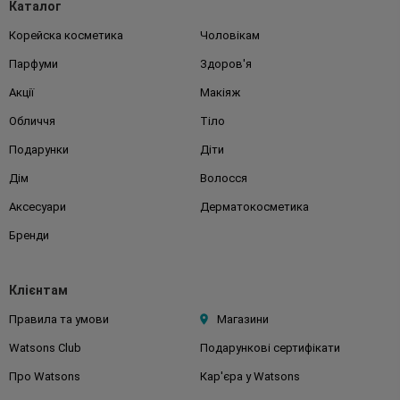
Каталог
Корейска косметика
Чоловікам
Парфуми
Здоров'я
Акції
Макіяж
Обличчя
Тіло
Подарунки
Діти
Дім
Волосся
Аксесуари
Дерматокосметика
Бренди
Клієнтам
Правила та умови
Магазини
Watsons Club
Подарункові сертифікати
Про Watsons
Кар'єра у Watsons