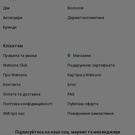
Дім
Волосся
Аксесуари
Дерматокосметика
Бренди
Клієнтам
Правила та умови
Магазини
Watsons Club
Подарункові сертифікати
Про Watsons
Кар'єра у Watsons
Контакти
Блог
Оплата та доставка
FAQ
Політика конфіденційності
Публічна оферта
ЗМІ про нас
Повернення замовлення
Підписуйтесь
на наші соц. мережі
та месенджери