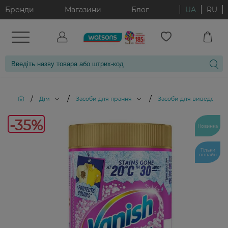
Бренди
Магазини
Блог
UA
RU
/
/
/
Дім
Засоби для прання
Засоби для виведення п
-35%
Новинка
Тільки
онлайн