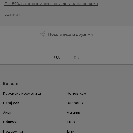
До -59% на чистоту, свіжість і догляд за речами
VANISH
Поділитись із друзями
UA
RU
Каталог
Корейска косметика
Чоловікам
Парфуми
Здоров'я
Акції
Макіяж
Обличчя
Тіло
Подарунки
Діти