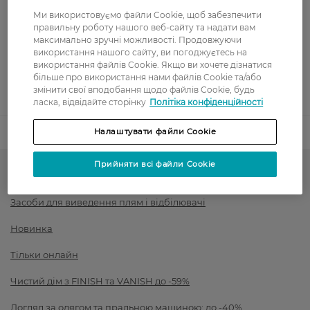
Оплата
Ми використовуємо файли Cookie, щоб забезпечити
правильну роботу нашого веб-сайту та надати вам
Оплата карткою
максимально зручні можливості. Продовжуючи
використання нашого сайту, ви погоджуєтесь на
використання файлів Cookie. Якщо ви хочете дізнатися
Післяоплата
більше про використання нами файлів Cookie та/або
змінити свої вподобання щодо файлів Cookie, будь
Показати більше
ласка, відвідайте сторінку
Політіка конфіденційності
Код товару
1541825
Налаштувати файли Cookie
Прийняти всі файли Cookie
Засоби для прання
Засоби для виведення плям і відбілювачі
Новинка
Тільки онлайн
Чистий дім з FINISH та VANISH до -59%
Догляд за одягом та пральною машиною: до -40%