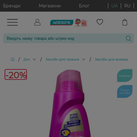
Бренди
Магазини
Блог
UA
RU
/
/
/
Дім
Засоби для прання
Засоби для виведення п
-20%
Новинка
Тільки
онлайн