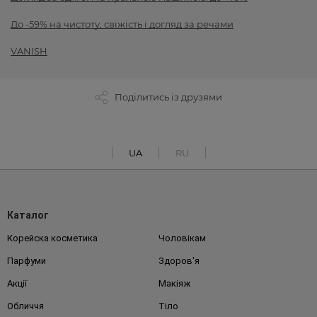
До -59% на чистоту, свіжість і догляд за речами
VANISH
Поділитись із друзями
UA
RU
Каталог
Корейска косметика
Чоловікам
Парфуми
Здоров'я
Акції
Макіяж
Обличчя
Тіло