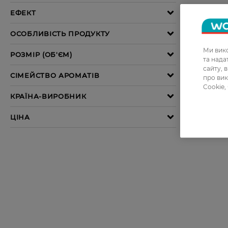
Ми вико
та над
сайту, 
про вик
Cookie,