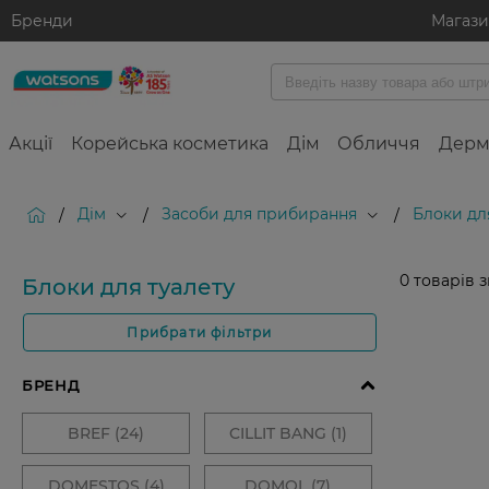
Бренди
Магаз
Акції
Корейська косметика
Дім
Обличчя
Дерм
Дім
Засоби для прибирання
Блоки дл
/
/
/
0
товарів 
Блоки для туалету
Прибрати фільтри