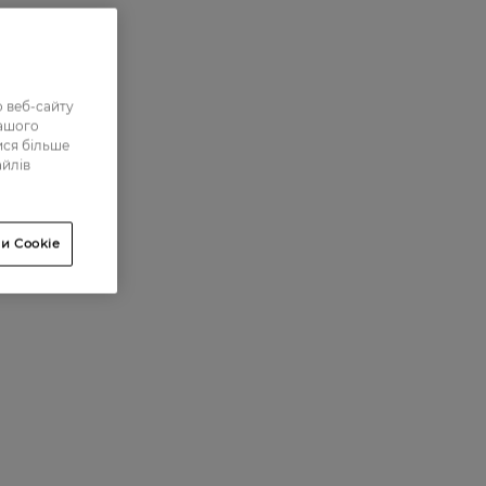
 веб-сайту
нашого
ися більше
айлів
и Cookie