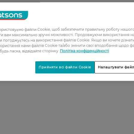
ристовуємо файли Cookie, щоб забезпечити правильну роботу нашого
ати вам максимально зручні можливості. Продовжуючи використання 
ви погоджуєтесь на використання файлів Cookie. Якщо ви хочете дізнат
ористання нами файлів Cookie та/або змінити свої вподобання щодо ф
 будь ласка, відвідайте сторінку
Політіка конфіденційності
Прийняти всі файли Cookie
Налаштувати файл