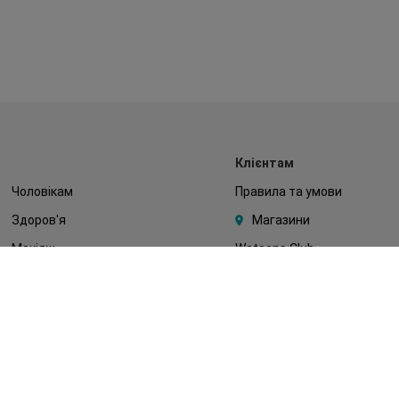
Клієнтам
Чоловікам
Правила та умови
Здоров'я
Магазини
Макіяж
Watsons Club
Тіло
Подарункові сертифікати
Діти
Про Watsons
Волосся
Кар'єра у Watsons
Дерматокосметика
Контакти
Блог