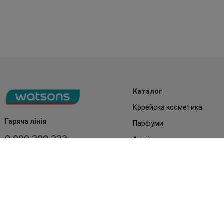
Каталог
Корейска косметика
Гаряча лінія
Парфуми
0 800 300 333
Акції
Обличчя
З 9:00 до 19:00
Без вихідних
Подарунки
Дім
Аксесуари
Бренди