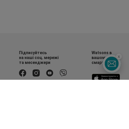
Підписуйтесь
Watsons в
x
на наші соц. мережі
вашому
та месенджери
смартфоні