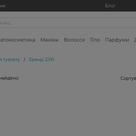
ини
Блог
атокосметика
Макіяж
Волосся
Тіло
Парфуми
я туалету
Бренд: DIXI
/
знайдено
Сортув