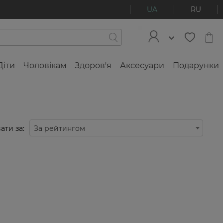
UA
RU
Діти
Чоловікам
Здоров'я
Аксесуари
Подарунки
ати за:
За рейтингом