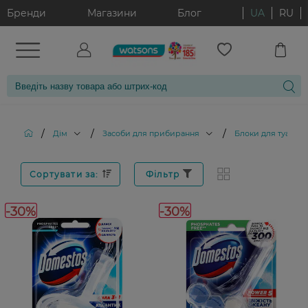
Бренди
Магазини
Блог
UA
RU
/
/
/
Дім
Засоби для прибирання
Блоки для туалету
Сортувати за:
Фільтр
-30%
-30%