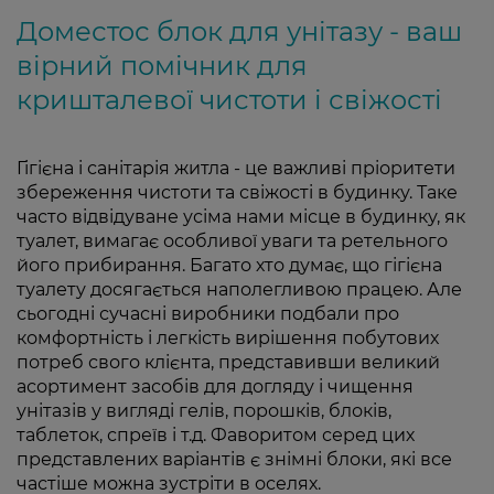
Доместос блок для унітазу - ваш
вірний помічник для
кришталевої чистоти і свіжості
Гігієна і санітарія житла - це важливі пріоритети
збереження чистоти та свіжості в будинку. Таке
часто відвідуване усіма нами місце в будинку, як
туалет, вимагає особливої ​​уваги та ретельного
його прибирання. Багато хто думає, що гігієна
туалету досягається наполегливою працею. Але
сьогодні сучасні виробники подбали про
комфортність і легкість вирішення побутових
потреб свого клієнта, представивши великий
асортимент засобів для догляду і чищення
унітазів у вигляді гелів, порошків, блоків,
таблеток, спреїв і т.д. Фаворитом серед цих
представлених варіантів є знімні блоки, які все
частіше можна зустріти в оселях.