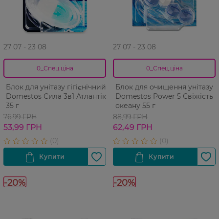
27 07 - 23 08
27 07 - 23 08
0_Спец.ціна
0_Спец.ціна
Блок для унітазу гігієнічний
Блок для очищення унітазу
Domestos Сила 3в1 Атлантік
Domestos Power 5 Свіжість
35 г
океану 55 г
76,99 ГРН
88,99 ГРН
53,99 ГРН
62,49 ГРН
-20%
-20%