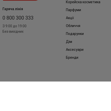
Корейска косметика
Гаряча лінія
Парфуми
0 800 300 333
Акції
Обличчя
З 9:00 до 19:00
Без вихідних
Подарунки
Дім
Аксесуари
Бренди