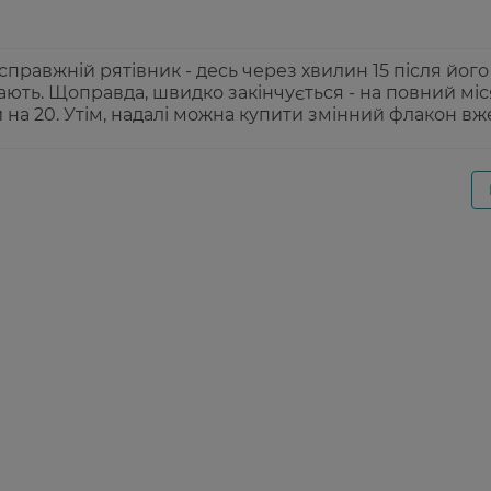
 справжній рятівник - десь через хвилин 15 після йог
ють. Щоправда, швидко закінчується - на повний міс
й на 20. Утім, надалі можна купити змінний флакон вж