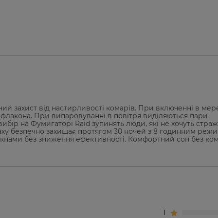
ний захист від настирливості комарів. При включенні в ме
 флакона. При випаровуванні в повітря виділяються пари
вибір на Фумигаторі Raid зупинять люди, які не хочуть стра
паху безпечно захищає протягом 30 ночей з 8 годинним реж
вікнами без зниження ефективності. Комфортний сон без ко
1