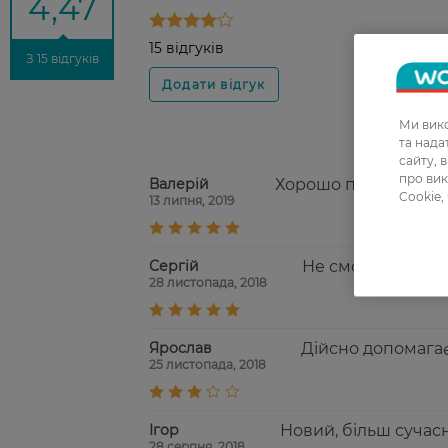
4,47
15 відгуків
З 15 відгуків
Ми вико
та над
сайту, 
про вик
Валерій
Хорошо помогает от
Cookie,
13 липня, 2019
Сергій
Не смотря на но
28 листопада, 2018
Ярослав
Дійсно допомагає
25 листопада, 2018
Ігор
Новий, більш сучасн
28 серпня, 2018