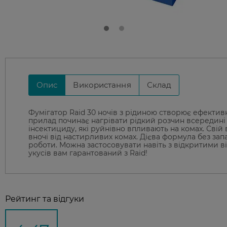
Опис
Використання
Склад
Фумігатор Raid 30 ночів з рідиною створює ефектив
прилад починає нагрівати рідкий розчин всередині
інсектициду, які руйнівно впливають на комах. Свій 
вночі від настирливих комах. Дієва формула без за
роботи. Можна застосовувати навіть з відкритими 
укусів вам гарантований з Raid!
Рейтинг та відгуки