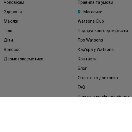
Чоловікам
Правила та умови
Здоров'я
Магазини
Макіяж
Watsons Club
Тіло
Подарункові сертифікати
Діти
Про Watsons
Волосся
Кар'єра у Watsons
Дерматокосметика
Контакти
Блог
Оплата та доставка
FAQ
Політика конфіденційності
Публічна оферта
ЗМІ про нас
Повернення замовлення