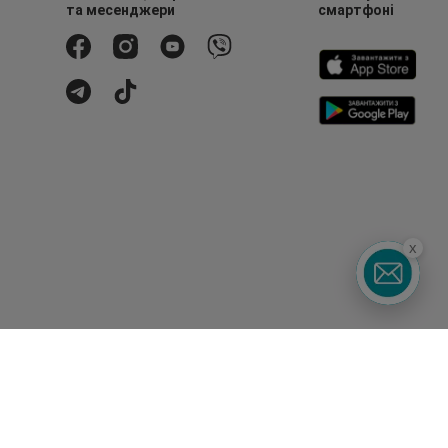
та месенджери
смартфоні
x