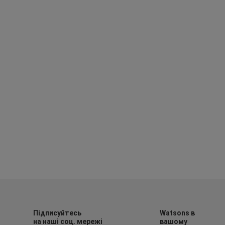
Підписуйтесь
Watsons в
на наші соц. мережі
вашому