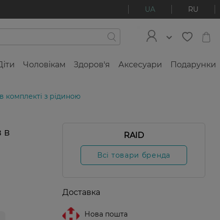
UA
RU
Діти
Чоловікам
Здоров'я
Аксесуари
Подарунки
 в комплекті з рідиною
 в
RAID
Всі товари бренда
Доставка
Нова пошта