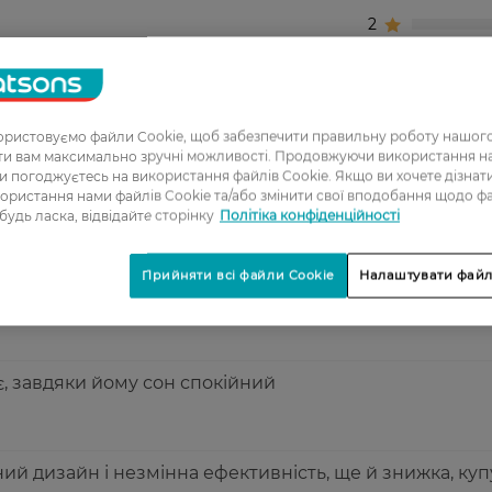
2
3
4
5
ристовуємо файли Cookie, щоб забезпечити правильну роботу нашого
ати вам максимально зручні можливості. Продовжуючи використання 
ви погоджуєтесь на використання файлів Cookie. Якщо ви хочете дізнат
ористання нами файлів Cookie та/або змінити свої вподобання щодо ф
 комаров. Рекомендую!
 будь ласка, відвідайте сторінку
Політіка конфіденційності
Прийняти всі файли Cookie
Налаштувати файл
вый дизайн,действует эфективно.
, завдяки йому сон спокійний
ий дизайн і незмінна ефективність, ще й знижка, куп