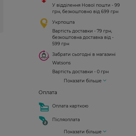
У відділення Нової пошти - 99
грн, безкоштовно від 699 грн
Укрпошта
Вартість доставки - 79 грн,
безкоштовна доставка від -
599 грн
Забрати сьогодні в магазині
Watsons
Вартість доставки - 0 грн
Вартість доставки - 99 грн, безкоштовна доставка від - 699 грн
Доставка кур'єром нової пошти
Вартість доставки - 150 грн (до парадного)
Показати більше
Оплата
Оплата карткою
Післяоплата
Показати більше