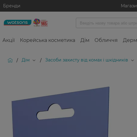
Бренди
Магаз
Акції
Корейська косметика
Дім
Обличчя
Дерм
Дім
Засоби захисту від комах і шкідників
/
/