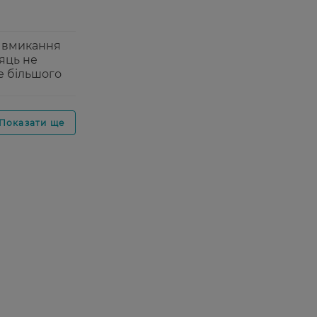
о вмикання
яць не
е більшого
Показати ще