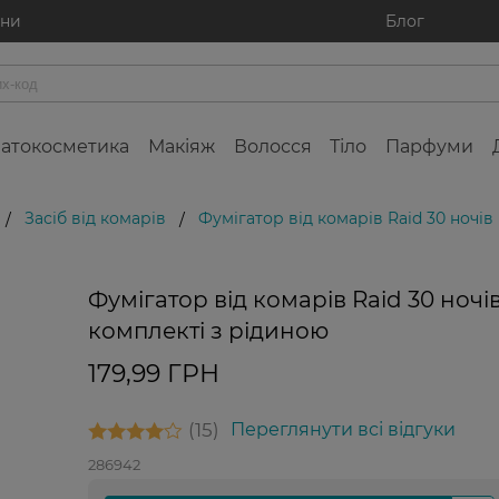
ини
Блог
атокосметика
Макіяж
Волосся
Тіло
Парфуми
Засіб від комарів
Фумігатор від комарів Raid 30 ночів
/
/
Фумігатор від комарів Raid 30 ночів
комплекті з рідиною
179,99 ГРН
15
Переглянути всі відгуки
286942