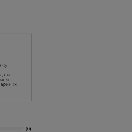
режу
ждати
имом
мариних
0