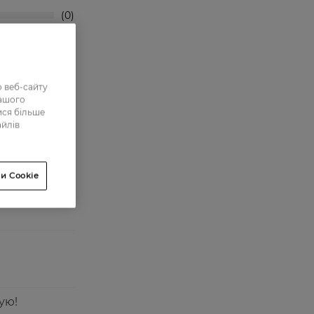
0
4
0
11
 веб-сайту
нашого
ися більше
айлів
и Cookie
ую!