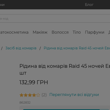
ини
Блог
атокосметика
Макіяж
Волосся
Тіло
Парфуми
Засіб від комарів
Рідина від комарів Raid 45 ночей Евк
/
/
Рідина від комарів Raid 45 ночей Ев
шт
132,99 ГРН
2
Переглянути всі відгуки
862832