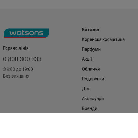
Каталог
Корейска косметика
Гаряча лінія
Парфуми
0 800 300 333
Акції
Обличчя
З 9:00 до 19:00
Без вихідних
Подарунки
Дім
Аксесуари
Бренди