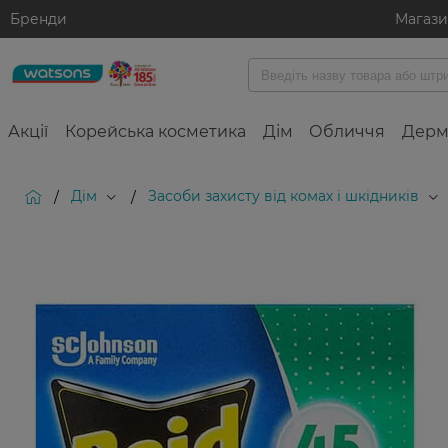
Бренди
Магаз
Акції
Корейська косметика
Дім
Обличчя
Дерм
Дім
Засоби захисту від комах і шкідників
/
/