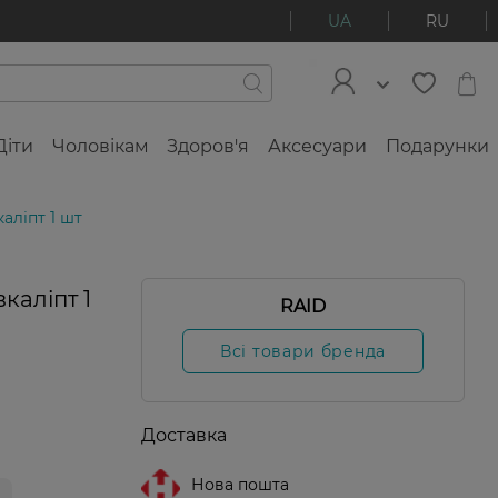
UA
RU
Діти
Чоловікам
Здоров'я
Аксесуари
Подарунки
аліпт 1 шт
каліпт 1
RAID
Всі товари бренда
Доставка
Нова пошта