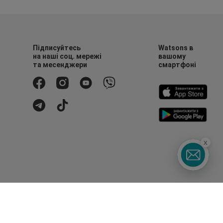
Підписуйтесь
Watsons в
на наші соц. мережі
вашому
та месенджери
смартфоні
x