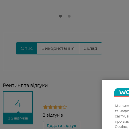
Опис
Використання
Склад
Рейтинг та відгуки
4
Ми вико
та над
2 відгуків
сайту, 
З 2 відгуків
про вик
Cookie,