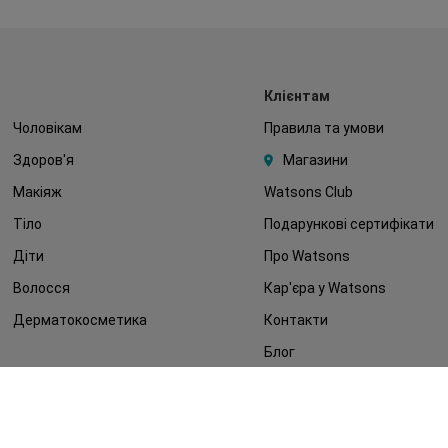
Клієнтам
Чоловікам
Правила та умови
Здоров'я
Магазини
Макіяж
Watsons Club
Тіло
Подарункові сертифікати
Діти
Про Watsons
Волосся
Кар'єра у Watsons
Дерматокосметика
Контакти
Блог
Оплата та доставка
FAQ
Політика конфіденційності