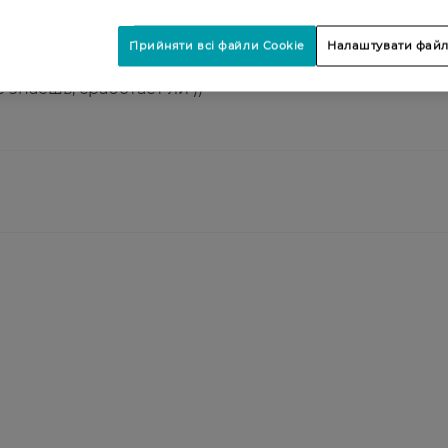
5
Прийняти всі файли Cookie
Налаштувати файл
 знаешь, сработает ли ))