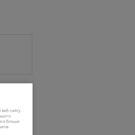
0
 веб-сайту
0
нашого
ися більше
1
айлів
0