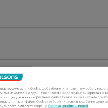
1
ристовуємо файли Cookie, щоб забезпечити правильну роботу нашого
2
ати вам максимально зручні можливості. Продовжуючи використання 
ви погоджуєтесь на використання файлів Cookie. Якщо ви хочете дізнат
3
ористання нами файлів Cookie та/або змінити свої вподобання щодо ф
 будь ласка, відвідайте сторінку
Політіка конфіденційності
4