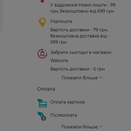
У відділення Нової пошти - 99
грн, безкоштовно від 699 грн
Укрпошта
Вартість доставки - 79 грн,
безкоштовна доставка від -
599 грн
Забрати сьогодні в магазині
Watsons
Вартість доставки - 0 грн
Вартість доставки - 99 грн, безкоштовна доставка від - 699 грн
Доставка кур'єром нової пошти
Вартість доставки - 150 грн (до парадного)
Показати більше
Оплата
Оплата карткою
Післяоплата
Показати більше