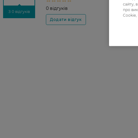
сайту, 
0 відгуків
про вик
З 0 відгуків
Cookie,