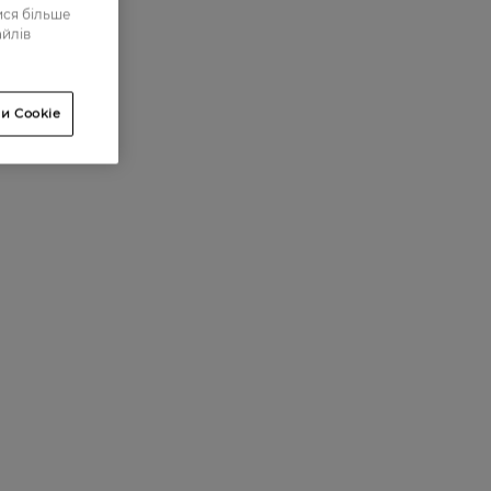
0
ися більше
айлів
0
0
0
и Cookie