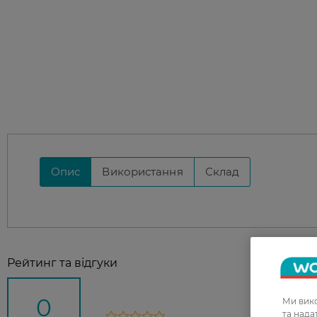
Опис
Використання
Склад
Рейтинг та відгуки
0
Ми вико
та над