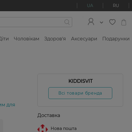
UA
RU
Діти
Чоловікам
Здоров'я
Аксесуари
Подарунки
KIDDISVIT
Всі товари бренда
им для
Доставка
Нова пошта