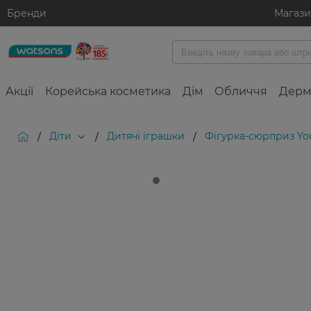
Бренди
Магаз
Акції
Корейська косметика
Дім
Обличчя
Дерм
Діти
Дитячі іграшки
Фігурка-сюрприз You
/
/
/