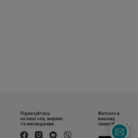
Підписуйтесь
Watsons в
на наші соц. мережі
вашому
x
та месенджери
смартфоні