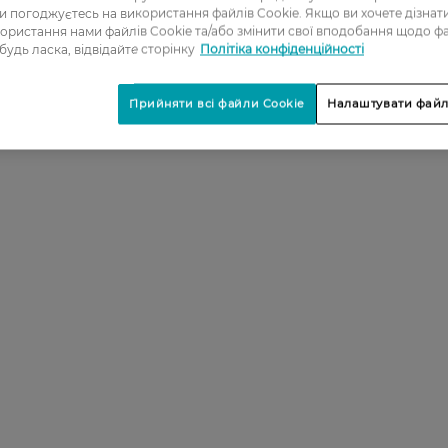
2
ви погоджуєтесь на використання файлів Cookie. Якщо ви хочете дізнат
ористання нами файлів Cookie та/або змінити свої вподобання щодо ф
3
 будь ласка, відвідайте сторінку
Політіка конфіденційності
4
5
Прийняти всі файли Cookie
Налаштувати файл