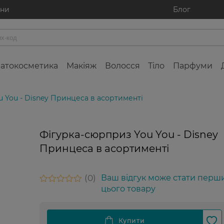
ини
Блог
атокосметика
Макіяж
Волосся
Тіло
Парфуми
 You - Disney Принцеса в асортименті
Фігурка-сюрприз You You - Disney
Принцеса в асортименті
0
Ваш відгук може стати перш
цього товару