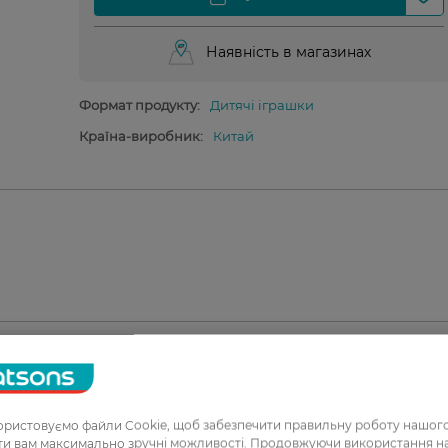
Наявність в магазинах
Формат продукту:
Дитячі іграшки
Країна-виробник:
Китай
1
ристовуємо файли Cookie, щоб забезпечити правильну роботу нашого
ати вам максимально зручні можливості. Продовжуючи використання 