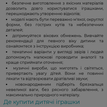
безпечне виготовлення з якісних матеріалів
дозволить довго користуватися іграшками,
перешкоджають утворенню відколів;
моделі мають бути переважно м'якої, округлої
форми, без гострих кутів та небезпечних
деталей;
дотримуйтеся вікових обмежень. Вивчайте
рекомендації для певного віку дитини та
ознайомтеся з інструкцією виробника;
тематичні варіанти у вигляді звірів і людей
допоможуть малюкові проводити аналогії та
краще сприймати оточення;
музичні вироби, що миготять і світяться,
привертають увагу дітей. Вони не повинні
лякати та відтворювати дратівливі звуки;
новонародженим підберіть брязкальця
невеликої ваги, без рясного забарвлення, з
максимально природного матеріалу.
Де купити дитячі іграшки