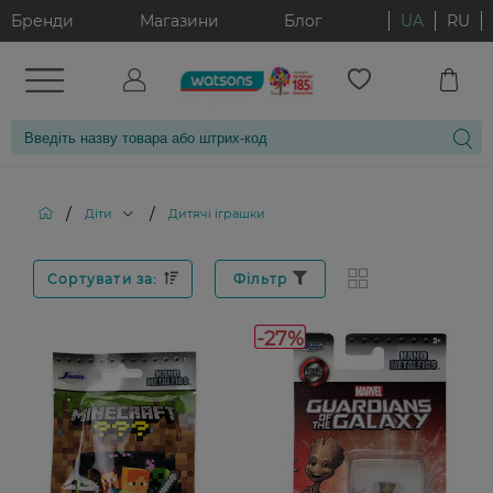
Бренди
Магазини
Блог
UA
RU
/
/
Діти
Дитячі іграшки
Сортувати за:
Фільтр
-27%