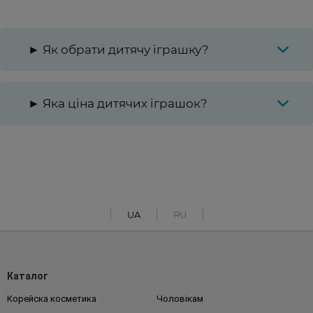
► Як обрати дитячу іграшку?
► Яка ціна дитячих іграшок?
UA
RU
Каталог
Корейска косметика
Чоловікам