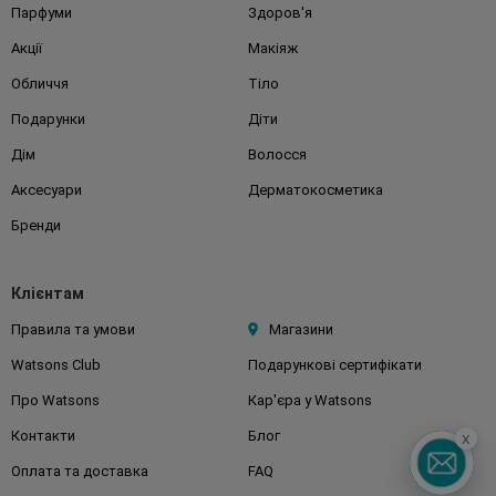
Парфуми
Здоров'я
Акції
Макіяж
Обличчя
Тіло
Подарунки
Діти
Дім
Волосся
Аксесуари
Дерматокосметика
Бренди
Клієнтам
Правила та умови
Магазини
Watsons Club
Подарункові сертифікати
Про Watsons
Кар'єра у Watsons
Контакти
Блог
x
Оплата та доставка
FAQ