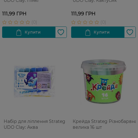
UDO Clay: Пінкі
UDO Clay: Кактусик
111,99 ГРН
111,99 ГРН
Набір для ліплення Strateg
Крейда Strateg Різнобарвна
UDO Clay: Аква
велика 16 шт