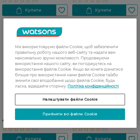
Ми використовуємо файли Cookie, щоб забезпечити
правильну роботу нашого веб-сайту та надати вам
максимально зручні можливості. Продовжуючи
використання нашого сайту, ви погоджуєтесь на
використання файлів Cookie. Якщо ви хочете дізнатися
більше про використання нами файлів Cookie та/або
змінити свої вподобання щодо файлів Cookie, будь
ласка, відвідайте сторінку
Політіка конфіденційності
Налаштувати файли Cookie
Набір для ліплення MIMI
Пружинка Simba Toys
тісто Папуга 1 шт
Веселка 6 см 3+
Прийняти всі файли Cookie
45,99 ГРН
115,99 ГРН