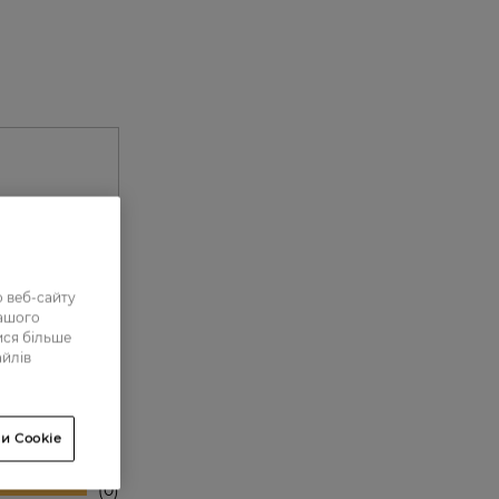
 веб-сайту
нашого
ися більше
айлів
0
0
и Cookie
0
0