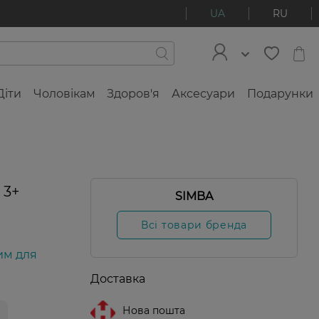
UA
RU
Діти
Чоловікам
Здоров'я
Аксесуари
Подарунки
 3+
SIMBA
Всі товари бренда
им для
Доставка
Нова пошта