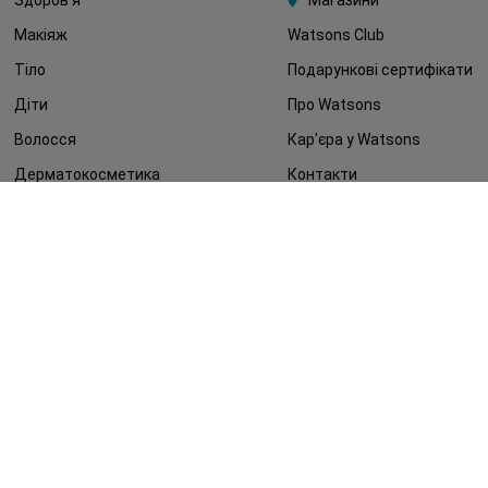
Макіяж
Watsons Club
Тіло
Подарункові сертифікати
Діти
Про Watsons
Волосся
Кар'єра у Watsons
Дерматокосметика
Контакти
Блог
Оплата та доставка
FAQ
Політика конфіденційності
Публічна оферта
ЗМІ про нас
Повернення замовлення