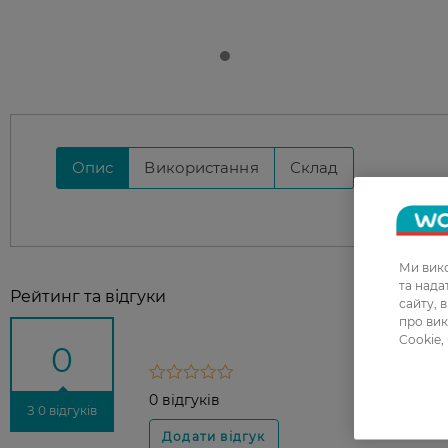
Опис
Використання
Склад
Ми вико
та над
Рейтинг та відгуки
сайту, 
про вик
Cookie,
0
0 відгуків
З 0 відгуків