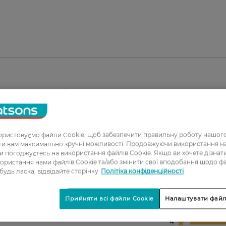
ристовуємо файли Cookie, щоб забезпечити правильну роботу нашого
ати вам максимально зручні можливості. Продовжуючи використання 
ви погоджуєтесь на використання файлів Cookie. Якщо ви хочете дізнат
ористання нами файлів Cookie та/або змінити свої вподобання щодо ф
 будь ласка, відвідайте сторінку
Політіка конфіденційності
1
2
Прийняти всі файли Cookie
Налаштувати файл
3
4