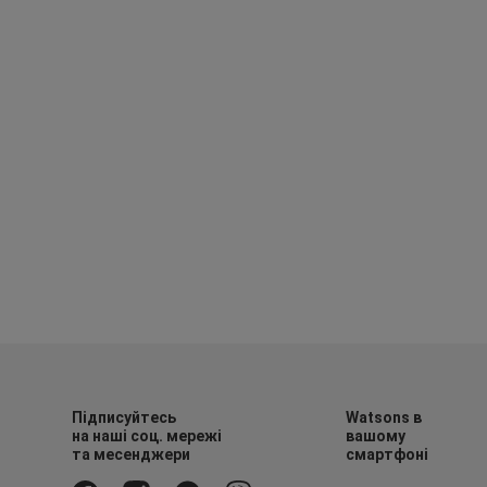
Підписуйтесь
Watsons в
на наші соц. мережі
вашому
та месенджери
смартфоні