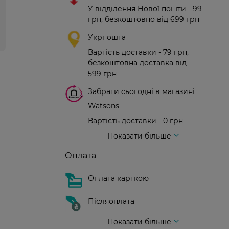
У відділення Нової пошти - 99
грн, безкоштовно від 699 грн
Укрпошта
Вартість доставки - 79 грн,
безкоштовна доставка від -
599 грн
Забрати сьогодні в магазині
Watsons
Вартість доставки - 0 грн
Вартість доставки - 99 грн, безкоштовна доставка від - 699 грн
Доставка кур'єром нової пошти
Вартість доставки - 150 грн (до парадного)
Показати більше
Оплата
Оплата карткою
Післяоплата
Показати більше