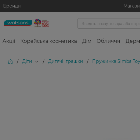
Бренди
Магаз
Акції
Корейська косметика
Дім
Обличчя
Дерм
Діти
Дитячі іграшки
Пружинка Simba Toy
/
/
/