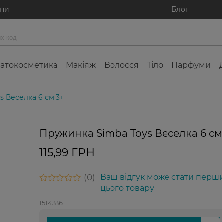
ини
Блог
атокосметика
Макіяж
Волосся
Тіло
Парфуми
s Веселка 6 см 3+
Пружинка Simba Toys Веселка 6 см
115,99 ГРН
0
Ваш відгук може стати перш
цього товару
1514336