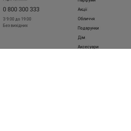
0 800 300 333
Акції
Обличчя
З 9:00 до 19:00
Без вихідних
Подарунки
Дім
Аксесуари
Бренди