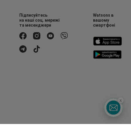
Підписуйтесь
Watsons в
на наші соц. мережі
вашому
та месенджери
смартфоні
x