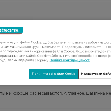
1
2
3
ристовуємо файли Cookie, щоб забезпечити правильну роботу нашого
ати вам максимально зручні можливості. Продовжуючи використання 
4
ви погоджуєтесь на використання файлів Cookie. Якщо ви хочете дізнат
ористання нами файлів Cookie та/або змінити свої вподобання щодо ф
5
 будь ласка, відвідайте сторінку
Політіка конфіденційності
ьзуюсь и для себя и ребенка, отличный запах, волос
Прийняти всі файли Cookie
Налаштувати файл
тые и хороше расчесываются. А главное, шампунь н