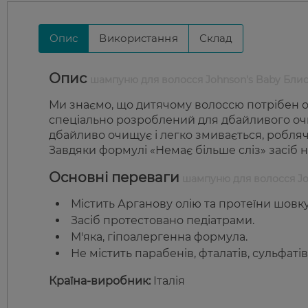
Опис
Використання
Склад
Опис
шампуню для волосся Johnson's Baby Блис
Ми знаємо, що дитячому волоссю потрібен 
спеціально розроблений для дбайливого очи
дбайливо очищує і легко змивається, робляч
Завдяки формулі «Немає більше сліз» засіб не
Основні переваги
шампуню для волосся Joh
Містить Арганову олію та протеїни шовку
Засіб протестовано педіатрами.
М'яка, гіпоалергенна формула.
Не містить парабенів, фталатів, сульфатів
Країна-виробник:
Італія