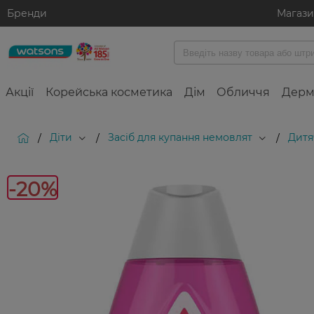
Бренди
Магаз
Акції
Корейська косметика
Дім
Обличчя
Дерм
Діти
Засіб для купання немовлят
Дитя
/
/
/
-2
-20%