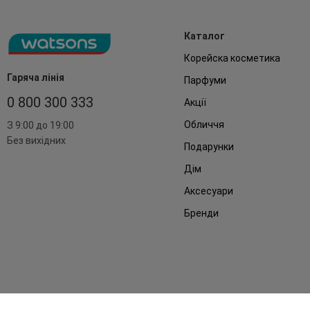
Каталог
Корейска косметика
Гаряча лінія
Парфуми
0 800 300 333
Акції
Обличчя
З 9:00 до 19:00
Без вихідних
Подарунки
Дім
Аксесуари
Бренди