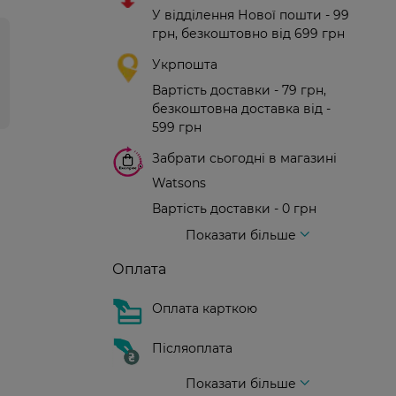
У відділення Нової пошти - 99
грн, безкоштовно від 699 грн
Укрпошта
Вартість доставки - 79 грн,
безкоштовна доставка від -
599 грн
Забрати сьогодні в магазині
Watsons
Вартість доставки - 0 грн
Вартість доставки - 99 грн, безкоштовна доставка від - 699 грн
Доставка кур'єром нової пошти
Вартість доставки - 150 грн (до парадного)
Показати більше
Оплата
Оплата карткою
Післяоплата
Показати більше