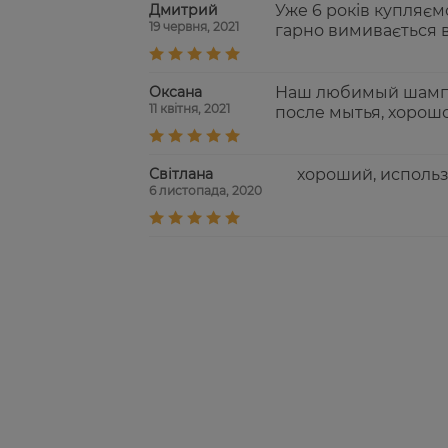
Дмитрий
Уже 6 років купляєм
19 червня, 2021
гарно вимивається в
Оксана
Наш любимый шампу
11 квітня, 2021
после мытья, хорош
Світлана
хороший, исполь
6 листопада, 2020