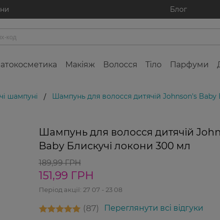
ини
Блог
атокосметика
Макіяж
Волосся
Тіло
Парфуми
чі шампуні
Шампунь для волосся дитячій Johnson's Baby 
/
0%
-2
Шампунь для волосся дитячій John
Baby Блискучі локони 300 мл
189,99 ГРН
151,99 ГРН
Період акції:
27 07 - 23 08
87
Переглянути всі відгуки