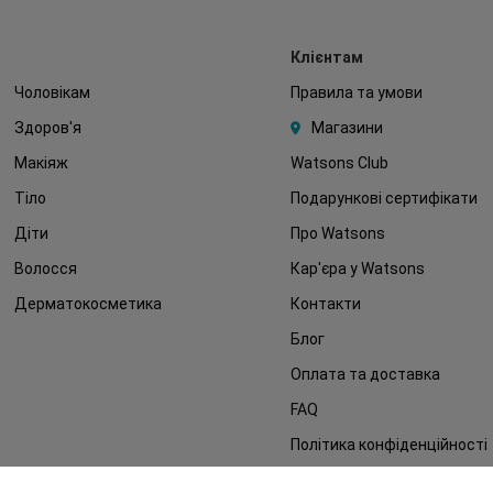
Клієнтам
Чоловікам
Правила та умови
Здоров'я
Магазини
Макіяж
Watsons Club
Тіло
Подарункові сертифікати
Діти
Про Watsons
Волосся
Кар'єра у Watsons
Дерматокосметика
Контакти
Блог
Оплата та доставка
FAQ
Політика конфіденційності
Публічна оферта