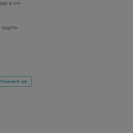
ає в очі
а ощупь
Показати ще