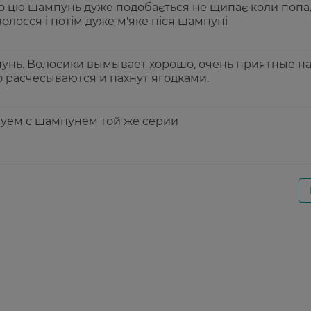
о цю шампунь дуже подобається не щипає коли попад
олосся і потім дуже м'яке піся шампуні
нь. Волосики вымывает хорошо, очень приятные н
о расчесываются и пахнут ягодками.
зуем с шампунем той же серии