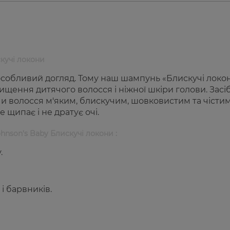
кучі локони
особливий догляд. Тому наш шампунь «Блискучi локо
щення дитячого волосся і ніжної шкіри голови. Засі
и волосся м'яким, блискучим, шовковистим та чістим
 щипає і не дратує очі.
nson's Baby Блискучі локони :
.
 і барвників.