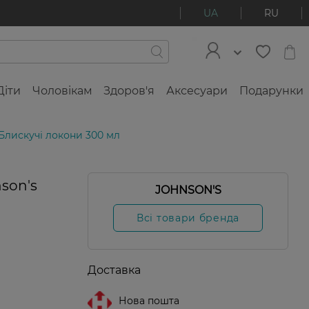
UA
RU
Діти
Чоловікам
Здоров'я
Аксесуари
Подарунки
Блискучі локони 300 мл
0%
son's
JOHNSON'S
Всі товари бренда
Доставка
Нова пошта