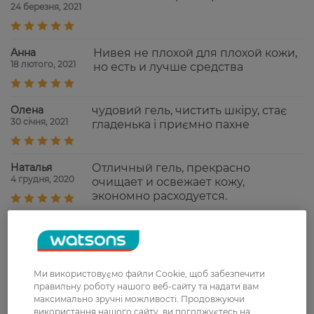
24 березня, 2021
Анна
Нивея не плохой для плохой кожи,
18 лютого, 2021
но есть и лучше средства
Олена
чудовий гель, чистить шкіру, стає
30 січня, 2021
гладенька і приємно пахне
Наталья
Отличный гель, прекрасно
4 грудня, 2020
очищает и освежает кожу,
экономно расходуется.
Показати ще
Ми використовуємо файли Cookie, щоб забезпечити
правильну роботу нашого веб-сайту та надати вам
Доставка
максимально зручні можливості. Продовжуючи
використання нашого сайту, ви погоджуєтесь на