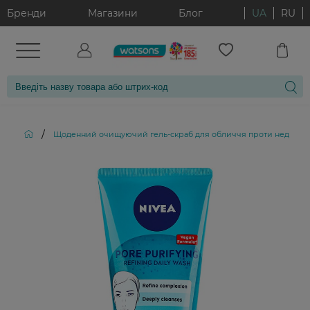
Бренди
Магазини
Блог
UA
RU
/
Щоденний очищуючий гель-скраб для обличчя проти недоліків 