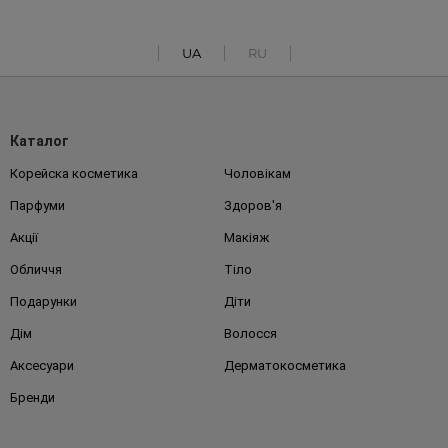
UA
RU
Каталог
Корейска косметика
Чоловікам
Парфуми
Здоров'я
Акції
Макіяж
Обличчя
Тіло
Подарунки
Діти
Дім
Волосся
Аксесуари
Дерматокосметика
Бренди