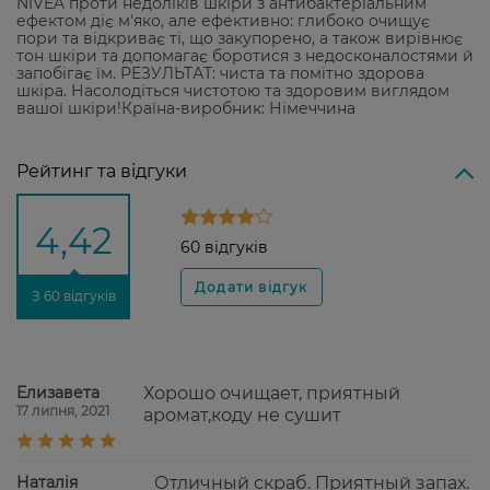
NIVEA проти недоліків шкіри з антибактеріальним
ефектом діє м'яко, але ефективно: глибоко очищує
пори та відкриває ті, що закупорено, а також вирівнює
тон шкіри та допомагає боротися з недосконалостями й
запобігає їм. РЕЗУЛЬТАТ: чиста та помітно здорова
шкіра. Насолодіться чистотою та здоровим виглядом
вашої шкіри!Країна-виробник: Німеччина
Рейтинг та відгуки
4,42
60 відгуків
З 60 відгуків
Елизавета
Хорошо очищает, приятный
17 липня, 2021
аромат,коду не сушит
Наталія
Отличный скраб. Приятный запах.