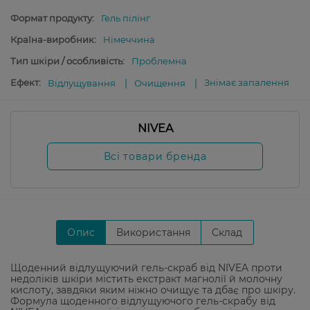
Формат продукту:
Гель пілінг
Країна-виробник:
Німеччина
Тип шкіри / особливість:
Проблемна
Ефект:
Знімає запалення
Відлущування
Очищення
NIVEA
Всі товари бренда
Опис
Використання
Склад
Щоденний відлущуючий гель-скраб від NIVEA проти
недоліків шкіри містить екстракт магнолії й молочну
кислоту, завдяки яким ніжно очищує та дбає про шкіру.
Формула щоденного відлущуючого гель-скрабу від