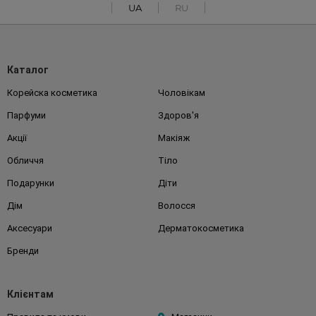
UA
RU
Каталог
Корейска косметика
Чоловікам
Парфуми
Здоров'я
Акції
Макіяж
Обличчя
Тіло
Подарунки
Діти
Дім
Волосся
Аксесуари
Дерматокосметика
Бренди
Клієнтам