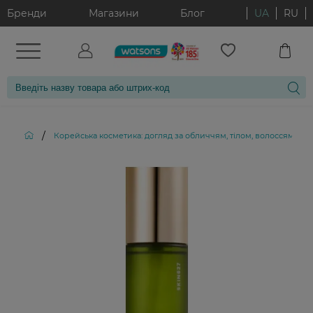
Бренди
Магазини
Блог
UA
RU
/
Корейська косметика: догляд за обличчям, тілом, волоссям і д