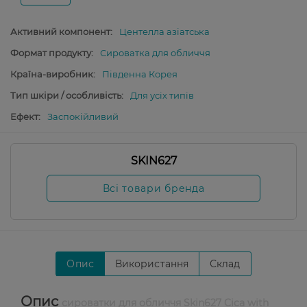
Активний компонент:
Центелла азіатська
Формат продукту:
Сироватка для обличчя
Країна-виробник:
Південна Корея
Тип шкіри / особливість:
Для усіх типів
Ефект:
Заспокійливий
SKIN627
Всі товари бренда
Опис
Використання
Склад
Опис
сироватки для обличчя Skin627 Cica with