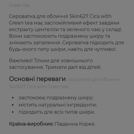
Green tea
Сироватка для обличчя Skin627 Cica with
Green tea має заспокійливий ефект завдяки
екстракту центелли та зеленого чаю у складі.
Вони заспокоюють подразнену шкіру та
знімають запалення. Сироватка підходить для
будь-якого типу шкіри, навіть для чутливої.
Важливо! Тільки для зовнішнього
застосування. Тримати далі від дітей.
Основні переваги
сироватки для обличчя
Skin627 Cica with Green tea:
заспокоює подразнену шкіру;
містить натуральні інгредієнти;
підходить для всіх типів шкіри.
Країна-виробник:
Південна Корея.