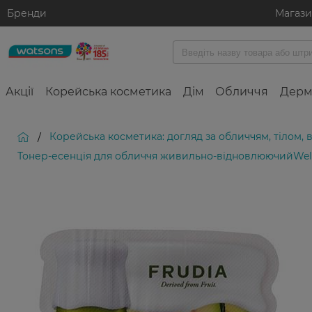
Бренди
Магаз
Акції
Корейська косметика
Дім
Обличчя
Дерм
Корейська косметика: догляд за обличчям, тілом,
/
Тонер-есенція для обличчя живильно-відновлюючийWelc