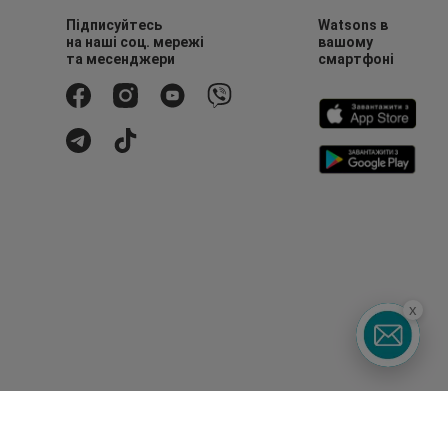
Підписуйтесь
Watsons в
на наші соц. мережі
вашому
та месенджери
смартфоні
x