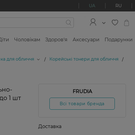
UA
RU
Діти
Чоловікам
Здоров'я
Аксесуари
Подарунки
ка для обличчя
Корейські тонери для обличчя
/
/
ьно-
FRUDIA
о 1 шт
Всі товари бренда
Доставка