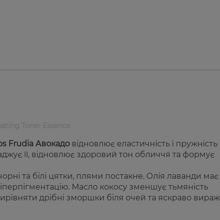
ating Toner Essence
s Frudia Авокадо
відновлює еластичність і пружність
аджує її, відновлює здоровий тон обличчя та формує
орні та білі цятки, плями постакне. Олія лаванди має
гіперпігментацію. Масло кокосу зменшує тьмяність
вирівняти дрібні зморшки біля очей та яскраво вираж