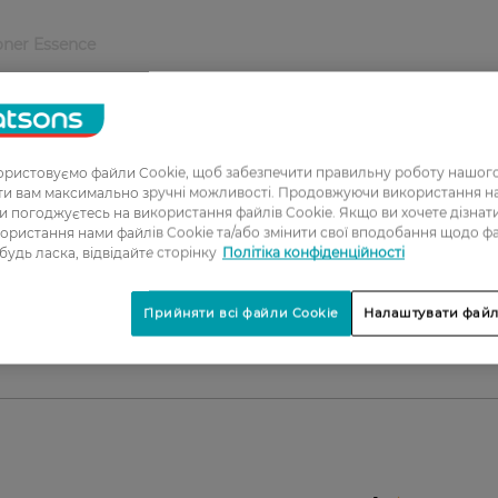
oner Essence
ри.
е.
тична дія, усуває гіперпігментацію.
ристовуємо файли Cookie, щоб забезпечити правильну роботу нашого
розгладжує зморшки.
ати вам максимально зручні можливості. Продовжуючи використання 
ви погоджуєтесь на використання файлів Cookie. Якщо ви хочете дізнат
ористання нами файлів Cookie та/або змінити свої вподобання щодо ф
 будь ласка, відвідайте сторінку
Політіка конфіденційності
якого типу, особливо тьмяною та в’ялою.
Прийняти всі файли Cookie
Налаштувати файл