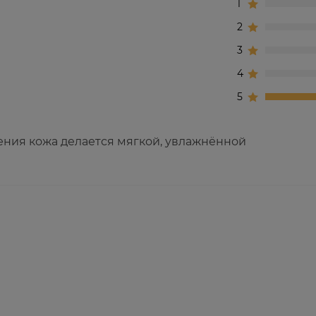
1
2
3
4
5
ения кожа делается мягкой, увлажнённой