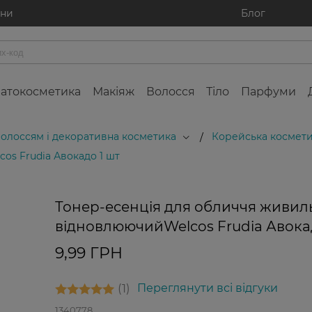
ини
Блог
атокосметика
Макіяж
Волосся
Тіло
Парфуми
 волоссям і декоративна косметика
Корейська космети
/
os Frudia Авокадо 1 шт
Тонер-есенція для обличчя живил
відновлюючийWelcos Frudia Авокад
9,99 ГРН
1
Переглянути всі відгуки
1340778