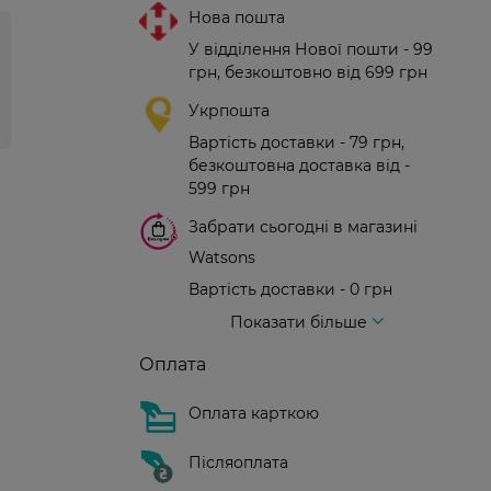
Нова пошта
У відділення Нової пошти - 99
грн, безкоштовно від 699 грн
Укрпошта
Вартість доставки - 79 грн,
безкоштовна доставка від -
599 грн
Забрати сьогодні в магазині
Watsons
Вартість доставки - 0 грн
Вартість доставки - 99 грн, безкоштовна доставка від - 699 грн
Доставка кур'єром нової пошти
Вартість доставки - 150 грн (до парадного)
Показати більше
Оплата
Оплата карткою
Післяоплата