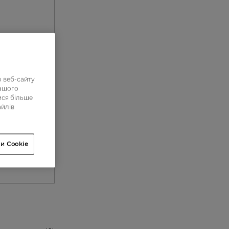
 веб-сайту
нашого
ися більше
айлів
и Cookie