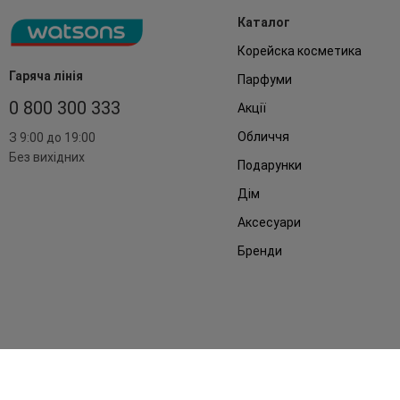
Каталог
Корейска косметика
Гаряча лінія
Парфуми
0 800 300 333
Акції
Обличчя
З 9:00 до 19:00
Без вихідних
Подарунки
Дім
Аксесуари
Бренди