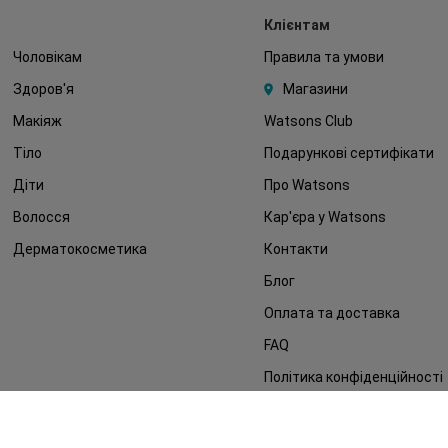
Клієнтам
Чоловікам
Правила та умови
Здоров'я
Магазини
Макіяж
Watsons Club
Тіло
Подарункові сертифікати
Діти
Про Watsons
Волосся
Кар'єра у Watsons
Дерматокосметика
Контакти
Блог
Оплата та доставка
FAQ
Політика конфіденційності
Публічна оферта
ЗМІ про нас