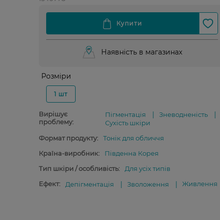
Наявність в магазинах
Розміри
1 шт
Вирішує
Пігментація
Зневодненість
проблему:
Сухість шкіри
Формат продукту:
Тонік для обличчя
Країна-виробник:
Південна Корея
Тип шкіри / особливість:
Для усіх типів
Ефект:
Живлення
Депігментація
Зволоження