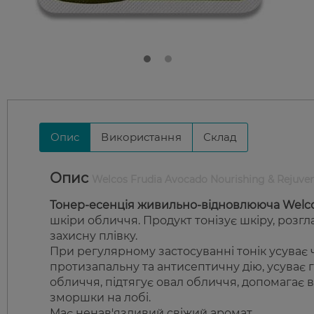
Опис
Використання
Склад
Опис
Welcos Frudia Avocado Nourishing & Rejuven
Тонер-есенція живильно-відновлююча Welco
шкіри обличчя. Продукт тонізує шкіру, розгл
захисну плівку.
При регулярному застосуванні тонік усуває ч
протизапальну та антисептичну дію, усуває 
обличчя, підтягує овал обличчя, допомагає 
зморшки на лобі.
Має ненав'язливий свіжий аромат.