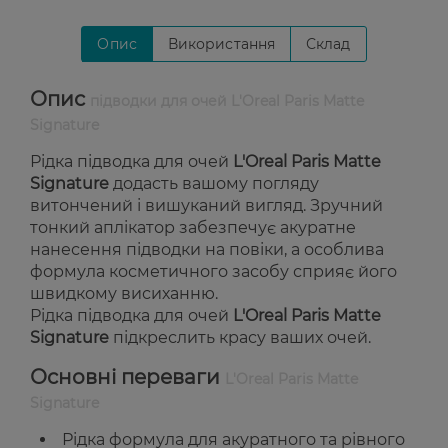
Опис
Використання
Склад
Опис
підводки для очей L'Oreal Paris Matte
Signature
Рідка підводка для очей
L'Oreal Paris Matte
Signature
додасть вашому погляду
витончений і вишуканий вигляд. Зручний
тонкий аплікатор забезпечує акуратне
нанесення підводки на повіки, а особлива
формула косметичного засобу сприяє його
швидкому висиханню.
Рідка підводка для очей
L'Oreal Paris Matte
Signature
підкреслить красу ваших очей.
Основні переваги
L'Oreal Paris Matte
Signature
Рідка формула для акуратного та рівного