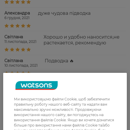
Александра
дуже чудова підводка
6 грудня, 2021
Світлана
Хорошо и удобно наносится,не
11 листопада, 2021
растекается, рекомендую
Світлана
Подводка 🔥
10 листопада, 2021
Світлана
Підводка просто супер, зручно
9 листопада, 2021
наноситься, стійка.
Ми використовуємо файли Cookie, щоб забезпечити
правильну роботу нашого веб-сайту та надати вам
максимально зручні можливості. Продовжуючи
Показати ще
використання нашого сайту, ви погоджуєтесь на
використання файлів Cookie. Якщо ви хочете дізнатися
більше про використання нами файлів Cookie та/або