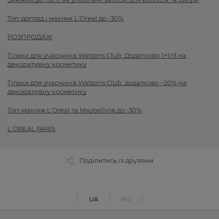
Топ-догляд і макіяж L'Oreal до -30%
РОЗПРОДАЖ
Тільки для учасників Watsons Club: Додатково 1+1=3 на
декоративну косметику
Тільки для учасників Watsons Club: додатково −20% на
декоративну косметику
Топ-макіяж L'Oreal та Maybelline до -30%
L'OREAL PARIS
Поділитись із друзями
UA
RU