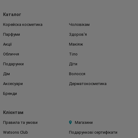
Каталог
Корейска косметика
Чоловікам
Парфуми
Здоров'я
Акції
Макіяж
Обличчя
Тіло
Подарунки
Діти
Дім
Волосся
Аксесуари
Дерматокосметика
Бренди
Клієнтам
Правила та умови
Магазини
Watsons Club
Подарункові сертифікати