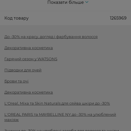
Показати більше
Код товару
1265969
До -30% на красу, догляд і фарбування волосся
Декоративна косметика
Гарячий сезон у WATSONS
Підводки для очей
Брови та очі
Декоративна косметика
L'Oreal, Mixa та Skin Naturals для сяйва шкіри до -30%
L'OREAL PARIS та MAYBELLINE NY до -30% на улюблений
макіяж
Знижки до -30% на улюблені засоби для волосся та шкіри