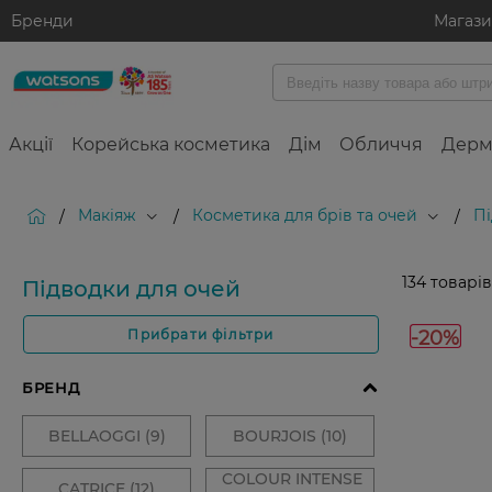
Бренди
Магаз
Акції
Корейська косметика
Дім
Обличчя
Дерм
Макіяж
Косметика для брів та очей
Пі
/
/
/
134
товарів
Підводки для очей
-20%
Прибрати фільтри