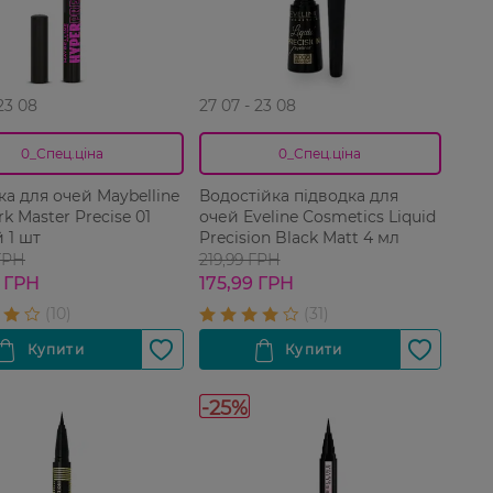
 23 08
27 07 - 23 08
0_Спец.ціна
0_Спец.ціна
ка для очей Maybelline
Водостійка підводка для
k Master Precise 01
очей Eveline Cosmetics Liquid
 1 шт
Precision Black Matt 4 мл
ГРН
219,99 ГРН
 ГРН
175,99 ГРН
-25%