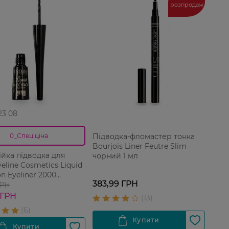
розпродаж
 23 08
Підводка-фломастер тонка
0_Спец.ціна
Bourjois Liner Feutre Slim
ійка підводка для
чорний 1 мл
eline Cosmetics Liquid
on Eyeliner 2000
383,99 ГРН
t 4 мл
ГРН
 ГРН