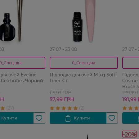
08
27 07 - 23 08
27 07 -
0_Спец.ціна
0_Спец.ціна
для очей Eveline
Підводка для очей M.a.g Soft
Підводк
 Celebrities Чорний
Liner 4 г
Cosmeti
Brush 
натура
Н
115,99 ГРН
239,99 
РН
57,99 ГРН
191,99
-20%