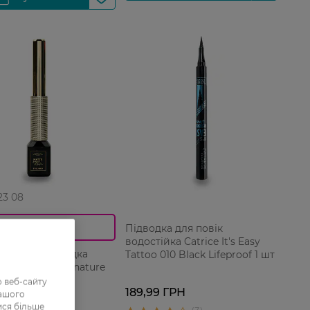
 23 08
Підводка для повік
0_Спец.ціна
водостійка Catrice It's Easy
ка для очей рідка
Tattoo 010 Black Lifeproof 1 шт
 Paris Matte Signature
k 3 мл
 веб-сайту
189,99 ГРН
 ГРН
нашого
ися більше
 ГРН