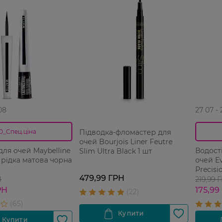
08
27 07 -
Підводка-фломастер для
0_Спец.ціна
очей Bourjois Liner Feutre
чей Maybelline
Водост
Slim Ultra Black 1 шт
k рідка матова чорна
очей Ev
Precisi
479,99 ГРН
Procen
Н
219,99 
РН
175,99