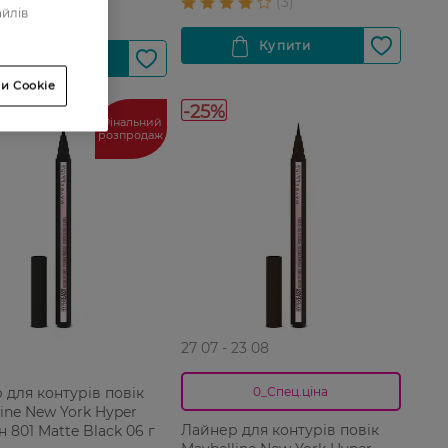
айлів
и Cookie
-25%
Фінальний
розпродаж
27 07 - 23 08
 для контурів повік
0_Спец.ціна
ine New York Hyper
Лайнер для контурів повік
н 801 Matte Black 06 г