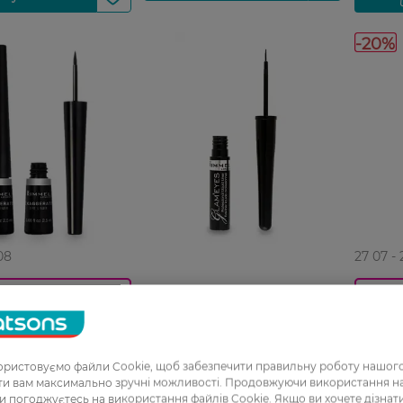
-20%
08
27 07 -
Підводка для очей Rimmel
0_Спец.ціна
GLAM'EYES Black 3,5 мл
для очей Rimmel
Підвод
 01 Black 2,5 мл
L'Oreal
01 Blac
ристовуємо файли Cookie, щоб забезпечити правильну роботу нашого
299,99 ГРН
Н
589,99
ати вам максимально зручні можливості. Продовжуючи використання 
ви погоджуєтесь на використання файлів Cookie. Якщо ви хочете дізнат
РН
471,99