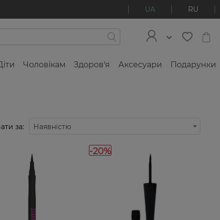
UA
RU
Діти
Чоловікам
Здоров'я
Аксесуари
Подарунки
ати за:
Наявністю
-20%