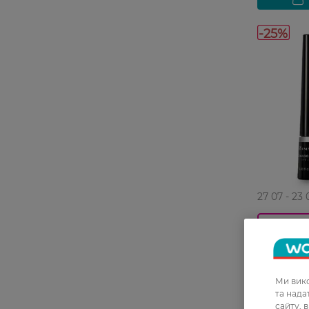
-25%
27 07 - 23 
Підводка 
Exaggerate
Ми вико
299,99 ГР
та над
сайту, 
224,99 Г