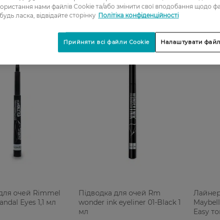
ористання нами файлів Cookie та/або змінити свої вподобання щодо ф
 будь ласка, відвідайте сторінку
Політіка конфіденційності
Прийняти всі файли Cookie
Налаштувати файл
для очей Rimmel
Підводка для очей Rm
Лайнер
ndal Eyes 1,1 мл
wonder ink eyeliner 01-Black 1
Maybell
мл
Easy то