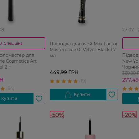
08
27 07 -
Підводка для очей Max Factor
0_Спец.ціна
Masterpiece 01 Velvet Black 1,7
-фломастер для
Підвод
мл
ne Cosmetics Art
New Yor
l 2 г
Чорний
449,99 ГРН
369,99 
РН
277,49
-50%
-20%