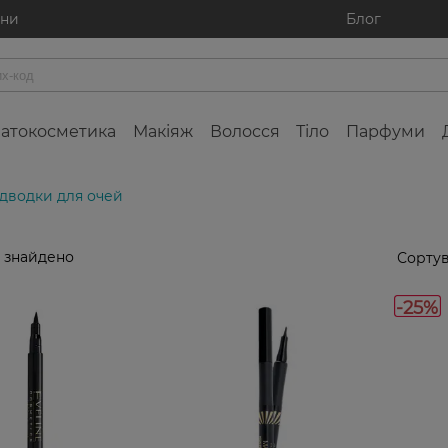
ини
Блог
атокосметика
Макіяж
Волосся
Тіло
Парфуми
дводки для очей
 знайдено
Сортув
-25%