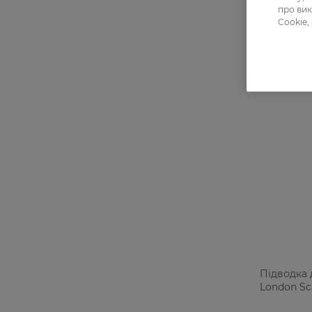
про вик
Cookie,
Підводка 
London Sca