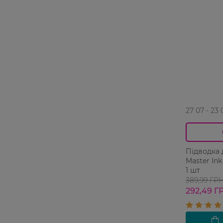
27 07 - 23 
Підводка для о
Master In
1 шт
389,99 ГР
292,49 Г