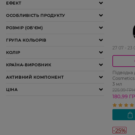
27 07 - 23 
Підводка 
Cosmetics
3 мл
225,99 ГР
180,99 Г
-25%