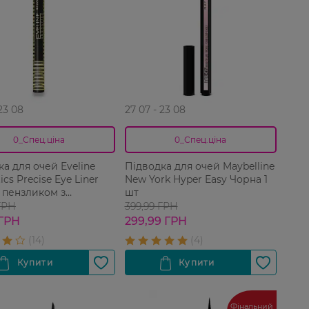
 23 08
27 07 - 23 08
0_Спец.ціна
0_Спец.ціна
а для очей Eveline
Підводка для очей Maybelline
cs Precise Eye Liner
New York Hyper Easy Чорна 1
з пензликом з
шт
льного ворсу 4 мл
ГРН
399,99 ГРН
 ГРН
299,99 ГРН
Фінальний