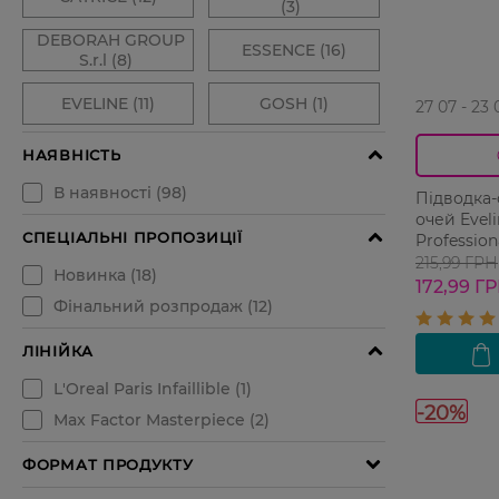
27 07 - 23 
Підводка
очей Eveli
Professiona
215,99 ГРН
172,99 Г
-20%