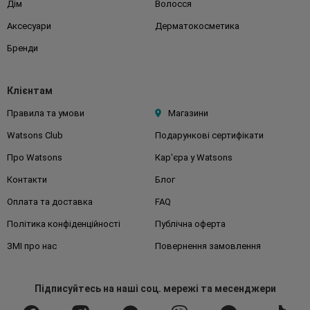
Дім
Волосся
Аксесуари
Дерматокосметика
Бренди
Клієнтам
Правила та умови
Магазини
Watsons Club
Подарункові сертифікати
Про Watsons
Кар'єра у Watsons
Контакти
Блог
Оплата та доставка
FAQ
Політика конфіденційності
Публічна оферта
ЗМІ про нас
Повернення замовлення
Підписуйтесь
на наші соц. мережі
та месенджери