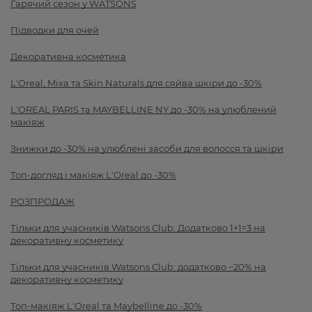
Гарячий сезон у WATSONS
Підводки для очей
Декоративна косметика
L'Oreal, Mixa та Skin Naturals для сяйва шкіри до -30%
L'OREAL PARIS та MAYBELLINE NY до -30% на улюблений
макіяж
Знижки до -30% на улюблені засоби для волосся та шкіри
Топ-догляд і макіяж L'Oreal до -30%
РОЗПРОДАЖ
Тільки для учасників Watsons Club: Додатково 1+1=3 на
декоративну косметику
Тільки для учасників Watsons Club: додатково −20% на
декоративну косметику
Топ-макіяж L'Oreal та Maybelline до -30%