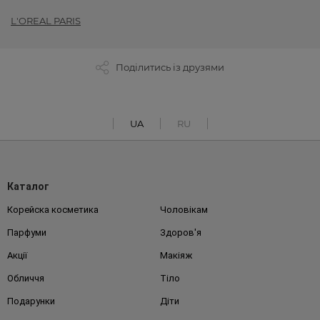
L'OREAL PARIS
Поділитись із друзями
UA
RU
Каталог
Корейска косметика
Чоловікам
Парфуми
Здоров'я
Акції
Макіяж
Обличчя
Тіло
Подарунки
Діти