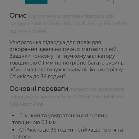
Опис
Ультратонка водостійка підводка для
контурів повік L'Oreal Paris Infaillible Grip Micro-Fine
відтінок чорний
Ультратонка підводка для повік для
створення ідеально точних матових ліній.
Завдяки тонкому та гнучкому аплікатору
товщиною 0,1 мм не потрібно багато зусиль
аби намалювати досконалу лінію чи стрілку.
Стійкість до 36 годин*.
Основні переваги
ультратонкої водостійкої
підводки для контурів повік L'Oreal Paris Infaillible
Grip Micro-Fine
Гнучкий та ультратонкий пензлик
товщиною 0,1 мм.
Стійкість до 36 годин - стійка до тертя та
вологи