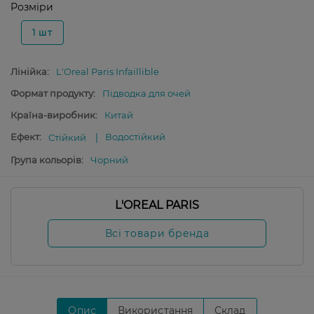
Розміри
1 шт
Лінійка:
L'Oreal Paris Infaillible
Формат продукту:
Підводка для очей
Країна-виробник:
Китай
Ефект:
Водостійкий
Стійкий
Група кольорів:
Чорний
L'OREAL PARIS
Всі товари бренда
Опис
Використання
Склад