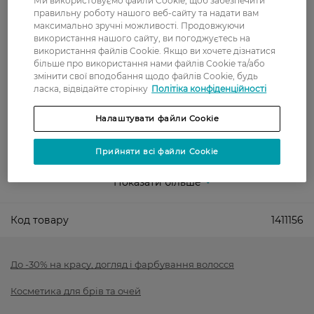
Ми використовуємо файли Cookie, щоб забезпечити
правильну роботу нашого веб-сайту та надати вам
Забрати сьогодні в магазині Watsons
максимально зручні можливості. Продовжуючи
використання нашого сайту, ви погоджуєтесь на
Вартість доставки - 0 грн
використання файлів Cookie. Якщо ви хочете дізнатися
Вартість доставки - 99 грн, безкоштовна доставка від - 699 грн
більше про використання нами файлів Cookie та/або
Показати більше
змінити свої вподобання щодо файлів Cookie, будь
ласка, відвідайте сторінку
Політіка конфіденційності
Оплата
Налаштувати файли Cookie
Оплата карткою
Прийняти всі файли Cookie
Післяоплата
Показати більше
Код товару
1411156
До -30% на красу, догляд і фарбування волосся
Косметика для брів та очей