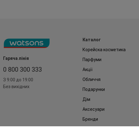
Каталог
Корейска косметика
Гаряча лінія
Парфуми
0 800 300 333
Акції
Обличчя
З 9:00 до 19:00
Без вихідних
Подарунки
Дім
Аксесуари
Бренди