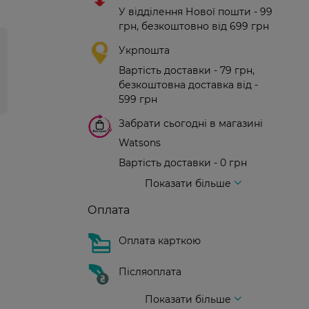
У відділення Нової пошти - 99
грн, безкоштовно від 699 грн
Укрпошта
Вартість доставки - 79 грн,
безкоштовна доставка від -
599 грн
Забрати сьогодні в магазині
Watsons
Вартість доставки - 0 грн
Вартість доставки - 99 грн, безкоштовна доставка від - 699 грн
Доставка кур'єром нової пошти
Вартість доставки - 150 грн (до парадного)
Показати більше
Оплата
Оплата карткою
Післяоплата
Показати більше