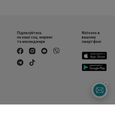
Підписуйтесь
Watsons в
на наші соц. мережі
вашому
та месенджери
смартфоні
x