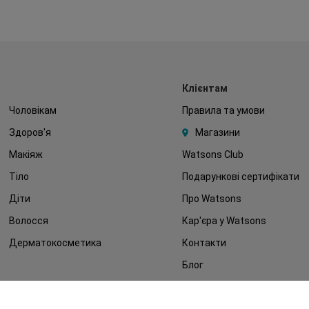
Клієнтам
Чоловікам
Правила та умови
Здоров'я
Магазини
Макіяж
Watsons Club
Тіло
Подарункові сертифікати
Діти
Про Watsons
Волосся
Кар'єра у Watsons
Дерматокосметика
Контакти
Блог
Оплата та доставка
FAQ