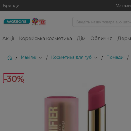
Бренди
Магаз
Акції
Корейська косметика
Дім
Обличчя
Дерм
Макіяж
Косметика для губ
Помади
/
/
/
/
-30%