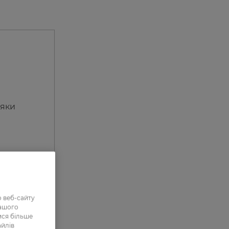
дяки
 веб-сайту
нашого
ися більше
айлів