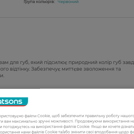
Група кольорів:
Червоний
зам для губ, який підсилює природний колір губ зав
ного відтінку. Забезпечує миттєве зволоження та
и.
 контакті зі шкірою.
о нанесення.
ення губ.
ристовуємо файли Cookie, щоб забезпечити правильну роботу нашого
ння унікального ефекту.
ати вам максимально зручні можливості. Продовжуючи використання 
ви погоджуєтесь на використання файлів Cookie. Якщо ви хочете дізнат
ористання нами файлів Cookie та/або змінити свої вподобання щодо ф