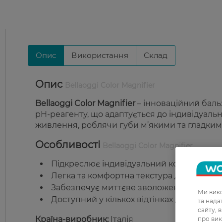
Опис
Використання
Склад
Опис
Bellaoggi Color Magnifier
Bellaoggi Color Magnifier
– інноваційний баль
pH-реагенту, що адаптується до індивідуаль
живлення, роблячи губи м’якими та гладким
Особливості
Bellaoggi Color Magnifier
Підкреслює індивідуальний колір губ при
Легка та комфортна текстура для легког
Забезпечує миттєве зволоження та живл
Ми вико
Доступний у кількох відтінках для створе
та над
сайту, 
Країна-виробник:
Італія
про вик