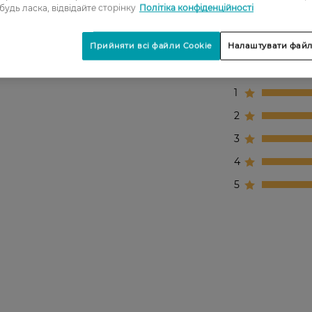
 будь ласка, відвідайте сторінку
Політіка конфіденційності
Прийняти всі файли Cookie
Налаштувати файл
1
2
3
4
5