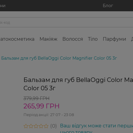
ини
Блог
атокосметика
Макіяж
Волосся
Тіло
Парфуми
Бальзам для губ BellaOggi Color Magnifier Color 05 3г
-30%
Бальзам для губ BellaOggi Color Ma
Color 05 3г
379,99 ГРН
265,99 ГРН
Період акції:
27 07 - 23 08
0
Ваш відгук може стати перш
цього товару