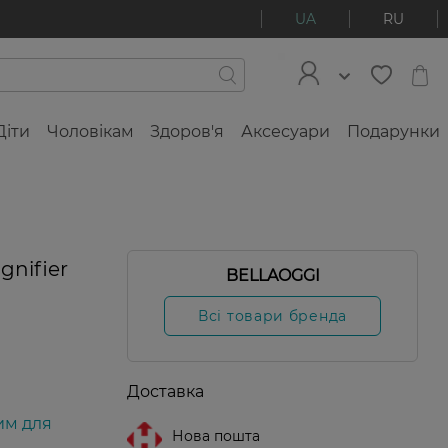
UA
RU
Діти
Чоловікам
Здоров'я
Аксесуари
Подарунки
gnifier
BELLAOGGI
Всі товари бренда
Доставка
им для
Нова пошта