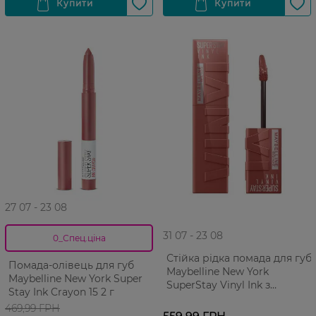
27 07 - 23 08
31 07 - 23 08
0_Спец.ціна
Стійка рідка помада для губ
Помада-олівець для губ
Maybelline New York
Maybelline New York Super
SuperStay Vinyl Ink з
Stay Ink Crayon 15 2 г
глянцевим фінішем №35 4.2
469,99 ГРН
мл