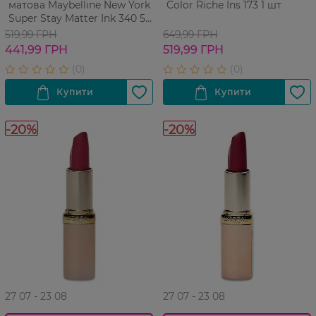
матова Maybelline New York
Color Riche Ins 173 1 шт
Super Stay Matter Ink 340 5
мл
519,99 ГРН
649,99 ГРН
441,99 ГРН
519,99 ГРН
-20%
-20%
27 07 - 23 08
27 07 - 23 08