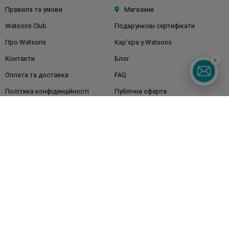
Правила та умови
Магазини
Watsons Club
Подарункові сертифікати
Про Watsons
Кар'єра у Watsons
Контакти
Блог
x
Оплата та доставка
FAQ
Політика конфіденційності
Публічна оферта
ЗМІ про нас
Повернення замовлення
Підписуйтесь
на наші соц. мережі
та месенджери
Watsons в вашому смартфоні