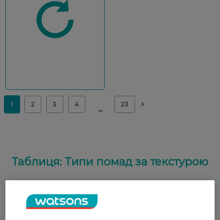
Таблиця: Типи помад за текстурою
Рідка