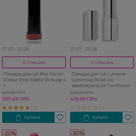
27 07 - 23 08
27 07 - 23 08
0_Спец.ціна
0_Спец.ціна
Помада для губ Max Factor
Помада для губ Lumene
Colour Elixir Matte 05 Nude 4
Luminous Moisture
г
зволожуюча 03 Twinflower
529,99 ГРН
599,99 ГРН
397,49 ГРН
419,99 ГРН
-20%
-30%