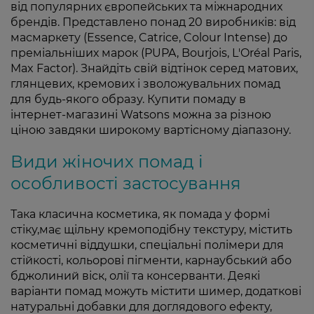
від популярних європейських та міжнародних
брендів. Представлено понад 20 виробників: від
масмаркету (Essence, Catrice, Colour Intense) до
преміальніших марок (PUPA, Bourjois, L'Oréal Paris,
Max Factor). Знайдіть свій відтінок серед матових,
глянцевих, кремових і зволожувальних помад
для будь-якого образу. Купити помаду в
інтернет-магазині Watsons можна за різною
ціною завдяки широкому вартісному діапазону.
Види жіночих помад і
особливості застосування
Така класична косметика, як помада у формі
стіку,має щільну кремоподібну текстуру, містить
косметичні віддушки, спеціальні полімери для
стійкості, кольорові пігменти, карнаубський або
бджолиний віск, олії та консерванти. Деякі
варіанти помад можуть містити шимер, додаткові
натуральні добавки для доглядового ефекту,