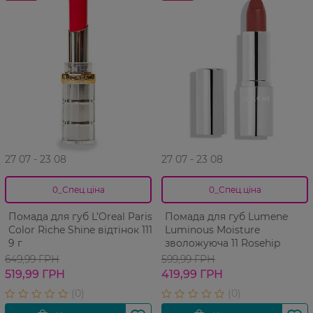
27 07 - 23 08
27 07 - 23 08
0_Спец.ціна
0_Спец.ціна
Помада для губ L’Oreal Paris
Помада для губ Lumene
Color Riche Shine відтінок 111
Luminous Moisture
9 г
зволожуюча 11 Rosehip
649,99 ГРН
599,99 ГРН
519,99 ГРН
419,99 ГРН