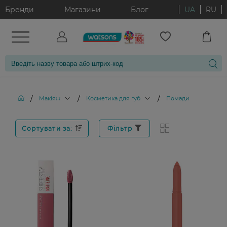
Бренди
Магазини
Блог
UA
RU
/
/
/
Макіяж
Косметика для губ
Помади
Сортувати за:
Фільтр