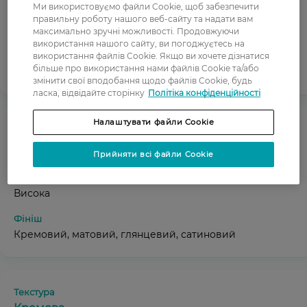
Ми використовуємо файли Cookie, щоб забезпечити
правильну роботу нашого веб-сайту та надати вам
Середня або висока
максимально зручні можливості. Продовжуючи
використання нашого сайту, ви погоджуєтесь на
використання файлів Cookie. Якщо ви хочете дізнатися
більше про використання нами файлів Cookie та/або
Кремовий, матовий, глянцевий, сатиновий
змінити свої вподобання щодо файлів Cookie, будь
ласка, відвідайте сторінку
Політіка конфіденційності
Налаштувати файли Cookie
Помада-олівець
Прийняти всі файли Cookie
Висока
Кремовий, матовий, глянцевий, сатиновий