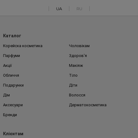
UA
RU
Каталог
Корейска косметика
Чоловікам
Парфуми
Здоров'я
Акції
Макіяж
Обличчя
Тіло
Подарунки
Діти
Дім
Волосся
Аксесуари
Дерматокосметика
Бренди
Клієнтам