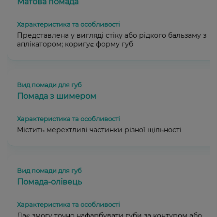
Матова помада
Представлена у вигляді стіку або рідкого бальзаму з
аплікатором; коригує форму губ
Помада з шимером
Містить мерехтливі частинки різної щільності
Помада-олівець
Дає змогу точно нафарбувати губи за контуром або