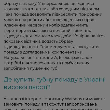
образу в цілому. Універсальною вважається
нюдова гама з теплим або холодним підтоном.
Така помада дозволить підкреслити природний
макіяж для роботи або повсякденних справ.
Класичний червоний колір здатен умить
перетворити макіяж на вечірній і відмінно
підходить для темного часу доби. Колірна палітра
яскравих відтінків додасть образу
індивідуальності. Рекомендуємо також купити
помаду з доглядовими компонентами.
Натуральні олії, вітаміни A, E, екстракт алое
потрібні для зволоження та пом'якшення,
запобігання лущенню губ.
Де купити губну помаду в Україні
високої якості?
У каталозі інтернет-магазину Watsons ви можете
замовити помаду, а також тут запропонована
оригінальна продукція популярних виробників