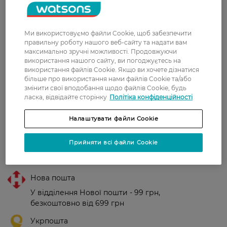
сяйливого макіяжу губ.
Підходить для всіх типів шкіри губ.
Ми використовуємо файли Cookie, щоб забезпечити
Країна-виробник:
Франція
правильну роботу нашого веб-сайту та надати вам
максимально зручні можливості. Продовжуючи
використання нашого сайту, ви погоджуєтесь на
Рейтинг та відгуки
використання файлів Cookie. Якщо ви хочете дізнатися
більше про використання нами файлів Cookie та/або
змінити свої вподобання щодо файлів Cookie, будь
0
ласка, відвідайте сторінку
Політіка конфіденційності
0 відгуків
Налаштувати файли Cookie
З 0 відгуків
Прийняти всі файли Cookie
Доставка
Нова пошта
У відділення Нової пошти - 99 грн,
безкоштовно від 699 грн
Укрпошта