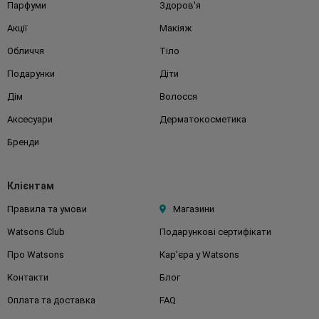
Парфуми
Здоров'я
Акції
Макіяж
Обличчя
Тіло
Подарунки
Діти
Дім
Волосся
Аксесуари
Дерматокосметика
Бренди
Клієнтам
Правила та умови
Магазини
Watsons Club
Подарункові сертифікати
Про Watsons
Кар'єра у Watsons
Контакти
Блог
Оплата та доставка
FAQ