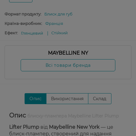
Формат продукту:
Блиск для губ
Країна-виробник:
Франція
Ефект:
Стійкий
Глянцевий
MAYBELLINE NY
Всі товари бренда
Опис
Використання
Склад
Опис
блиску-плампера Maybelline Lifter Plump
Lifter Plump
від
Maybelline New York
— це
блиск-плампер, створений для надання