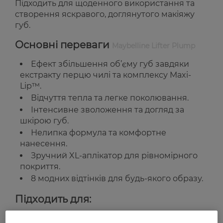
Підходить для щоденного використання та
створення яскравого, доглянутого макіяжу
губ.
Основні переваги
Maybelline Lifter Plump
Ефект збільшення об’єму губ завдяки
екстракту перцю чилі та комплексу Maxi-
Lip™.
Відчуття тепла та легке поколювання.
Інтенсивне зволоження та догляд за
шкірою губ.
Нелипка формула та комфортне
нанесення.
Зручний XL-аплікатор для рівномірного
покриття.
8 модних відтінків для будь-якого образу.
Підходить для:
Щоденного використання для створення