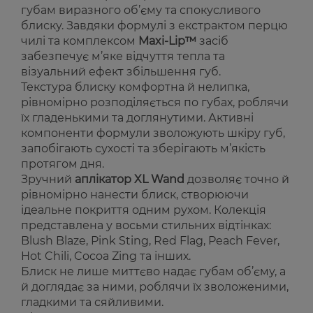
губам виразного об’єму та спокусливого
блиску. Завдяки формулі з екстрактом перцю
чилі та комплексом
Maxi-Lip™
засіб
забезпечує м’яке відчуття тепла та
візуальний ефект збільшення губ.
Текстура блиску комфортна й нелипка,
рівномірно розподіляється по губах, роблячи
їх гладенькими та доглянутими. Активні
компоненти формули зволожують шкіру губ,
запобігають сухості та зберігають м’якість
протягом дня.
Зручний
аплікатор XL Wand
дозволяє точно й
рівномірно нанести блиск, створюючи
ідеальне покриття одним рухом. Колекція
представлена у восьми стильних відтінках:
Blush Blaze, Pink Sting, Red Flag, Peach Fever,
Hot Chili, Cocoa Zing
та інших.
Блиск не лише миттєво надає губам об’єму, а
й доглядає за ними, роблячи їх зволоженими,
гладкими та сяйливими.