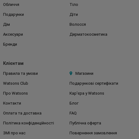
Обличчя
Тіло
Подарунки
Діти
Дім
Волосся
Аксесуари
Дерматокосметика
Бренди
Клієнтам
Правила та умови
Магазини
Watsons Club
Подарункові сертифікати
Про Watsons
Кар'єра у Watsons
Контакти
Блог
Оплата та доставка
FAQ
Політика конфіденційності
Публічна оферта
ЗМІ про нас
Повернення замовлення