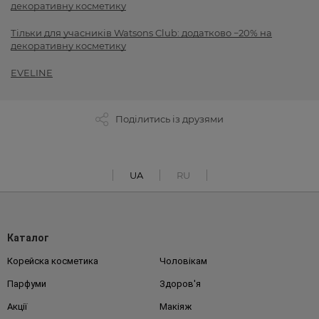
декоративну косметику
Тільки для учасників Watsons Club: додатково −20% на
декоративну косметику
EVELINE
Поділитись із друзями
UA
RU
Каталог
Корейска косметика
Чоловікам
Парфуми
Здоров'я
Акції
Макіяж