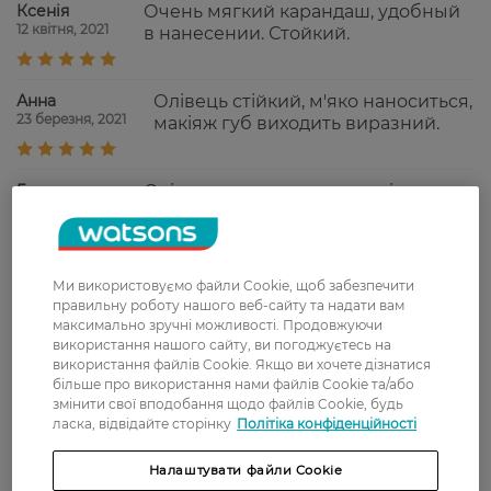
Ксенія
Очень мягкий карандаш, удобный
12 квітня, 2021
в нанесении. Стойкий.
Анна
Олівець стійкий, м'яко наноситься,
23 березня, 2021
макіяж губ виходить виразний.
Галина
Олівець легко наноситься і не
26 січня, 2021
розтікається.
Алла
Бюджетний, дуже гарний. Я
Ми використовуємо файли Cookie, щоб забезпечити
2 вересня, 2020
задоволена!
правильну роботу нашого веб-сайту та надати вам
максимально зручні можливості. Продовжуючи
використання нашого сайту, ви погоджуєтесь на
використання файлів Cookie. Якщо ви хочете дізнатися
Алла
губи візуально здаються більш
більше про використання нами файлів Cookie та/або
1 вересня, 2020
об'ємними
змінити свої вподобання щодо файлів Cookie, будь
ласка, відвідайте сторінку
Політіка конфіденційності
Налаштувати файли Cookie
Показати ще