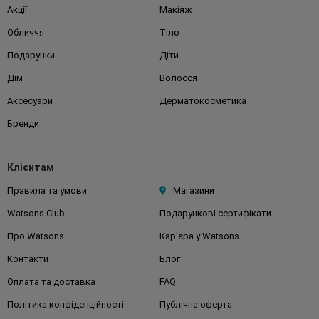
Акції
Макіяж
Обличчя
Тіло
Подарунки
Діти
Дім
Волосся
Аксесуари
Дерматокосметика
Бренди
Клієнтам
Правила та умови
Магазини
Watsons Club
Подарункові сертифікати
Про Watsons
Кар'єра у Watsons
Контакти
Блог
Оплата та доставка
FAQ
Політика конфіденційності
Публічна оферта