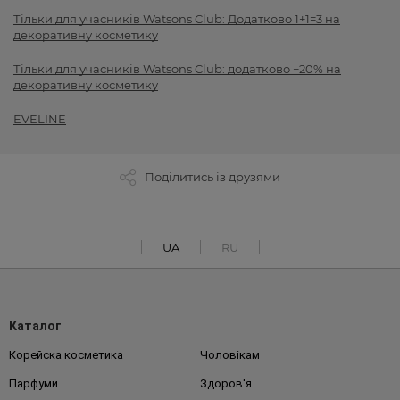
Тільки для учасників Watsons Club: Додатково 1+1=3 на
декоративну косметику
Тільки для учасників Watsons Club: додатково −20% на
декоративну косметику
EVELINE
Поділитись із друзями
UA
RU
Каталог
Корейска косметика
Чоловікам
Парфуми
Здоров'я