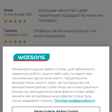
Анна
хорошее качество ,цвет
15 листопада, 2021
приятный подходит ко многим
помадам
Галина
Олівець легко наноситься і не
11 вересня, 2021
розпливається.
Ольга
Хороший мягкий и удобный
8 серпня, 2021
карандаш.
Ми використовуємо файли Cookie, щоб забезпечити
Анна
Чудовий олівець, гарно
правильну роботу нашого веб-сайту та надати вам
11 грудня, 2020
профарбовує, стійкий.
максимально зручні можливості. Продовжуючи
використання нашого сайту, ви погоджуєтесь на
використання файлів Cookie. Якщо ви хочете дізнатися
більше про використання нами файлів Cookie та/або
Светлана
Мягко наносится, долго держится.
змінити свої вподобання щодо файлів Cookie, будь
29 вересня, 2020
Мне понравился.
ласка, відвідайте сторінку
Політіка конфіденційності
Налаштувати файли Cookie