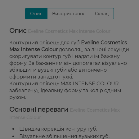
Опис
Використання
Склад
Опис
Eveline Cosmetics Max Intense Colour
Контурний олівець для губ
Eveline Cosmetics
Max Intense Colour
дозволяє за лічені секунди
скоригувати контур губ і надати їм бажану
форму. За бажанням він допомагає візуально
збільшити вузькі губи або витончено
оформити занадто пухкі.
Контурний олівець MAX INTENSE COLOUR
забезпечує ідеальну форму та колір одним
рухом.
Основні переваги
Eveline Cosmetics Max
Intense Colour
Швидка корекція контуру губ.
Візуальне збільшення вузьких губ.