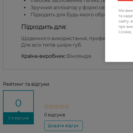
Глибоке зволоження і м’якість губ.
Зручний аплікатор у формі серця для то
Ми вико
Підходить для будь-якого образу і сезону
та над
сайту, 
Підходить для:
про вик
Cookie,
Щоденного використання, професійного макі
Для всіх типів шкіри губ.
Країна-виробник:
Фінляндія
Рейтинг та відгуки
0
0 відгуків
З 0 відгуків