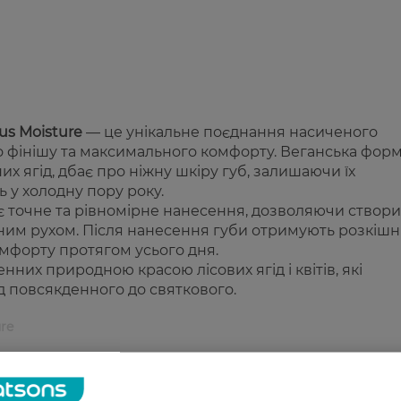
s Moisture
— це унікальне поєднання насиченого
го фінішу та максимального комфорту. Веганська форм
их ягід, дбає про ніжну шкіру губ, залишаючи їх
 у холодну пору року.
є точне та рівномірне нанесення, дозволяючи створ
дним рухом. Після нанесення губи отримують розкіш
омфорту протягом усього дня.
енних природною красою лісових ягід і квітів, які
д повсякденного до святкового.
re
ніш.
и.