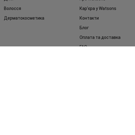
Волосся
Кар'єра у Watsons
Дерматокосметика
Контакти
Блог
Оплата та доставка
FAQ
Політика конфіденційності
Публічна оферта
ЗМІ про нас
Повернення замовлення
©2014 - 2026. Умови використання сайту