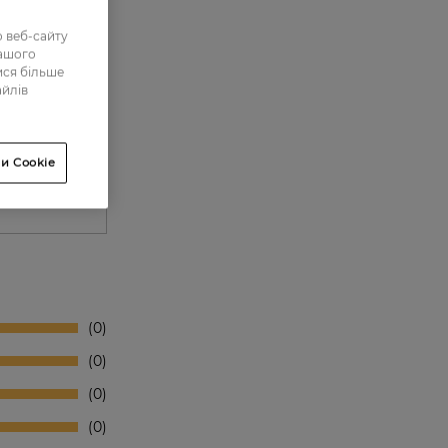
 веб-сайту
нашого
ися більше
айлів
и Cookie
0
0
0
0