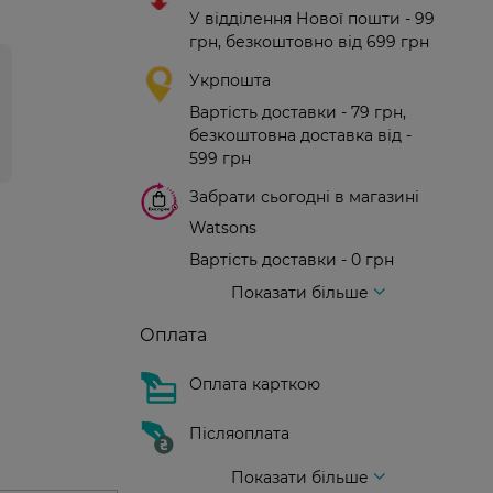
У відділення Нової пошти - 99
грн, безкоштовно від 699 грн
Укрпошта
Вартість доставки - 79 грн,
безкоштовна доставка від -
599 грн
Забрати сьогодні в магазині
Watsons
Вартість доставки - 0 грн
Вартість доставки - 99 грн, безкоштовна доставка від - 699 грн
Доставка кур'єром нової пошти
Вартість доставки - 150 грн (до парадного)
Показати більше
Оплата
Оплата карткою
Післяоплата
Показати більше