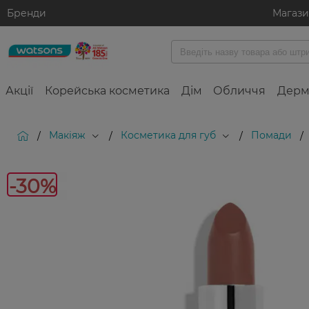
Бренди
Магаз
Акції
Корейська косметика
Дім
Обличчя
Дерм
Макіяж
Косметика для губ
Помади
/
/
/
/
-3
-30%