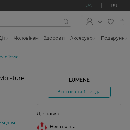
UA
RU
Діти
Чоловікам
Здоров'я
Аксесуари
Подарунки
winflower
0%
Moisture
LUMENE
Всі товари бренда
Доставка
им для
Нова пошта