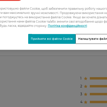
чного нанесення.
ристовуємо файли Cookie, щоб забезпечити правильну роботу нашого
.
ати вам максимально зручні можливості. Продовжуючи використання 
ви погоджуєтесь на використання файлів Cookie. Якщо ви хочете дізнат
ористання нами файлів Cookie та/або змінити свої вподобання щодо ф
 будь ласка, відвідайте сторінку
Політіка конфіденційності
яжу або створення ніжного вечірнього образу.
Прийняти всі файли Cookie
Налаштувати файл
1
2
3
4