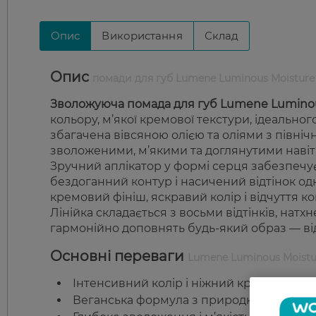
Опис
Використання
Склад
Опис
помади для губ Lumene Luminous Moisture
Зволожуюча помада для губ Lumene Luminou
кольору, м’якої кремової текстури, ідеально
збагачена вівсяною олією та оліями з північн
зволоженими, м’якими та доглянутими навіть
Зручний аплікатор у формі серця забезпечу
бездоганний контур і насичений відтінок о
кремовий фініш, яскравий колір і відчуття к
Лінійка складається з восьми відтінків, натхн
гармонійно доповнять будь-який образ — ві
Основні переваги
Lumene Luminous Moistu
Інтенсивний колір і ніжний кремовий фі
Веганська формула з природними оліям