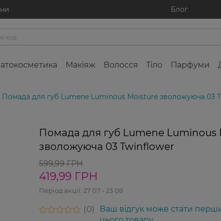
ини
Блог
атокосметика
Макіяж
Волосся
Тіло
Парфуми
Помада для губ Lumene Luminous Moisture зволожуюча 03 T
0%
-3
Помада для губ Lumene Luminous 
зволожуюча 03 Twinflower
599,99 ГРН
419,99 ГРН
Період акції:
27 07 - 23 08
0
Ваш відгук може стати перш
цього товару