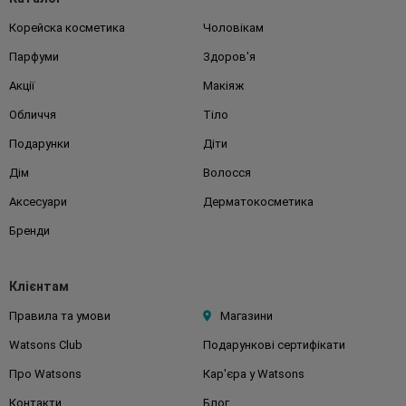
Корейска косметика
Чоловікам
Парфуми
Здоров'я
Акції
Макіяж
Обличчя
Тіло
Подарунки
Діти
Дім
Волосся
Аксесуари
Дерматокосметика
Бренди
Клієнтам
Правила та умови
Магазини
Watsons Club
Подарункові сертифікати
Про Watsons
Кар'єра у Watsons
Контакти
Блог