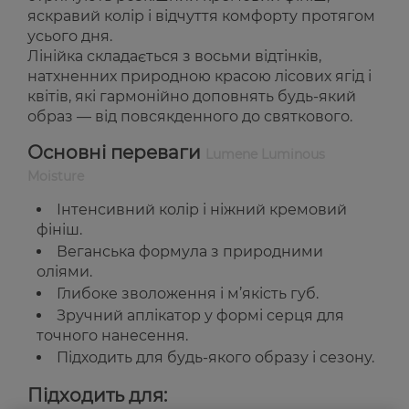
яскравий колір і відчуття комфорту протягом
усього дня.
Лінійка складається з восьми відтінків,
натхненних природною красою лісових ягід і
квітів, які гармонійно доповнять будь-який
образ — від повсякденного до святкового.
Основні переваги
Lumene Luminous
Moisture
Інтенсивний колір і ніжний кремовий
фініш.
Веганська формула з природними
оліями.
Глибоке зволоження і м’якість губ.
Зручний аплікатор у формі серця для
точного нанесення.
Підходить для будь-якого образу і сезону.
Підходить для: