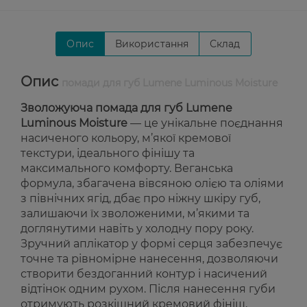
Опис
Використання
Склад
Опис
помади для губ Lumene Luminous Moisture
Зволожуюча помада для губ Lumene
Luminous Moisture
— це унікальне поєднання
насиченого кольору, м’якої кремової
текстури, ідеального фінішу та
максимального комфорту. Веганська
формула, збагачена вівсяною олією та оліями
з північних ягід, дбає про ніжну шкіру губ,
залишаючи їх зволоженими, м’якими та
доглянутими навіть у холодну пору року.
Зручний аплікатор у формі серця забезпечує
точне та рівномірне нанесення, дозволяючи
створити бездоганний контур і насичений
відтінок одним рухом. Після нанесення губи
отримують розкішний кремовий фініш,