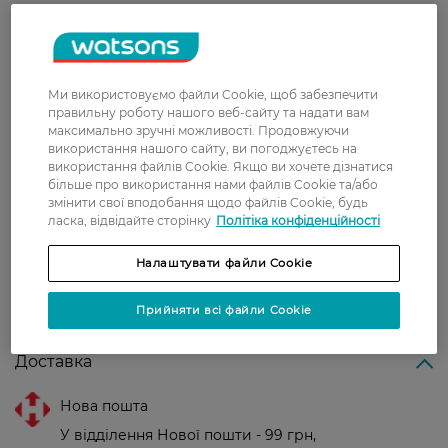
Щоденного використання, професійного
макіяжу або створення ніжного вечірнього
образу.
Для всіх типів шкіри губ.
Ми використовуємо файли Cookie, щоб забезпечити
правильну роботу нашого веб-сайту та надати вам
Країна-виробник:
Фінляндія
максимально зручні можливості. Продовжуючи
використання нашого сайту, ви погоджуєтесь на
використання файлів Cookie. Якщо ви хочете дізнатися
більше про використання нами файлів Cookie та/або
Рейтинг та відгуки
змінити свої вподобання щодо файлів Cookie, будь
ласка, відвідайте сторінку
Політіка конфіденційності
0
0 відгуків
Налаштувати файли Cookie
З 0 відгуків
Прийняти всі файли Cookie
Доставка
Нова пошта
У відділення Нової пошти - 99 грн,