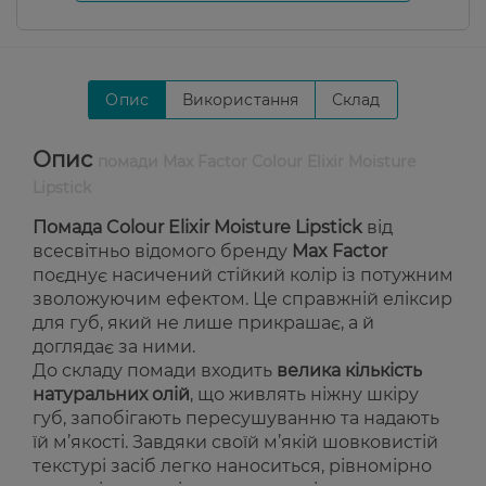
Опис
Використання
Склад
Опис
помади Max Factor Colour Elixir Moisture
Lipstick
Помада Colour Elixir Moisture Lipstick
від
всесвітньо відомого бренду
Max Factor
поєднує насичений стійкий колір із потужним
зволожуючим ефектом. Це справжній еліксир
для губ, який не лише прикрашає, а й
доглядає за ними.
До складу помади входить
велика кількість
натуральних олій
, що живлять ніжну шкіру
губ, запобігають пересушуванню та надають
їй м’якості. Завдяки своїй м’якій шовковистій
текстурі засіб легко наноситься, рівномірно