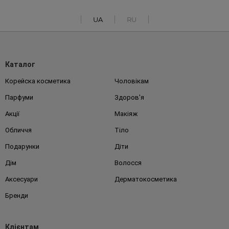
UA
RU
Каталог
Корейска косметика
Чоловікам
Парфуми
Здоров'я
Акції
Макіяж
Обличчя
Тіло
Подарунки
Діти
Дім
Волосся
Аксесуари
Дерматокосметика
Бренди
Клієнтам