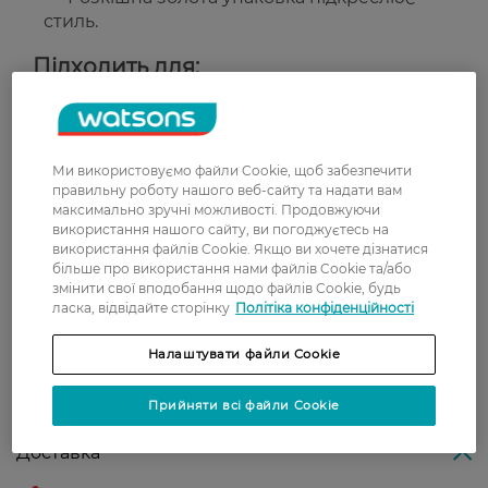
стиль.
Підходить для:
Щоденного макіяжу губ та створення
елегантного образу.
Усіх типів шкіри.
Ми використовуємо файли Cookie, щоб забезпечити
правильну роботу нашого веб-сайту та надати вам
Країна-виробник:
Великобританія
максимально зручні можливості. Продовжуючи
використання нашого сайту, ви погоджуєтесь на
використання файлів Cookie. Якщо ви хочете дізнатися
Рейтинг та відгуки
більше про використання нами файлів Cookie та/або
змінити свої вподобання щодо файлів Cookie, будь
ласка, відвідайте сторінку
Політіка конфіденційності
0
0 відгуків
Налаштувати файли Cookie
З 0 відгуків
Прийняти всі файли Cookie
Доставка