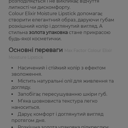
розподіляється і не викликає відчуття
липкості чи дискомфорту.
Colour Elixir Moisture Lipstick допомагає
створити елегантний образ, даруючи губам
розкішний колір і доглянутий вигляд. А
стильна
золота упаковка
стане прикрасою
будь-якої косметички.
Основні переваги
Max Factor Colour Elixir
Moisture Lipstick
Насичений і стійкий колір з ефектом
зволоження.
Містить натуральні олії для живлення та
догляду.
Запобігає пересушуванню шкіри губ.
М’яка шовковиста текстура легко
наноситься.
Дарує комфорт і доглянутий вигляд
протягом дня.
Розкішна золота упаковка підкреслює