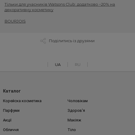
Тільки для учасників Watsons Club: додатково −20% на
декоративну косметику
BOURJOIS
Поділитись із друзями
UA
RU
Каталог
Корейска косметика
Чоловікам
Парфуми
Здоров'я
Акції
Макіяж
Обличчя
Тіло