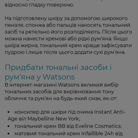
відносно гладку поверхню.
На підготовлену шкіру за допомогою широкого
пензля, спонжа або пальців наносять тональний
засіб та ретельно його розподіляють. Після цього
можна нанести кремові або рідкі рум’яна. Якщо
шкіра жирна, тональний крем краще зафіксувати
пудрою і лише після цього додати сухі рум’яна.
Придбати тональні засоби і
рум’яна у Watsons
В інтернет-магазині Watsons великий вибір
тональних засобів для вирівнювання тону
обличчя та рум’ян на будь-який смак, як-от:
консилер для шкіри під очима Instant Anti-
Age віл Maybelline New York;
тональний
крем
BB від Eveline Cosmetics;
матовий тональний крем Infaillible 24h від