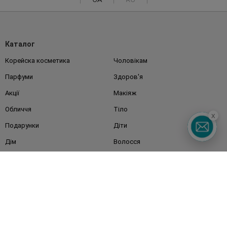
Каталог
Корейска косметика
Чоловікам
Парфуми
Здоров'я
Акції
Макіяж
Обличчя
Тіло
x
Подарунки
Діти
Дім
Волосся
Аксесуари
Дерматокосметика
Бренди
Клієнтам
Правила та умови
Магазини