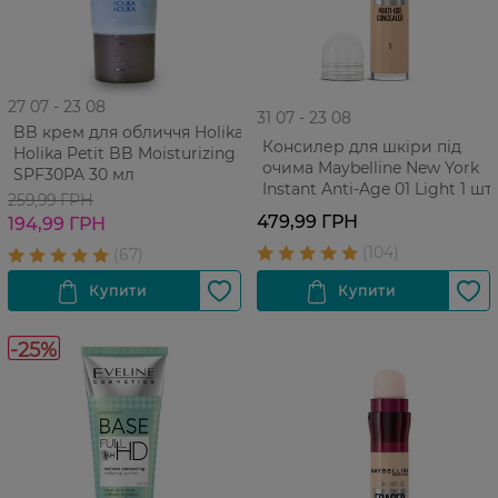
27 07 - 23 08
31 07 - 23 08
BB крем для обличчя Holika
Консилер для шкіри під
Holika Petit BB Moisturizing
очима Maybelline New York
SPF30PA 30 мл
Instant Anti-Age 01 Light 1 шт
259,99 ГРН
479,99 ГРН
194,99 ГРН
-25%