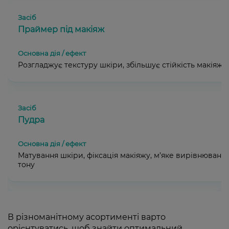
Праймер під макіяж
Розгладжує текстуру шкіри, збільшує стійкість макіяжу
Пудра
Матування шкіри, фіксація макіяжу, м’яке вирівнюванн
тону
В різноманітному асортименті варто
орієнтуватись, щоб знайти оптимальний