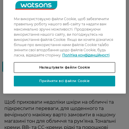
Ми використовуємо файли Cookie, щоб забезпечити
правильну роботу нашого веб-сайту та надати вам
максимально зручні можливості. Продовжуючи
використання нашого сайту, ви погоджуєтесь на
використання файлів Cookie. Якщо ви хочете дізнатися
більше про використання нами файлів Cookie та/або
змінити свої вподобання щодо файлів Cookie, будь
ласка, відвідайте сторінку
Політіка конфіденційності
Налаштувати файли Cookie
Прийняти всі файли Cookie
Тон для обличчя та рум’яна
Щоб приховати недоліки шкіри на обличчі та
підкреслити переваги, для щоденного та
вечірнього макіяжу варто замовити в нашому
магазині тон для обличчя та рум’яна. Тональні
креми, BB- та CC-креми, рідкі та порошкові