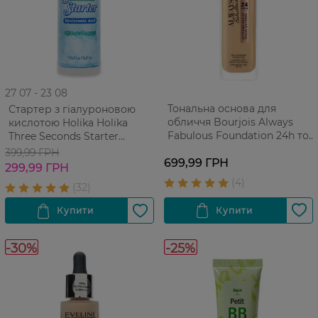
27 07 - 23 08
Тональна основа для
Стартер з гіалуроновою
обличчя Bourjois Always
кислотою Holika Holika
Fabulous Foundation 24h тон
Three Seconds Starter
125 Ivory 30 мл
Moisturizing Hyaluronic Acid
399,99 ГРН
699,99 ГРН
150 мл
299,99 ГРН
-30%
-25%