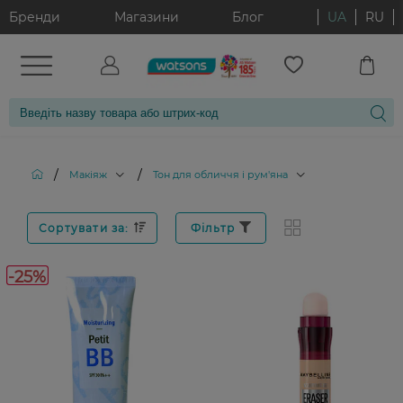
Бренди
Магазини
Блог
UA
RU
/
/
Макіяж
Тон для обличчя і рум'яна
Сортувати за:
Фільтр
-25%