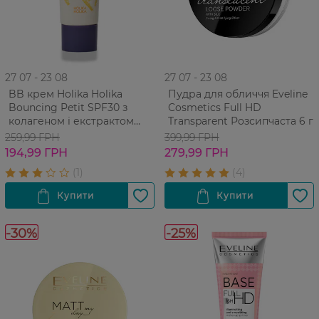
27 07 - 23 08
27 07 - 23 08
BB крем Holika Holika
Пудра для обличчя Eveline
Bouncing Petit SPF30 з
Cosmetics Full HD
колагеном і екстрактом
Transparent Розсипчаста 6 г
чорної ікри 30 мл
259,99 ГРН
399,99 ГРН
194,99 ГРН
279,99 ГРН
-30%
-25%