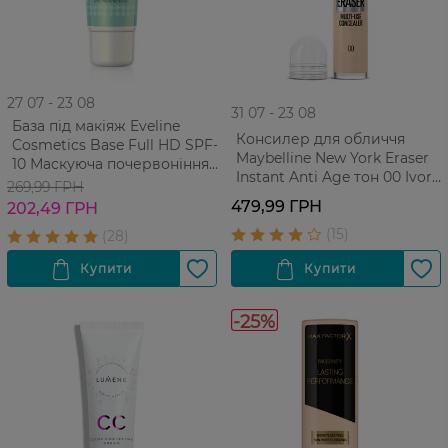
27 07 - 23 08
31 07 - 23 08
База під макіяж Eveline
Консилер для обличчя
Cosmetics Base Full HD SPF-
Maybelline New York Eraser
10 Маскуюча почервоніння
Instant Anti Age тон 00 Ivory
30 мл
269,99 ГРН
6.8 мл
479,99 ГРН
202,49 ГРН
-25%