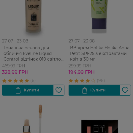
27 07 - 23 08
27 07 - 23 08
Тональна основа для
BB крем Holika Holika Aqua
обличчя Eveline Liquid
Petit SPF25 з екстрактами
Control відтінок 010 світло
квітів 30 мл
бежевий 32 мл
469,99 ГРН
259,99 ГРН
328,99 ГРН
194,99 ГРН