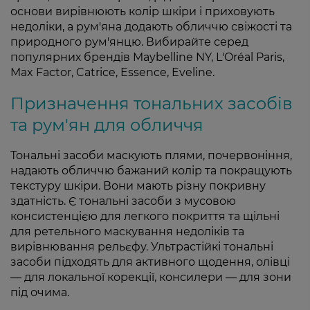
основи вирівнюють колір шкіри і приховують
недоліки, а рум'яна додають обличчю свіжості та
природного рум'янцю. Вибирайте серед
популярних брендів Maybelline NY, L'Oréal Paris,
Max Factor, Catrice, Essence, Eveline.
Призначення тональних засобів
та рум'ян для обличчя
Тональні засоби маскують плями, почервоніння,
надають обличчю бажаний колір та покращують
текстуру шкіри. Вони мають різну покривну
здатність. Є тональні засоби з мусовою
консистенцією для легкого покриття та щільні
для ретельного маскування недоліків та
вирівнювання рельєфу. Ультрастійкі тональні
засоби підходять для активного щодення, олівці
— для локальної корекції, консилери — для зони
під очима.