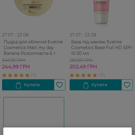
27 07 - 23 08
27 07 - 23 08
Пудра для обличчя Eveline
База під макіяж Eveline
Cosmetics Matt my day
Cosmetics Base Full HD SPF-
Banana Розсипчаста 6 г
10 30 мл
349,99 ГРН
269,99 ГРН
244,99 ГРН
202,49 ГРН
Показати ще