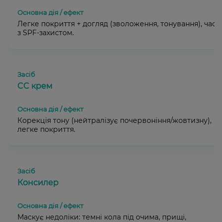
Легке покриття + догляд (зволоження, тонування), част
з SPF-захистом.
CC крем
Корекція тону (нейтралізує почервоніння/жовтизну),
легке покриття.
Консилер
Маскує недоліки: темні кола під очима, прищі,