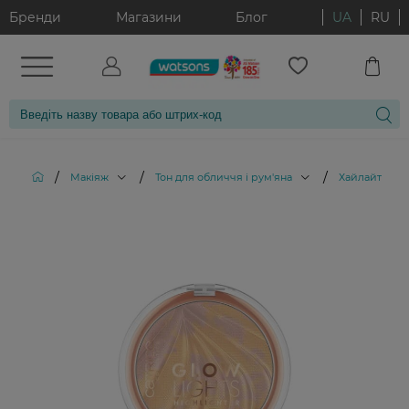
Бренди
Магазини
Блог
UA
RU
/
/
/
Макіяж
Тон для обличчя і рум'яна
Хайлайтери