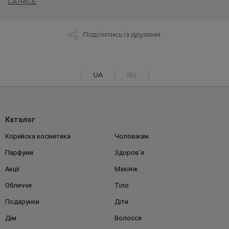
CATRICE
Поділитись із друзями
UA
RU
Каталог
Корейска косметика
Чоловікам
Парфуми
Здоров'я
Акції
Макіяж
Обличчя
Тіло
Подарунки
Діти
Дім
Волосся