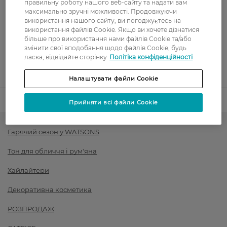
правильну роботу нашого веб-сайту та надати вам
Оплата
максимально зручні можливості. Продовжуючи
використання нашого сайту, ви погоджуєтесь на
Оплата карткою
використання файлів Cookie. Якщо ви хочете дізнатися
більше про використання нами файлів Cookie та/або
змінити свої вподобання щодо файлів Cookie, будь
Післяоплата
ласка, відвідайте сторінку
Політіка конфіденційності
Показати більше
Налаштувати файли Cookie
Код товару
1407684
Прийняти всі файли Cookie
Гарячий сезон у WATSONS
Тон для обличчя і рум'яна
Хайлайтери
Декоративна косметика
РОЗПРОДАЖ