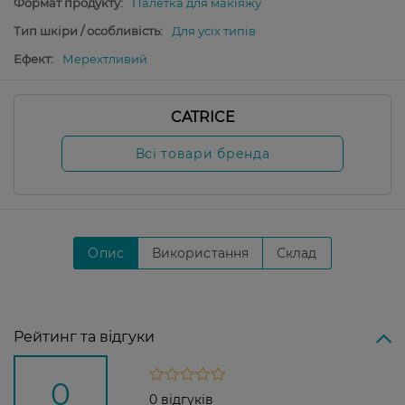
Формат продукту:
Палетка для макіяжу
Тип шкіри / особливість:
Для усіх типів
Ефект:
Мерехтливий
CATRICE
Всі товари бренда
Опис
Використання
Склад
Рейтинг та відгуки
0
0 відгуків