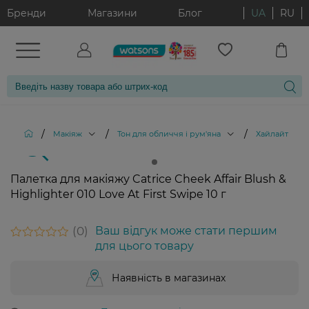
Бренди
Магазини
Блог
UA
RU
/
/
/
Макіяж
Тон для обличчя і рум'яна
Хайлайтери
Палетка для макіяжу Catrice Cheek Affair Blush &
Highlighter 010 Love At First Swipe 10 г
0
Ваш відгук може стати першим
для цього товару
Наявність в магазинах