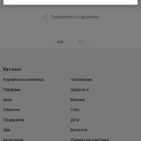
Поділитись із друзями
UA
RU
Каталог
Корейска косметика
Чоловікам
Парфуми
Здоров'я
Акції
Макіяж
Обличчя
Тіло
Подарунки
Діти
Дім
Волосся
Аксесуари
Дерматокосметика