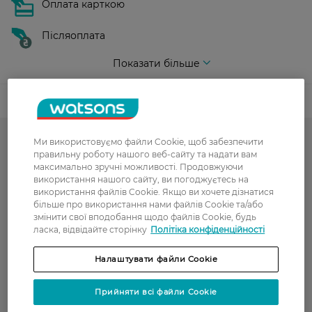
Оплата карткою
Післяоплата
Показати більше
Код товару
Ми використовуємо файли Cookie, щоб забезпечити
Гарячий сезон у WATSONS
правильну роботу нашого веб-сайту та надати вам
максимально зручні можливості. Продовжуючи
Тон для обличчя і рум'яна
використання нашого сайту, ви погоджуєтесь на
використання файлів Cookie. Якщо ви хочете дізнатися
Рум'яна
більше про використання нами файлів Cookie та/або
змінити свої вподобання щодо файлів Cookie, будь
Хайлайтери
ласка, відвідайте сторінку
Політіка конфіденційності
Декоративна косметика
Налаштувати файли Cookie
РОЗПРОДАЖ
Прийняти всі файли Cookie
CATRICE