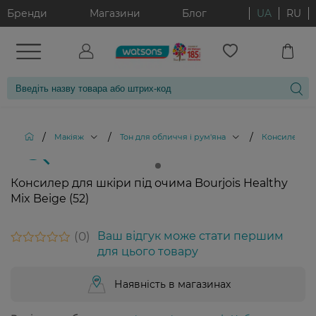
Бренди
Магазини
Блог
UA
RU
/
/
/
Макіяж
Тон для обличчя і рум'яна
Консилер для 
Консилер для шкіри під очима Bourjois Healthy
Mix Beige (52)
0
Ваш відгук може стати першим
для цього товару
Наявність в магазинах