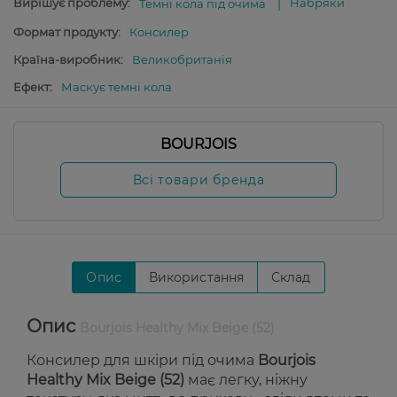
Вирішує проблему:
Набряки
Темні кола під очима
Формат продукту:
Консилер
Країна-виробник:
Великобританія
Ефект:
Маскує темні кола
BOURJOIS
Всі товари бренда
Опис
Використання
Склад
Опис
Bourjois Healthy Mix Beige (52)
Консилер для шкіри під очима
Bourjois
Healthy Mix Beige (52)
має легку, ніжну