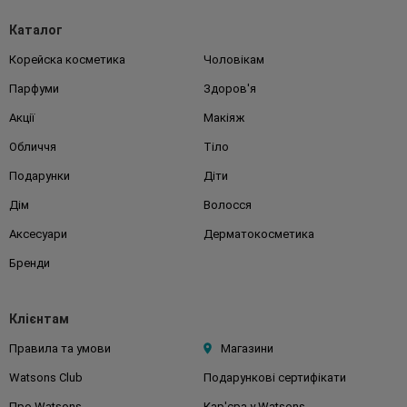
Каталог
Корейска косметика
Чоловікам
Парфуми
Здоров'я
Акції
Макіяж
Обличчя
Тіло
Подарунки
Діти
Дім
Волосся
Аксесуари
Дерматокосметика
Бренди
Клієнтам
Правила та умови
Магазини
Watsons Club
Подарункові сертифікати
Про Watsons
Кар'єра у Watsons