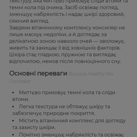
текстуру, яка миттєво приховує сліди втоми та
темні кола під очима. Засіб освіжає погляд,
зменшує набряклість і надає шкірі здоровий,
сяючий вигляд.
Завдяки вітамінному комплексу консилер не
лише маскує недоліки, а й доглядає за
делікатною зоною навколо очей — зволожує,
живить та захищає її від зовнішніх факторів.
Шкіра стає гладкою, пружною та виглядає
відпочилою, немов після повноцінного сну.
Основні переваги
Bourjois Healthy Mix
Concealer
Миттєво приховує темні кола та сліди
втоми.
Легка текстура не обтяжує шкіру та
забезпечує природне покриття.
Містить вітамінний комплекс для догляду
та захисту шкіри.
Помітно зменшує набряклість та освіжає