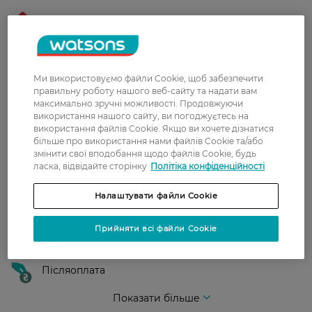
Нова пошта
У відділення Нової пошти - 99 грн,
безкоштовно від 699 грн
Ми використовуємо файли Cookie, щоб забезпечити
Укрпошта
правильну роботу нашого веб-сайту та надати вам
Вартість доставки - 79 грн, безкоштовна
максимально зручні можливості. Продовжуючи
доставка від - 599 грн
використання нашого сайту, ви погоджуєтесь на
використання файлів Cookie. Якщо ви хочете дізнатися
Забрати сьогодні в магазині Watsons
більше про використання нами файлів Cookie та/або
змінити свої вподобання щодо файлів Cookie, будь
Вартість доставки - 0 грн
ласка, відвідайте сторінку
Політіка конфіденційності
Вартість доставки - 99 грн, безкоштовна доставка від - 699 грн
Показати більше
Налаштувати файли Cookie
Оплата
Прийняти всі файли Cookie
Оплата карткою
Післяоплата
Показати більше