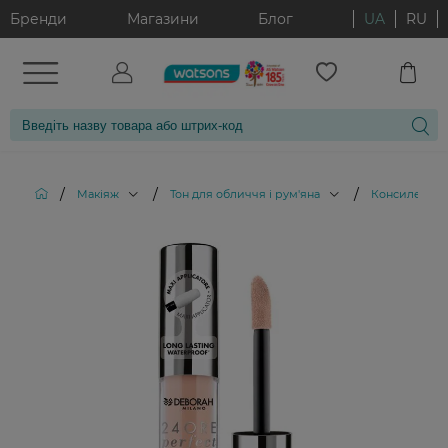
Бренди
Магазини
Блог
UA
RU
/
/
/
Макіяж
Тон для обличчя і рум'яна
Консилери