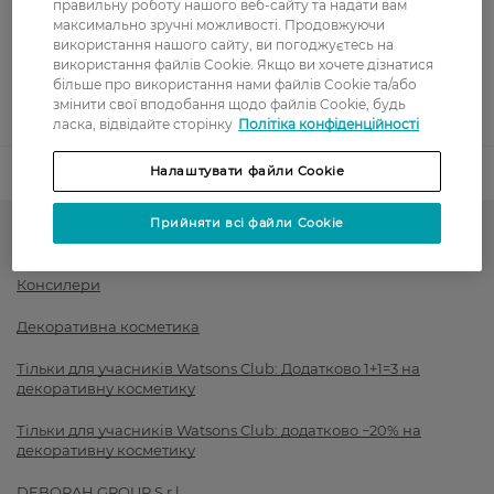
правильну роботу нашого веб-сайту та надати вам
Оплата карткою
максимально зручні можливості. Продовжуючи
використання нашого сайту, ви погоджуєтесь на
використання файлів Cookie. Якщо ви хочете дізнатися
Післяоплата
більше про використання нами файлів Cookie та/або
змінити свої вподобання щодо файлів Cookie, будь
Показати більше
ласка, відвідайте сторінку
Політіка конфіденційності
Налаштувати файли Cookie
Код товару
1443888
Прийняти всі файли Cookie
Тон для обличчя і рум'яна
Консилери
Декоративна косметика
Тільки для учасників Watsons Club: Додатково 1+1=3 на
декоративну косметику
Тільки для учасників Watsons Club: додатково −20% на
декоративну косметику
DEBORAH GROUP S.r.l