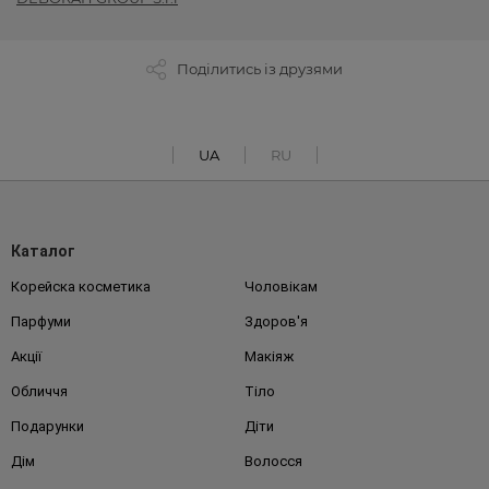
Поділитись із друзями
UA
RU
Каталог
Корейска косметика
Чоловікам
Парфуми
Здоров'я
Акції
Макіяж
Обличчя
Тіло
Подарунки
Діти
Дім
Волосся