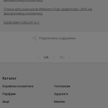
Тільки для учасників Watsons Club: додатково −20% на
декоративну косметику
DEBORAH GROUP S.r.l
Поділитись із друзями
UA
RU
Каталог
Корейска косметика
Чоловікам
Парфуми
Здоров'я
Акції
Макіяж