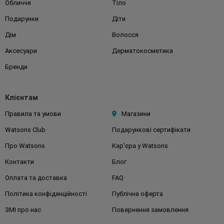
Обличчя
Тіло
Подарунки
Діти
Дім
Волосся
Аксесуари
Дерматокосметика
Бренди
Клієнтам
Правила та умови
Магазини
Watsons Club
Подарункові сертифікати
Про Watsons
Кар'єра у Watsons
Контакти
Блог
Оплата та доставка
FAQ
Політика конфіденційності
Публічна оферта
ЗМІ про нас
Повернення замовлення