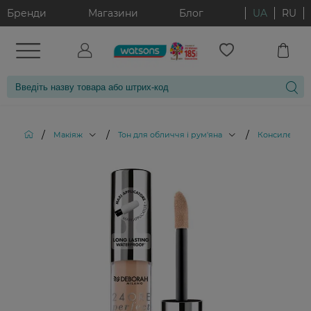
Бренди
Магазини
Блог
UA
RU
/
/
/
Макіяж
Тон для обличчя і рум'яна
Консилери