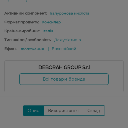
Активний компонент:
Гіалуронова кислота
Формат продукту:
Консилер
Країна-виробник:
Італія
Тип шкіри / особливість:
Для усіх типів
Ефект:
Водостійкий
Зволоження
DEBORAH GROUP S.r.l
Всі товари бренда
Опис
Використання
Склад