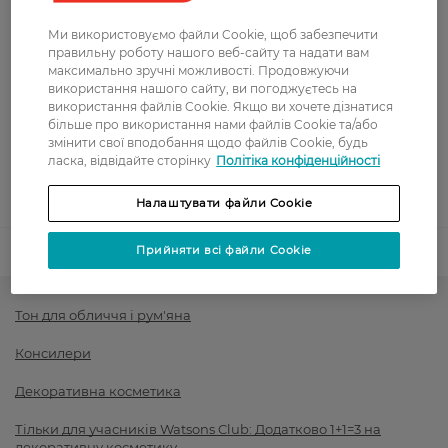
Вартість доставки - 0 грн
Вартість доставки - 99 грн, безкоштовна доставка від - 699 грн
Показати більше
Ми використовуємо файли Cookie, щоб забезпечити
правильну роботу нашого веб-сайту та надати вам
Оплата
максимально зручні можливості. Продовжуючи
використання нашого сайту, ви погоджуєтесь на
використання файлів Cookie. Якщо ви хочете дізнатися
Оплата карткою
більше про використання нами файлів Cookie та/або
змінити свої вподобання щодо файлів Cookie, будь
Післяоплата
ласка, відвідайте сторінку
Політіка конфіденційності
Показати більше
Налаштувати файли Cookie
Прийняти всі файли Cookie
Код товару
1443895
Тон для обличчя і рум'яна
Консилери
Декоративна косметика
Тільки для учасників Watsons Club: Додатково 1+1=3 на
декоративну косметику