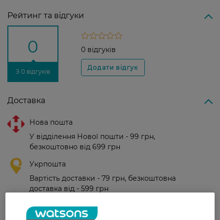
Рейтинг та відгуки
0
0 відгуків
З 0 відгуків
Доставка
Нова пошта
У відділення Нової пошти - 99 грн,
безкоштовно від 699 грн
Укрпошта
Вартість доставки - 79 грн, безкоштовна
доставка від - 599 грн
Забрати сьогодні в магазині Watsons