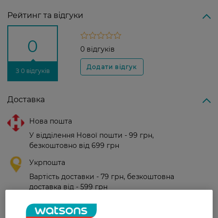
Рейтинг та відгуки
0
0 відгуків
З 0 відгуків
Доставка
Нова пошта
У відділення Нової пошти - 99 грн,
безкоштовно від 699 грн
Укрпошта
Вартість доставки - 79 грн, безкоштовна
доставка від - 599 грн
Забрати сьогодні в магазині Watsons