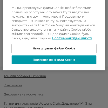
Вартість доставки - 0 грн
Вартість доставки - 99 грн, безкоштовна доставка від - 699 грн
Показати більше
Ми використовуємо файли Cookie, щоб забезпечити
правильну роботу нашого веб-сайту та надати вам
Оплата
максимально зручні можливості. Продовжуючи
використання нашого сайту, ви погоджуєтесь на
використання файлів Cookie. Якщо ви хочете дізнатися
Оплата карткою
більше про використання нами файлів Cookie та/або
змінити свої вподобання щодо файлів Cookie, будь
Післяоплата
ласка, відвідайте сторінку
Політіка конфіденційності
Показати більше
Налаштувати файли Cookie
Прийняти всі файли Cookie
Код товару
1443923
Тон для обличчя і рум'яна
Консилери
Декоративна косметика
Тільки для учасників Watsons Club: Додатково 1+1=3 на
декоративну косметику