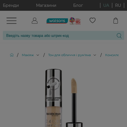
Бренди
Магазини
Блог
UA
RU
/
/
/
Макіяж
Тон для обличчя і рум'яна
Консилери