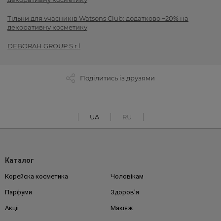
Тільки для учасників Watsons Club: додатково −20% на
декоративну косметику
DEBORAH GROUP S.r.l
Поділитись із друзями
UA
RU
Каталог
Корейска косметика
Чоловікам
Парфуми
Здоров'я
Акції
Макіяж