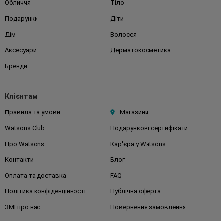
Обличчя
Тіло
Подарунки
Діти
Дім
Волосся
Аксесуари
Дерматокосметика
Бренди
Клієнтам
Правила та умови
Магазини
Watsons Club
Подарункові сертифікати
Про Watsons
Кар'єра у Watsons
Контакти
Блог
Оплата та доставка
FAQ
Політика конфіденційності
Публічна оферта
ЗМІ про нас
Повернення замовлення