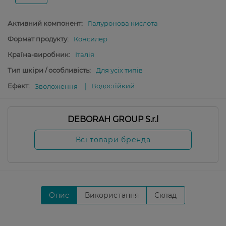
Активний компонент:
Гіалуронова кислота
Формат продукту:
Консилер
Країна-виробник:
Італія
Тип шкіри / особливість:
Для усіх типів
Ефект:
Водостійкий
Зволоження
DEBORAH GROUP S.r.l
Всі товари бренда
Опис
Використання
Склад