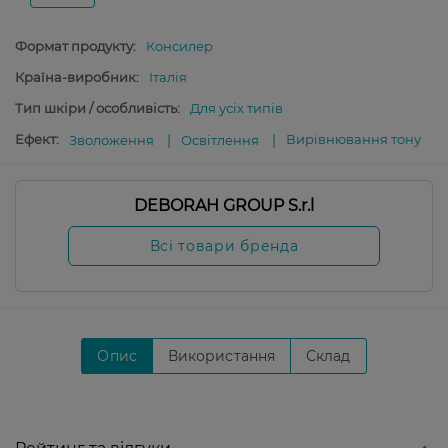
Формат продукту:
Консилер
Країна-виробник:
Італія
Тип шкіри / особливість:
Для усіх типів
Ефект:
Вирівнювання тону
Зволоження
Освітлення
DEBORAH GROUP S.r.l
Всі товари бренда
Опис
Використання
Склад