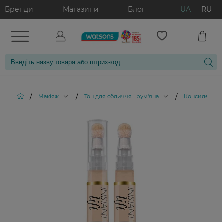
Бренди
Магазини
Блог
UA
RU
/
/
/
Макіяж
Тон для обличчя і рум'яна
Консилери