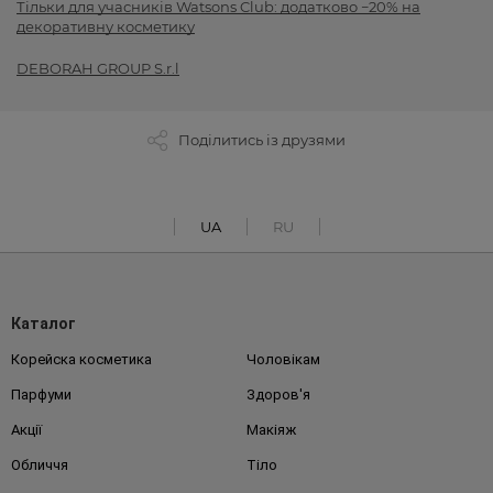
Тільки для учасників Watsons Club: додатково −20% на
декоративну косметику
DEBORAH GROUP S.r.l
Поділитись із друзями
UA
RU
Каталог
Корейска косметика
Чоловікам
Парфуми
Здоров'я
Акції
Макіяж
Обличчя
Тіло