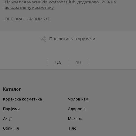
Тільки для учасників Watsons Club: додатково −20% на
декоративну косметику
DEBORAH GROUP S.r.l
Поділитись із друзями
UA
RU
Каталог
Корейска косметика
Чоловікам
Парфуми
Здоров'я
Акції
Макіяж
Обличчя
Тіло