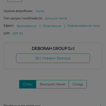
Країна-виробник:
Італія
Тип шкіри / особливість:
Для усіх типів
Ефект:
Вирівнювання тону
Зволоження
Освітлення
SPF:
SPF 30
DEBORAH GROUP S.r.l
Всі товари бренда
Опис
Використання
Склад