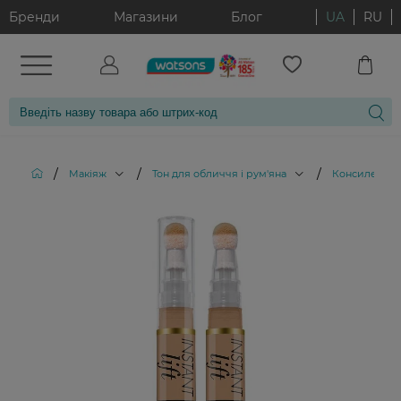
Бренди
Магазини
Блог
UA
RU
/
/
/
Макіяж
Тон для обличчя і рум'яна
Консилери