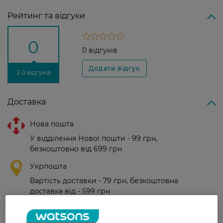
Рейтинг та відгуки
0
0 відгуків
З 0 відгуків
Доставка
Нова пошта
У відділення Нової пошти - 99 грн,
безкоштовно від 699 грн
Укрпошта
Вартість доставки - 79 грн, безкоштовна
доставка від - 599 грн
Забрати сьогодні в магазині Watsons