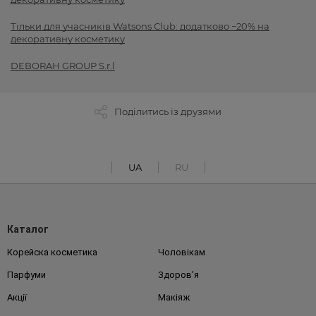
Тільки для учасників Watsons Club: додатково −20% на
декоративну косметику
DEBORAH GROUP S.r.l
Поділитись із друзями
UA
RU
Каталог
Корейска косметика
Чоловікам
Парфуми
Здоров'я
Акції
Макіяж