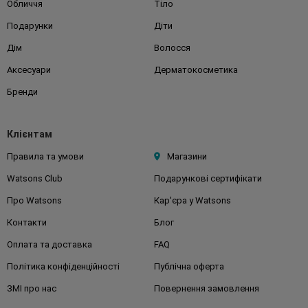
Обличчя
Тіло
Подарунки
Діти
Дім
Волосся
Аксесуари
Дерматокосметика
Бренди
Клієнтам
Правила та умови
Магазини
Watsons Club
Подарункові сертифікати
Про Watsons
Кар'єра у Watsons
Контакти
Блог
Оплата та доставка
FAQ
Політика конфіденційності
Публічна оферта
ЗМІ про нас
Повернення замовлення