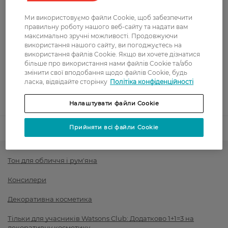
Вартість доставки - 0 грн
Вартість доставки - 99 грн, безкоштовна доставка від - 699 грн
Показати більше
Ми використовуємо файли Cookie, щоб забезпечити
правильну роботу нашого веб-сайту та надати вам
Оплата
максимально зручні можливості. Продовжуючи
використання нашого сайту, ви погоджуєтесь на
використання файлів Cookie. Якщо ви хочете дізнатися
Оплата карткою
більше про використання нами файлів Cookie та/або
змінити свої вподобання щодо файлів Cookie, будь
Післяоплата
ласка, відвідайте сторінку
Політіка конфіденційності
Показати більше
Налаштувати файли Cookie
Прийняти всі файли Cookie
Код товару
1444049
Тон для обличчя і рум'яна
Консилери
Декоративна косметика
Тільки для учасників Watsons Club: Додатково 1+1=3 на
декоративну косметику