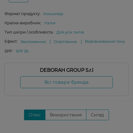
Формат продукту:
Консилер
Країна-виробник:
Італія
Тип шкіри / особливість:
Для усіх типів
Ефект:
Вирівнювання тону
Зволоження
Освітлення
SPF:
SPF 30
DEBORAH GROUP S.r.l
Всі товари бренда
Опис
Використання
Склад