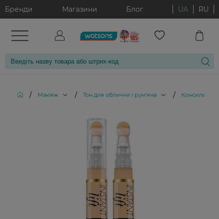
Бренди
Магазини
Блог
UA
RU
/
/
/
Макіяж
Тон для обличчя і рум'яна
Консилери