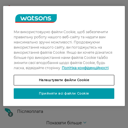
Нова пошта
У відділення Нової пошти - 99 грн,
безкоштовно від 699 грн
Ми використовуємо файли Cookie, щоб забезпечити
Укрпошта
правильну роботу нашого веб-сайту та надати вам
Вартість доставки - 79 грн, безкоштовна
максимально зручні можливості. Продовжуючи
використання нашого сайту, ви погоджуєтесь на
доставка від - 599 грн
використання файлів Cookie. Якщо ви хочете дізнатися
більше про використання нами файлів Cookie та/або
Забрати сьогодні в магазині Watsons
змінити свої вподобання щодо файлів Cookie, будь
Вартість доставки - 0 грн
ласка, відвідайте сторінку
Політіка конфіденційності
Вартість доставки - 99 грн, безкоштовна доставка від - 699 грн
Показати більше
Налаштувати файли Cookie
Оплата
Прийняти всі файли Cookie
Оплата карткою
Післяоплата
Показати більше