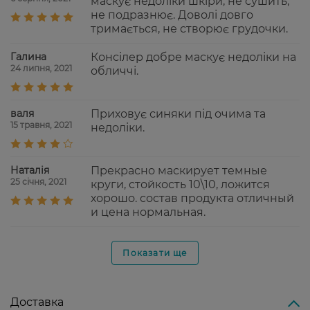
маскує недоліки шкіри, не сушить,
не подразнює. Доволі довго
тримається, не створює грудочки.
Галина
Консілер добре маскує недоліки на
24 липня, 2021
обличчі.
валя
Приховує синяки під очима та
15 травня, 2021
недоліки.
Наталія
Прекрасно маскирует темные
25 січня, 2021
круги, стойкость 10\10, ложится
хорошо. состав продукта отличный
и цена нормальная.
Показати ще
Доставка