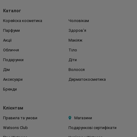
Каталог
Корейска косметика
Чоловікам
Парфуми
Здоров'я
Акції
Макіяж
Обличчя
Тіло
Подарунки
Діти
Дім
Волосся
Аксесуари
Дерматокосметика
Бренди
Клієнтам
Правила та умови
Магазини
Watsons Club
Подарункові сертифікати