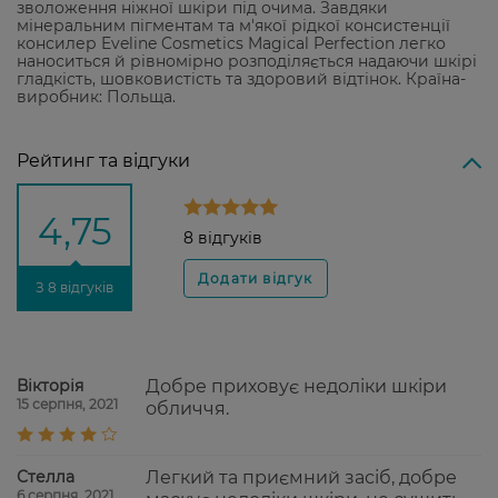
зволоження ніжної шкіри під очима. Завдяки
мінеральним пігментам та м'якої рідкої консистенції
консилер Eveline Cosmetics Magical Perfection легко
наноситься й рівномірно розподіляється надаючи шкірі
гладкість, шовковистість та здоровий відтінок. Країна-
виробник: Польща.
Рейтинг та відгуки
4,75
8 відгуків
З 8 відгуків
Вікторія
Добре приховує недоліки шкіри
15 серпня, 2021
обличчя.
Стелла
Легкий та приємний засіб, добре
6 серпня, 2021