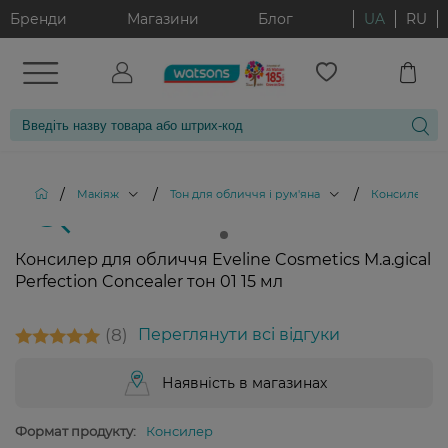
Бренди
Магазини
Блог
UA
RU
/
/
/
Макіяж
Тон для обличчя і рум'яна
Консилери
Консилер для обличчя Eveline Cosmetics M.a.gical
Perfection Concealer тон 01 15 мл
8
Переглянути всі відгуки
Наявність в магазинах
Формат продукту:
Консилер