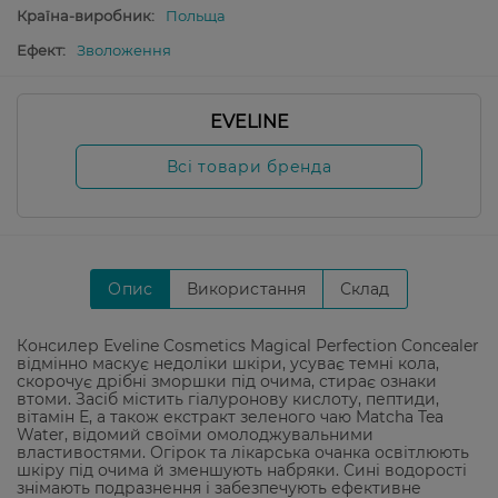
Країна-виробник:
Польща
Ефект:
Зволоження
EVELINE
Всі товари бренда
Опис
Використання
Склад
Консилер Eveline Cosmetics Magical Perfection Concealer
відмінно маскує недоліки шкіри, усуває темні кола,
скорочує дрібні зморшки під очима, стирає ознаки
втоми. Засіб містить гіалуронову кислоту, пептиди,
вітамін Е, а також екстракт зеленого чаю Matcha Tea
Water, відомий своїми омолоджувальними
властивостями. Огірок та лікарська очанка освітлюють
шкіру під очима й зменшують набряки. Сині водорості
знімають подразнення і забезпечують ефективне