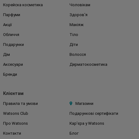
Корейска косметика
Чоловікам
Парфуми
Здоров'я
Акції
Макіяж
Обличчя
Тіло
Подарунки
Діти
Дім
Волосся
Аксесуари
Дерматокосметика
Бренди
Клієнтам
Правила та умови
Магазини
Watsons Club
Подарункові сертифікати
Про Watsons
Кар'єра у Watsons
Контакти
Блог