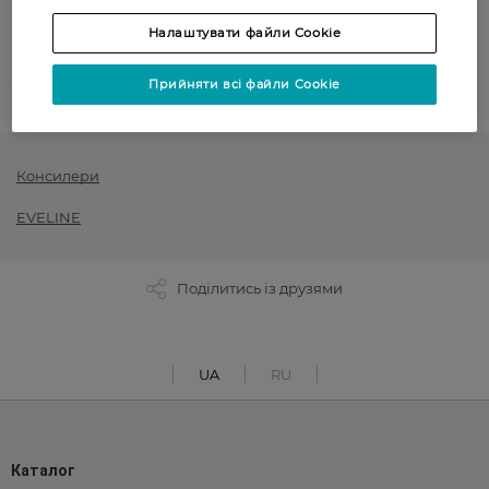
Післяоплата
Налаштувати файли Cookie
Показати більше
Прийняти всі файли Cookie
Код товару
Консилери
EVELINE
Поділитись із друзями
UA
RU
Каталог