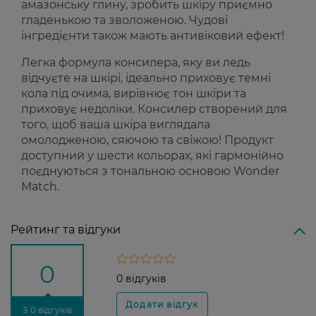
амазонську глину, зробить шкіру приємно
гладенькою та зволоженою. Чудові
інгредієнти також мають антивіковий ефект!
Легка формула консилера, яку ви ледь
відчуєте на шкірі, ідеально приховує темні
кола під очима, вирівнює тон шкіри та
приховує недоліки. Консилер створений для
того, щоб ваша шкіра виглядала
омолодженою, сяючою та свіжою! Продукт
доступний у шести кольорах, які гармонійно
поєднуються з тональною основою Wonder
Match.
Рейтинг та відгуки
0
0 відгуків
З 0 відгуків