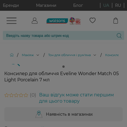
Бренди
Магазини
Блог
UA
RU
/
/
/
Макіяж
Тон для обличчя і рум'яна
Консилери
Консилер для обличчя Eveline Wonder Match 05
Light Porcelain 7 мл
0
Ваш відгук може стати першим
для цього товару
Наявність в магазинах