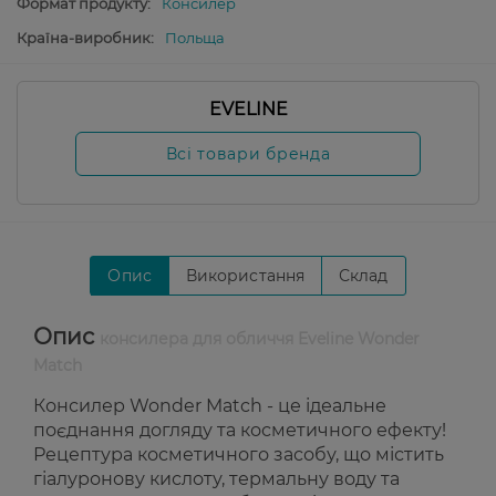
Формат продукту:
Консилер
Країна-виробник:
Польща
EVELINE
Всі товари бренда
Опис
Використання
Склад
Опис
консилера для обличчя Eveline Wonder
Match
Консилер Wonder Match - це ідеальне
поєднання догляду та косметичного ефекту!
Рецептура косметичного засобу, що містить
гіалуронову кислоту, термальну воду та