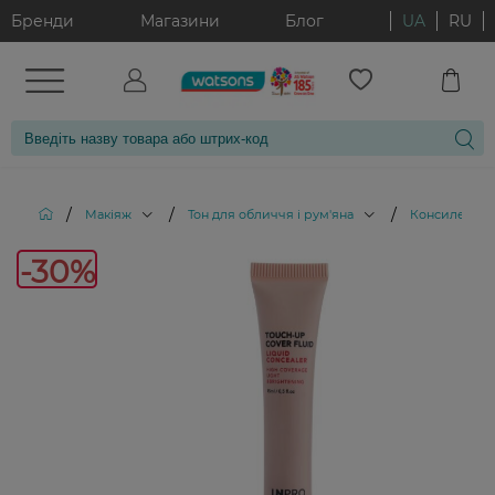
Бренди
Магазини
Блог
UA
RU
/
/
/
Макіяж
Тон для обличчя і рум'яна
Консилери
-30%
-30%