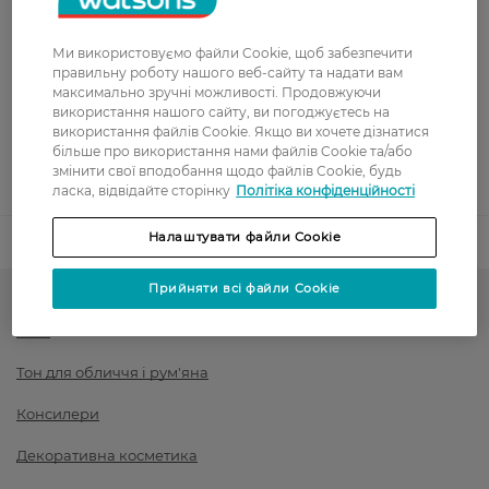
Показати більше
Оплата
Ми використовуємо файли Cookie, щоб забезпечити
правильну роботу нашого веб-сайту та надати вам
Оплата карткою
максимально зручні можливості. Продовжуючи
використання нашого сайту, ви погоджуєтесь на
використання файлів Cookie. Якщо ви хочете дізнатися
Післяоплата
більше про використання нами файлів Cookie та/або
змінити свої вподобання щодо файлів Cookie, будь
Показати більше
ласка, відвідайте сторінку
Політіка конфіденційності
Налаштувати файли Cookie
Код товару
1516506
Прийняти всі файли Cookie
LN PROFESSIONAL до -30%: створи макіяж, який працює на
тебе
Тон для обличчя і рум'яна
Консилери
Декоративна косметика