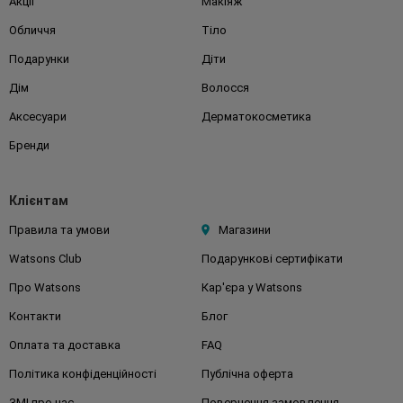
Акції
Макіяж
Обличчя
Тіло
Подарунки
Діти
Дім
Волосся
Аксесуари
Дерматокосметика
Бренди
Клієнтам
Правила та умови
Магазини
Watsons Club
Подарункові сертифікати
Про Watsons
Кар'єра у Watsons
Контакти
Блог
Оплата та доставка
FAQ
Політика конфіденційності
Публічна оферта
ЗМІ про нас
Повернення замовлення