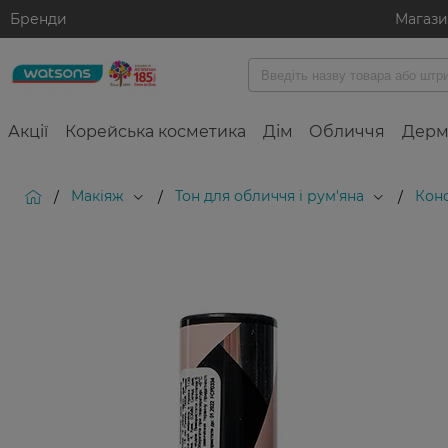
Бренди
Магаз
Акції
Корейська косметика
Дім
Обличчя
Дерм
Макіяж
Тон для обличчя і рум'яна
Кон
/
/
/