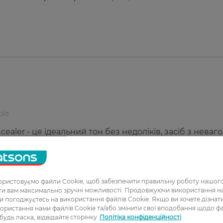
ble
oncealer - це ідеальний тон без недоліків, засіб з нева
оратися з будь-якими недосконалостями шкіри. Кон
в'язливо підсвічує, щоб освіжити погляд. Нова формул
рибирає почервоніння, пігментні плями і нерівності
отягом дня, не розтікаючись і не скочуючись. З
ристовуємо файли Cookie, щоб забезпечити правильну роботу нашого
an concealer ваше обличчя набуде відпочившого вигляду
ати вам максимально зручні можливості. Продовжуючи використання 
ви погоджуєтесь на використання файлів Cookie. Якщо ви хочете дізнат
ористання нами файлів Cookie та/або змінити свої вподобання щодо ф
 будь ласка, відвідайте сторінку
Політіка конфіденційності