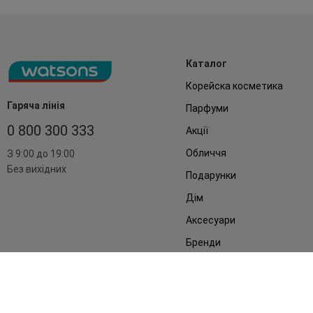
Каталог
Корейска косметика
Гаряча лінія
Парфуми
0 800 300 333
Акції
Обличчя
З 9:00 до 19:00
Без вихідних
Подарунки
Дім
Аксесуари
Бренди