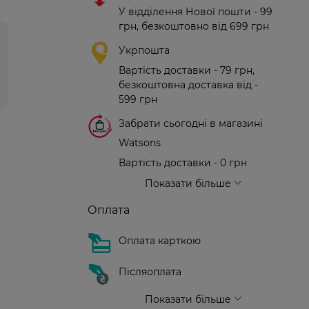
У відділення Нової пошти - 99
грн, безкоштовно від 699 грн
Укрпошта
Вартість доставки - 79 грн,
безкоштовна доставка від -
599 грн
Забрати сьогодні в магазині
Watsons
Вартість доставки - 0 грн
Вартість доставки - 99 грн, безкоштовна доставка від - 699 грн
Доставка кур'єром нової пошти
Вартість доставки - 150 грн (до парадного)
Показати більше
Оплата
Оплата карткою
Післяоплата
Показати більше