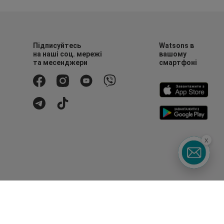
Підписуйтесь
Watsons в
на наші соц. мережі
вашому
та месенджери
смартфоні
x