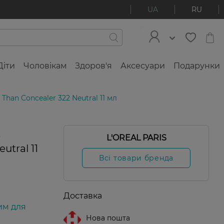
UA
RU
Діти
Чоловікам
Здоров'я
Аксесуари
Подарунки
 Than Concealer 322 Neutral 11 мл
s
L'OREAL PARIS
utral 11
Всі товари бренда
Доставка
им для
Нова пошта