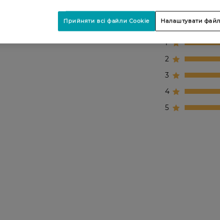
Прийняти всі файли Cookie
Налаштувати файл
1
2
3
4
5