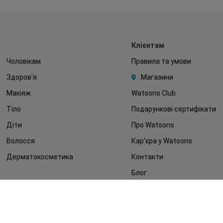
Клієнтам
Чоловікам
Правила та умови
Здоров'я
Магазини
Макіяж
Watsons Club
Тіло
Подарункові сертифікати
Діти
Про Watsons
Волосся
Кар'єра у Watsons
Дерматокосметика
Контакти
Блог
Оплата та доставка
FAQ
Політика конфіденційності