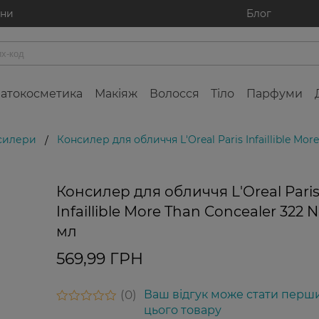
ини
Блог
атокосметика
Макіяж
Волосся
Тіло
Парфуми
силери
Консилер для обличчя L'Oreal Paris Infaillible More
/
Консилер для обличчя L'Oreal Pari
Infaillible More Than Concealer 322 Ne
мл
569,99 ГРН
0
Ваш відгук може стати перш
цього товару