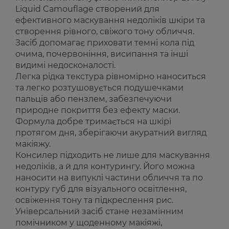
Liquid Camouflage створений для
ефективного маскування недоліків шкіри та
створення рівного, свіжого тону обличчя.
Засіб допомагає приховати темні кола під
очима, почервоніння, висипання та інші
видимі недосконалості.
Легка рідка текстура рівномірно наноситься
та легко розтушовується подушечками
пальців або пензлем, забезпечуючи
природне покриття без ефекту маски.
Формула добре тримається на шкірі
протягом дня, зберігаючи акуратний вигляд
макіяжу.
Консилер підходить не лише для маскування
недоліків, а й для контурингу. Його можна
наносити на випуклі частини обличчя та по
контуру губ для візуального освітлення,
освіження тону та підкреслення рис.
Універсальний засіб стане незамінним
помічником у щоденному макіяжі,