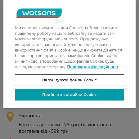
Країна-виробник:
Польща
Рейтинг та відгуки
Ми використовуємо файли Cookie, щоб забезпечити
правильну роботу нашого веб-сайту та надати вам
0
максимально зручні можливості. Продовжуючи
0 відгуків
використання нашого сайту, ви погоджуєтесь на
використання файлів Cookie. Якщо ви хочете дізнатися
більше про використання нами файлів Cookie та/або
З 0 відгуків
змінити свої вподобання щодо файлів Cookie, будь
ласка, відвідайте сторінку
Політіка конфіденційності
Доставка
Налаштувати файли Cookie
Нова пошта
Прийняти всі файли Cookie
У відділення Нової пошти - 99 грн,
безкоштовно від 699 грн
Укрпошта
Вартість доставки - 79 грн, безкоштовна
доставка від - 599 грн