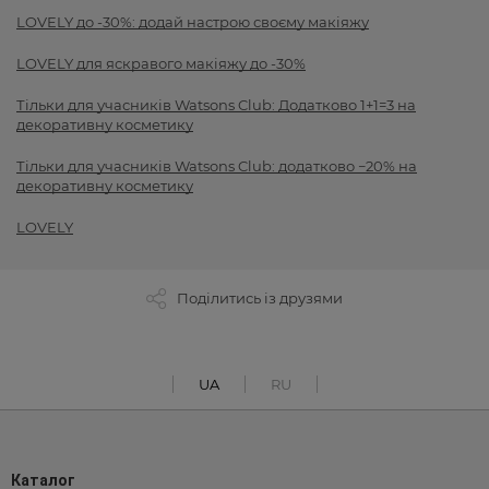
LOVELY до -30%: додай настрою своєму макіяжу
LOVELY для яскравого макіяжу до -30%
Тільки для учасників Watsons Club: Додатково 1+1=3 на
декоративну косметику
Тільки для учасників Watsons Club: додатково −20% на
декоративну косметику
LOVELY
Поділитись із друзями
UA
RU
Каталог