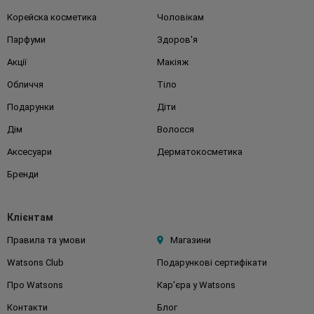
Корейска косметика
Чоловікам
Парфуми
Здоров'я
Акції
Макіяж
Обличчя
Тіло
Подарунки
Діти
Дім
Волосся
Аксесуари
Дерматокосметика
Бренди
Клієнтам
Правила та умови
Магазини
Watsons Club
Подарункові сертифікати
Про Watsons
Кар'єра у Watsons
Контакти
Блог