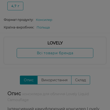
4,7 г
Формат продукту:
Консилер
Країна-виробник:
Польща
LOVELY
Всі товари бренда
Опис
Використання
Склад
Опис
консилера для обличчя Lovely Liquid
Camouflage
Інтенсивний камуфлюючий консилер Lovely