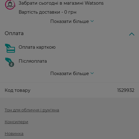
Забрати сьогодні в магазині Watsons
Вартість доставки - 0 грн
Вартість доставки - 99 грн, безкоштовна доставка від - 699 грн
Показати більше
Оплата
Оплата карткою
Післяоплата
Показати більше
Код товару
1529932
Тон для обличчя і рум'яна
Консилери
Новинка