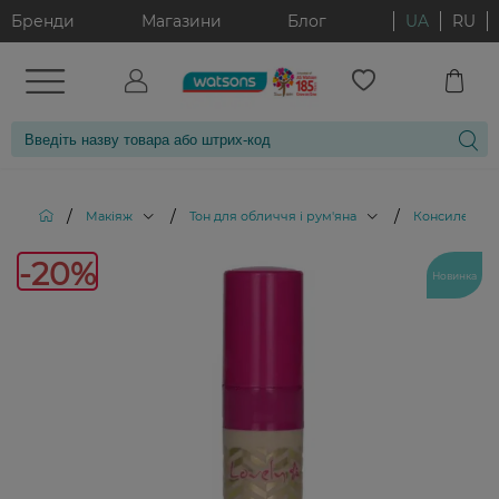
Бренди
Магазини
Блог
UA
RU
/
/
/
Макіяж
Тон для обличчя і рум'яна
Консилери
-20%
-20%
Новинка