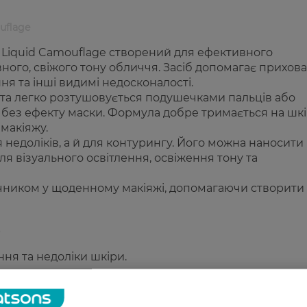
uflage
Liquid Camouflage створений для ефективного
вного, свіжого тону обличчя. Засіб допомагає прихов
ня та інші видимі недосконалості.
я та легко розтушовується подушечками пальців або
без ефекту маски. Формула добре тримається на шкі
макіяжу.
недоліків, а й для контурингу. Його можна наносити
ля візуального освітлення, освіження тону та
ічником у щоденному макіяжі, допомагаючи створити
ня та недоліки шкіри.
риття.