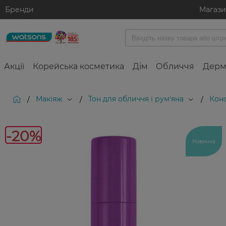
Бренди
Магаз
Акції
Корейська косметика
Дім
Обличчя
Дерм
Макіяж
Тон для обличчя і рум'яна
Кон
/
/
/
-20%
-20%
Новинка