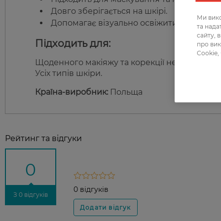
Довго зберігається на шкірі.
Ми вико
Допомагає візуально освіжити тон облич
та над
сайту, 
Підходить для:
про вик
Cookie,
Щоденного макіяжу та корекції недоліків шкі
Усіх типів шкіри.
Країна-виробник:
Польща
Рейтинг та відгуки
0
0 відгуків
З 0 відгуків