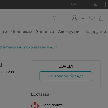
UA
RU
Діти
Чоловікам
Здоров'я
Аксесуари
Подарунки
09 інтенсивно покриваючий 4.7 г
d
LOVELY
Новинка
аючий
Всі товари бренда
Доставка
Нова пошта