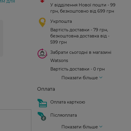
им для
У відділення Нової пошти - 99
грн, безкоштовно від 699 грн
Укрпошта
Вартість доставки - 79 грн,
безкоштовна доставка від -
599 грн
Забрати сьогодні в магазині
Watsons
Вартість доставки - 0 грн
Вартість доставки - 99 грн, безкоштовна доставка від - 699 грн
Доставка кур'єром нової пошти
Вартість доставки - 150 грн (до парадного)
Показати більше
Оплата
Оплата карткою
Післяоплата
Показати більше