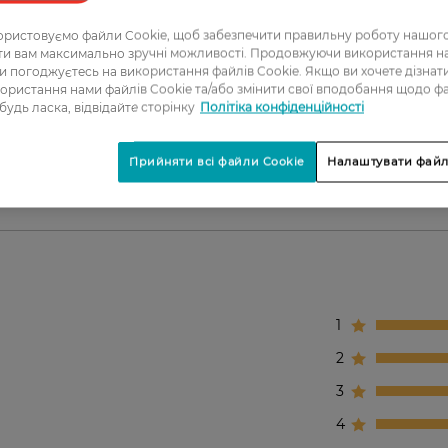
ристовуємо файли Cookie, щоб забезпечити правильну роботу нашого
чя.
ати вам максимально зручні можливості. Продовжуючи використання 
ви погоджуєтесь на використання файлів Cookie. Якщо ви хочете дізнат
ористання нами файлів Cookie та/або змінити свої вподобання щодо ф
 будь ласка, відвідайте сторінку
Політіка конфіденційності
ри.
Прийняти всі файли Cookie
Налаштувати файл
1
2
3
4