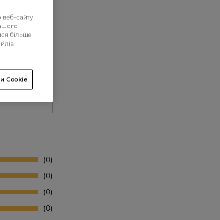
 веб-сайту
нашого
ися більше
айлів
и Cookie
0
0
0
0