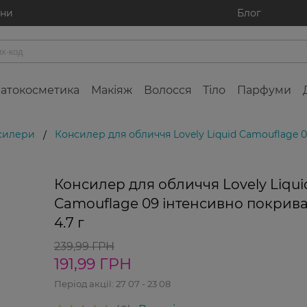
ини
Блог
атокосметика
Макіяж
Волосся
Тіло
Парфуми
силери
Консилер для обличчя Lovely Liquid Camouflage 
/
Консилер для обличчя Lovely Liqui
Camouflage 09 інтенсивно покрив
4.7 г
239,99 ГРН
191,99 ГРН
Період акції:
27 07 - 23 08