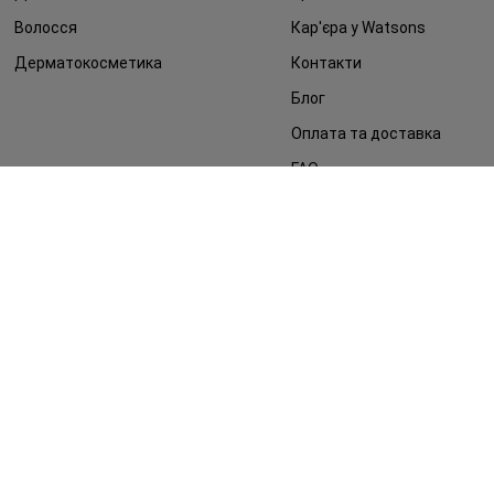
Волосся
Кар'єра у Watsons
Дерматокосметика
Контакти
Блог
Оплата та доставка
FAQ
Політика конфіденційності
Публічна оферта
ЗМІ про нас
Повернення замовлення
©2014 - 2026. Умови використання сайту