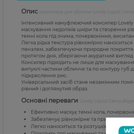
Опис
консилера для обличчя Lovely Liquid Camo
Інтенсивний камуфлюючий консилер Lovely 
маскування недоліків шкіри та створення рі
темні кола під очима, почервоніння, висипан
Легка рідка текстура рівномірно наноситьс
пензлем, забезпечуючи природне покриття 
протягом дня, зберігаючи акуратний вигляд 
Консилер підходить не лише для маскування 
випуклі частини обличчя та по контуру губ д
підкреслення рис.
Універсальний засіб стане незамінним пом
рівний і доглянутий образ.
Основні переваги
Lovely Liquid Camouflage
Ефективно маскує темні кола, почервонін
Забезпечує рівномірне та природне пок
Легко наноситься та розтушовується.
Підходить для маскування та контурингу.