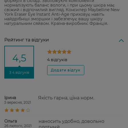
формулі в складі. Зволожуючі компоненти
нормалізують баланс вологи, і при цьому шкіра має
свіжий і відпочилий вигляд. Консилер Maybelline New
York Eraser Eye Instant Anti-Age приховує навіть
найдрібніші зморшки і забезпечує вашу шкіру
натуральним сяйвом. Країна-виробник: Франція.
Рейтинг та відгуки
4,5
4 відгуків
З 4 відгуків
Ірина
Якість гарна, ціна норм.
5 вересня, 2021
Ольга
наносить удобно, довольно
26 лютого, 2021
плотный