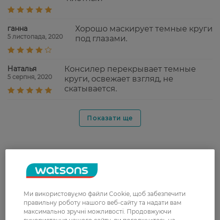
ганна
Хорошо маскирует темные круги
5 листопада, 2020
под глазами.
Наталья
Консилер перекрывает темные
5 серпня, 2020
круги, освежает взгляд, не
скатывается.
Показати ще
Доставка
Нова пошта
У відділення Нової пошти - 99 грн,
Ми використовуємо файли Cookie, щоб забезпечити
безкоштовно від 699 грн
правильну роботу нашого веб-сайту та надати вам
максимально зручні можливості. Продовжуючи
Укрпошта