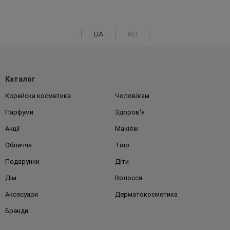
UA
RU
Каталог
Корейска косметика
Чоловікам
Парфуми
Здоров'я
Акції
Макіяж
Обличчя
Тіло
Подарунки
Діти
Дім
Волосся
Аксесуари
Дерматокосметика
Бренди