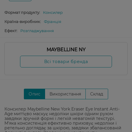
Формат продукту:
Консилер
Країна-виробник:
Франція
Ефект:
Розгладжування
MAYBELLINE NY
Всі товари бренда
Опис
Використання
Склад
Консилер Maybelline New York Eraser Eye Instant Anti-
Age миттєво маскує недоліки шкіри одним рухом
завдяки зручній формі і легкій невагомій текстурі.
М'яка консистенція ефективно приховує недоліки і
ретельно доглядає за шкірою, завдяки збалансованій