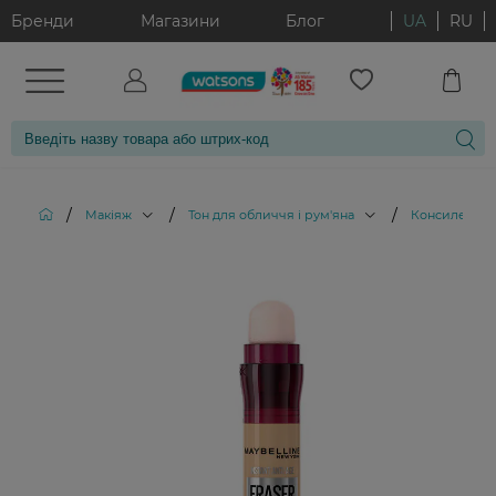
Бренди
Магазини
Блог
UA
RU
/
/
/
Макіяж
Тон для обличчя і рум'яна
Консилери