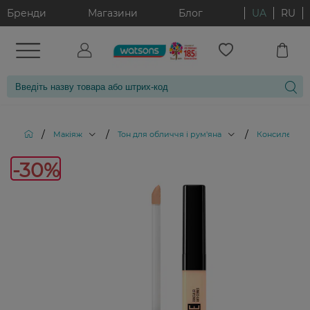
Бренди
Магазини
Блог
UA
RU
/
/
/
Макіяж
Тон для обличчя і рум'яна
Консилери
-3
-30%