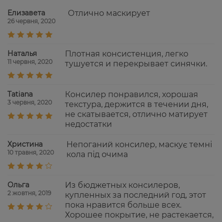
Елизавета
Отлично маскирует
26 червня, 2020
Наталья
Плотная консистенция, легко
11 червня, 2020
тушуется и перекрывает синячки.
Tatiana
Консилер понравился, хорошая
3 червня, 2020
текстура, держится в течении дня,
не скатывается, отлично матирует
недостатки
Христина
Непоганий консилер, маскує темні
10 травня, 2020
кола під очима
Ольга
Из бюджетных консилеров,
2 жовтня, 2019
купленных за последний год, этот
пока нравится больше всех.
Хорошее покрытие, не растекается,