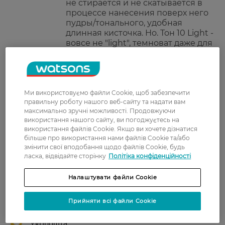
не стирается и не скатывается в
процессе нанесения поверх него
пудры/тонального, удобная
длинная кисточка. Но. Тон 10 Light -
вовсе не "light", темноват даже для
кожи со стабильным загаром
месячной давности (за месяц,
конечно, кожа уже посветлела, но
все равно явно не белоснежная).
Оставлю на лето.
Ми використовуємо файли Cookie, щоб забезпечити
правильну роботу нашого веб-сайту та надати вам
максимально зручні можливості. Продовжуючи
використання нашого сайту, ви погоджуєтесь на
Показати ще
використання файлів Cookie. Якщо ви хочете дізнатися
більше про використання нами файлів Cookie та/або
змінити свої вподобання щодо файлів Cookie, будь
ласка, відвідайте сторінку
Політіка конфіденційності
Доставка
Налаштувати файли Cookie
Нова пошта
У відділення Нової пошти - 99 грн,
Прийняти всі файли Cookie
безкоштовно від 699 грн
Укрпошта