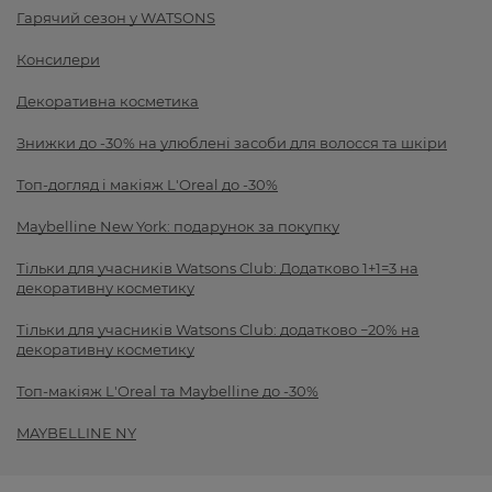
Гарячий сезон у WATSONS
Консилери
Декоративна косметика
Знижки до -30% на улюблені засоби для волосся та шкіри
Топ-догляд і макіяж L'Oreal до -30%
Maybelline New York: подарунок за покупку
Тільки для учасників Watsons Club: Додатково 1+1=3 на
декоративну косметику
Тільки для учасників Watsons Club: додатково −20% на
декоративну косметику
Топ-макіяж L'Oreal та Maybelline до -30%
MAYBELLINE NY