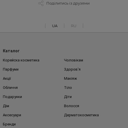
Поділитись із друзями
UA
RU
Каталог
Корейска косметика
Чоловікам
Парфуми
Здоров'я
Акції
Макіяж
Обличчя
Тіло
Подарунки
Діти
Дім
Волосся
Аксесуари
Дерматокосметика
Бренди