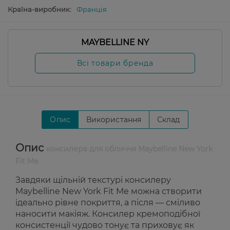
Країна-виробник:
Франція
MAYBELLINE NY
Всі товари бренда
Опис
Використання
Склад
Опис
консилера для обличчя Maybelline New York
Fit Me
Завдяки щільній текстурі консилеру
Maybelline New York Fit Me можна створити
ідеально рівне покриття, а після — сміливо
наносити макіяж. Консилер кремоподібної
консистенції чудово тонує та приховує як