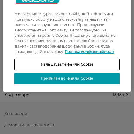
доставка від - 599 грн
Забрати сьогодні в магазині Watsons
Ми використовуємо файли Cookie, щоб забезпечити
Вартість доставки - 0 грн
правильну роботу нашого веб-сайту та надати вам
максимально зручні можливості. Продовжуючи
Вартість доставки - 99 грн, безкоштовна доставка від - 699 грн
Показати більше
використання нашого сайту, ви погоджуєтесь на
використання файлів Cookie. Якщо ви хочете дізнатися
Оплата
більше про використання нами файлів Cookie та/або
змінити свої вподобання щодо файлів Cookie, будь
ласка, відвідайте сторінку
Політіка конфіденційності
Оплата карткою
Налаштувати файли Cookie
Післяоплата
Показати більше
Прийняти всі файли Cookie
Код товару
1395924
Консилери
Декоративна косметика