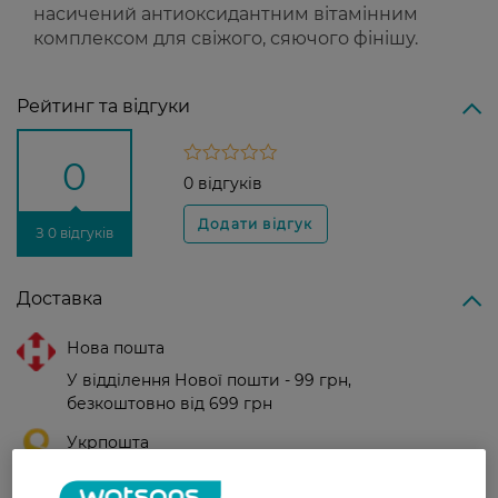
насичений антиоксидантним вітамінним
комплексом для свіжого, сяючого фінішу.
Рейтинг та відгуки
0
0 відгуків
З 0 відгуків
Доставка
Нова пошта
У відділення Нової пошти - 99 грн,
безкоштовно від 699 грн
Укрпошта
Вартість доставки - 79 грн, безкоштовна