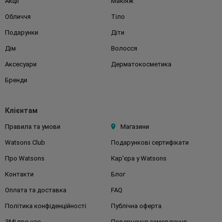
Акції
Макіяж
Обличчя
Тіло
Подарунки
Діти
Дім
Волосся
Аксесуари
Дерматокосметика
Бренди
Клієнтам
Правила та умови
Магазини
Watsons Club
Подарункові сертифікати
Про Watsons
Кар'єра у Watsons
Контакти
Блог
Оплата та доставка
FAQ
Політика конфіденційності
Публічна оферта
ЗМІ про нас
Повернення замовлення