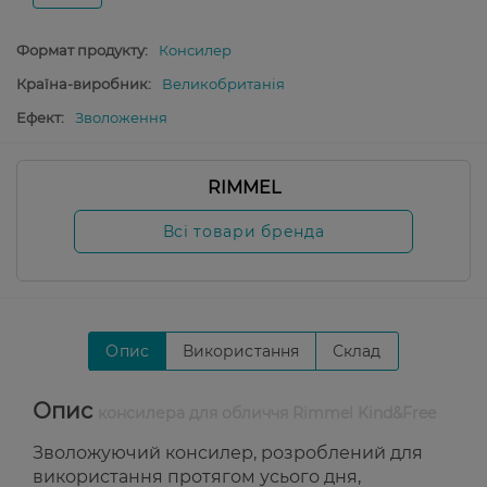
Формат продукту:
Консилер
Країна-виробник:
Великобританія
Ефект:
Зволоження
RIMMEL
Всі товари бренда
Опис
Використання
Склад
Опис
консилера для обличчя Rimmel Kind&Free
Зволожуючий консилер, розроблений для
використання протягом усього дня,