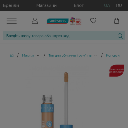
Бренди
Магазини
Блог
UA
RU
/
/
/
Макіяж
Тон для обличчя і рум'яна
Консилери
Фінальний
розпродаж